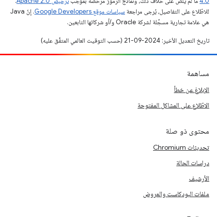
4.0‏
ما لم يُنصّ على خلاف ذلك، ونماذج الرموز مرخّصة بموجب
ترخيص Apache 2.0‏
.
للاطّلاع على التفاصيل، يُرجى مراجعة
سياسات موقع Google Developers‏
. إنّ Java
هي علامة تجارية مسجَّلة لشركة Oracle و/أو شركائها التابعين.
تاريخ التعديل الأخير: 2024-09-21 (حسب التوقيت العالمي المتفَّق عليه)
مساهمة
الإبلاغ عن خطأ
الاطّلاع على المشاكل المفتوحة
محتوى ذو صلة
تحديثات Chromium
دراسات الحالة
الأرشيف
ملفات البودكاست والعروض