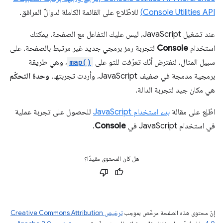
Console Utilities API)
للاطّلاع على القائمة الكاملة لدوالّ المرافق.
عند تشغيل JavaScript، ليس عليك التفاعل مع الصفحة. يمكنك
استخدام
Console
لتجربة رمز برمجي جديد غير مرتبط بالصفحة. على
سبيل المثال، لنفترض أنّك تعرّفت للتو على
map()
، وهي طريقة
برمجية مدمجة في صفيف JavaScript، وأردت تجربتها.
وحدة التحكّم
هي مكان جيد لتجربة الدالة.
اطّلِع على مقالة
بدء استخدام JavaScript
للحصول على تجربة عملية
في استخدام JavaScript في
Console
.
هل كان المحتوى مفيدًا؟
إنّ محتوى هذه الصفحة مرخّص بموجب
ترخيص Creative Commons Attribution