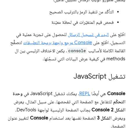
التأكّد من تنفيذ الرمز بالترتيب الصحيح
فحص قيم المتغيّرات في لحظة معيّنة
اطّلِع على
البدء في تسجيل الرسائل
للحصول على تجربة عملية في
التسجيل. اطّلِع على
Console مرجع واجهة برمجة التطبيقات
لتصفُّح
القائمة الكاملة لأساليب
console
. يكمن الاختلاف الرئيسي بين ال
methods في كيفية عرض البيانات التي تسجّلها.
تشغيل Java
Script
Console
هي أيضًا
REPL
. يمكنك تشغيل JavaScript في
وحدة
التحكّم
للتفاعل مع الصفحة التي تفحصها. على سبيل المثال، يعرض
الشكل 2
Console
بجانب الصفحة الرئيسية لواجهة DevTools،
ويعرض
الشكل 3
الصفحة نفسها بعد استخدام
Console
لتغيير عنوان
الصفحة.