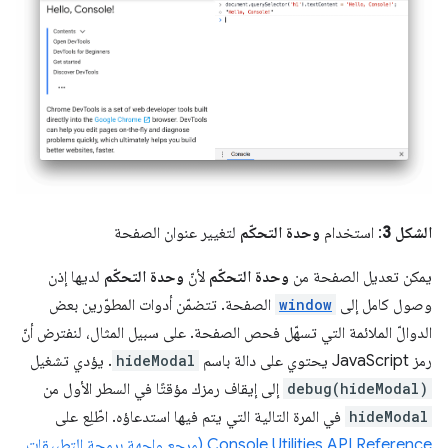
الشكل 3
: استخدام
وحدة التحكّم
لتغيير عنوان الصفحة
يمكن تعديل الصفحة من
وحدة التحكّم
لأنّ
وحدة التحكّم
لديها إذن
وصول كامل إلى
window
الصفحة. تتضمّن أدوات المطوّرين بعض
الدوالّ الملائمة التي تسهّل فحص الصفحة. على سبيل المثال، لنفترض أنّ
رمز JavaScript يحتوي على دالة باسم
hideModal
. يؤدي تشغيل
debug(hideModal)
إلى إيقاف رمزك مؤقتًا في السطر الأول من
hideModal
في المرة التالية التي يتم فيها استدعاؤه. اطّلِع على
Console Utilities API Reference (مرجع واجهة برمجة التطبيقات