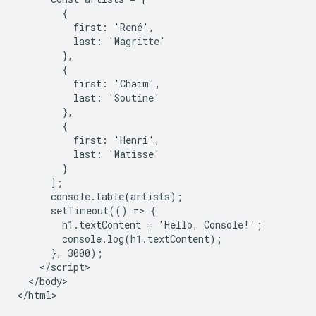
        {

          first: 'René',

          last: 'Magritte'

        },

        {

          first: 'Chaim',

          last: 'Soutine'

        },

        {

          first: 'Henri',

          last: 'Matisse'

        }

      ];

      console.table(artists);

      setTimeout(() => {

        h1.textContent = 'Hello, Console!';

        console.log(h1.textContent);

      }, 3000);

    </script>

  </body>
