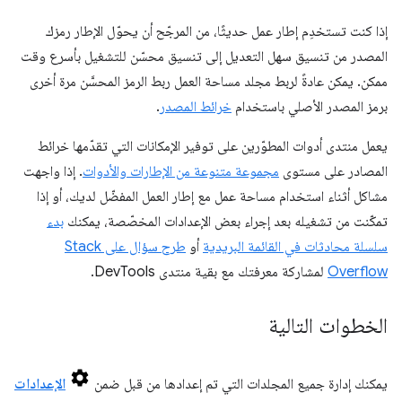
إذا كنت تستخدِم إطار عمل حديثًا، من المرجّح أن يحوّل الإطار رمزك
المصدر من تنسيق سهل التعديل إلى تنسيق محسّن للتشغيل بأسرع وقت
ممكن. يمكن عادةً لربط مجلد مساحة العمل ربط الرمز المحسَّن مرة أخرى
برمز المصدر الأصلي باستخدام
خرائط المصدر
.
يعمل منتدى أدوات المطوّرين على توفير الإمكانات التي تقدّمها خرائط
المصادر على مستوى
مجموعة متنوعة من الإطارات والأدوات
. إذا واجهت
مشاكل أثناء استخدام مساحة عمل مع إطار العمل المفضّل لديك، أو إذا
تمكّنت من تشغيله بعد إجراء بعض الإعدادات المخصّصة، يمكنك
بدء
سلسلة محادثات في القائمة البريدية
أو
طرح سؤال على Stack
Overflow
لمشاركة معرفتك مع بقية منتدى DevTools.
الخطوات التالية
يمكنك إدارة جميع المجلدات التي تم إعدادها من قبل ضمن
الإعدادات