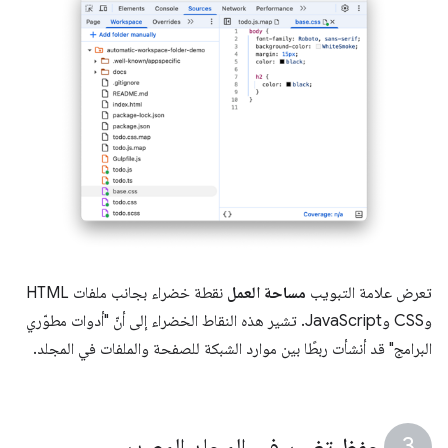
تعرض علامة التبويب
مساحة العمل
نقطة خضراء بجانب ملفات HTML
وCSS وJavaScript. تشير هذه النقاط الخضراء إلى أنّ "أدوات مطوّري
البرامج" قد أنشأت ربطًا بين موارد الشبكة للصفحة والملفات في المجلد.
حفظ تغيير في المجلد المصدر