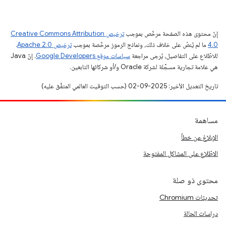
إنّ محتوى هذه الصفحة مرخّص بموجب
ترخيص Creative Commons Attribution
4.0‏
ما لم يُنصّ على خلاف ذلك، ونماذج الرموز مرخّصة بموجب
ترخيص Apache 2.0‏
.
للاطّلاع على التفاصيل، يُرجى مراجعة
سياسات موقع Google Developers‏
. إنّ Java
هي علامة تجارية مسجَّلة لشركة Oracle و/أو شركائها التابعين.
تاريخ التعديل الأخير: 2025-09-02 (حسب التوقيت العالمي المتفَّق عليه)
مساهمة
الإبلاغ عن خطأ
الاطّلاع على المشاكل المفتوحة
محتوى ذو صلة
تحديثات Chromium
دراسات الحالة