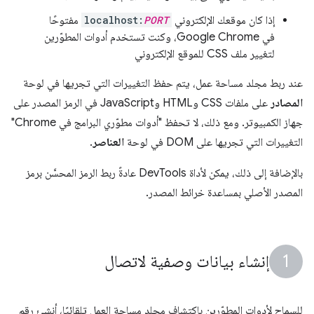
إذا كان موقعك الإلكتروني
PORT
localhost:
مفتوحًا
في Google Chrome، وكنت تستخدم أدوات المطوّرين
لتغيير ملف CSS للموقع الإلكتروني
عند ربط مجلد مساحة عمل، يتم حفظ التغييرات التي تجريها في لوحة
المصادر
على ملفات CSS وHTML وJavaScript في الرمز المصدر على
جهاز الكمبيوتر. ومع ذلك، لا تحفظ "أدوات مطوّري البرامج في Chrome"
التغييرات التي تجريها على DOM في لوحة
العناصر
.
بالإضافة إلى ذلك، يمكن لأداة DevTools عادةً ربط الرمز المحسَّن برمز
المصدر الأصلي بمساعدة خرائط المصدر.
إنشاء بيانات وصفية لاتصال
للسماح لأدوات المطوّرين باكتشاف مجلد مساحة العمل تلقائيًا، أنشئ رقم