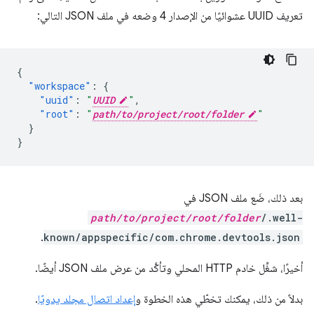
تعريف UUID عشوائيًا من الإصدار 4 وضعه في ملف JSON التالي:
{
"workspace"
:
{
"uuid"
:
"
UUID
"
,
"root"
:
"
path/to/project/root/folder
"
}
}
بعد ذلك، ضَع ملف JSON في
path/to/project/root/folder
/.well-
.
known/appspecific/com.chrome.devtools.json
أخيرًا، شغِّل خادم HTTP المحلي وتأكَّد من عرض ملف JSON أيضًا.
بدلاً من ذلك، يمكنك تخطّي هذه الخطوة و
إعداد اتصال مجلد يدويًا
.