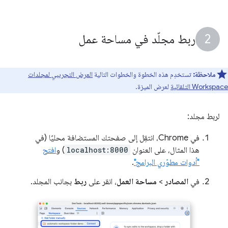
ربط مجلّد في مساحة عمل
ملاحظة:
تستخدِم هذه الخطوة والخطوات التالية
العرض التجريبي لمجلدات
Workspace التلقائية
لعرض الميزة.
لربط مجلد:
في Chrome، انتقِل إلى صفحتك المستضافة محليًا (في
هذا المثال، على العنوان
localhost:8000
) و
افتح
"أدوات مطوّري البرامج"
.
في
المصادر
>
مساحة العمل
، انقر على
ربط
بجانب المجلد.