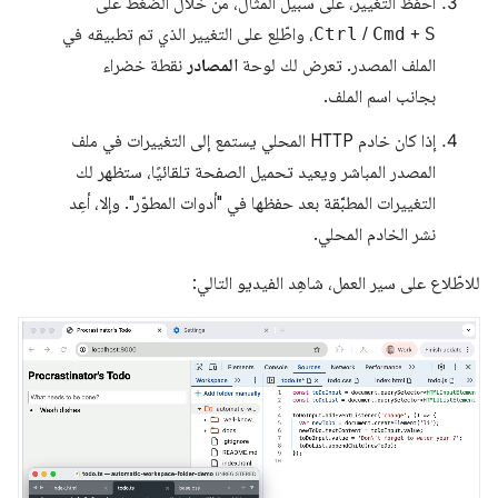
احفظ التغيير، على سبيل المثال، من خلال الضغط على
S
+
Cmd
/
Ctrl
، واطّلِع على التغيير الذي تم تطبيقه في
الملف المصدر. تعرض لك لوحة
المصادر
نقطة خضراء
بجانب اسم الملف.
إذا كان خادم HTTP المحلي يستمع إلى التغييرات في ملف
المصدر المباشر ويعيد تحميل الصفحة تلقائيًا، ستظهر لك
التغييرات المطبَّقة بعد حفظها في "أدوات المطوّر". وإلا، أعِد
نشر الخادم المحلي.
للاطّلاع على سير العمل، شاهِد الفيديو التالي: