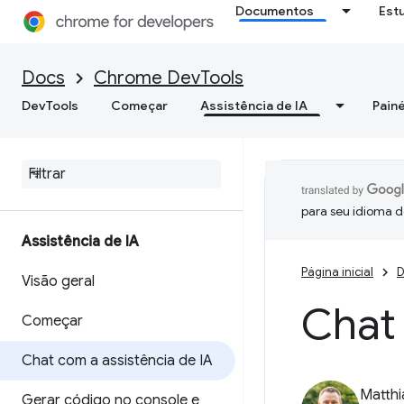
Documentos
Est
Docs
Chrome DevTools
DevTools
Começar
Assistência de IA
Painé
para seu idioma d
Assistência de IA
Página inicial
D
Visão geral
Chat 
Começar
Chat com a assistência de IA
Matth
Gerar código no console e