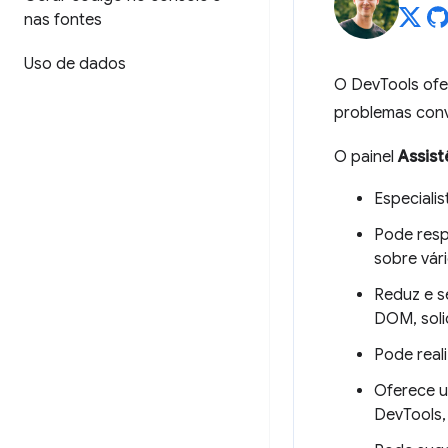
nas fontes
Uso de dados
O DevTools ofe
problemas conv
O painel
Assist
Especiali
Pode resp
sobre vári
Reduz e s
DOM, soli
Pode real
Oferece um
DevTools,