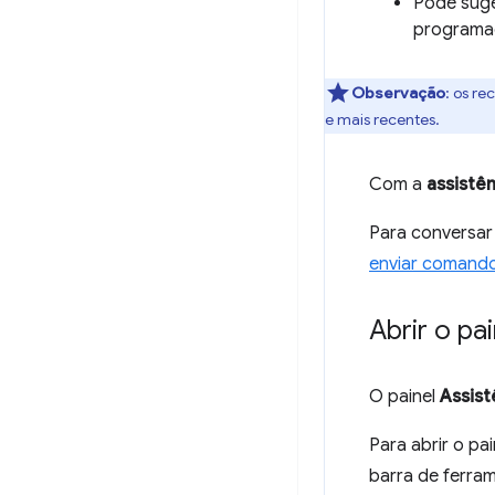
Pode suge
programa
Observação
:
os rec
e mais recentes.
Com a
assistên
Para conversar
enviar comand
Abrir o pa
O painel
Assist
Para abrir o pa
barra de ferram