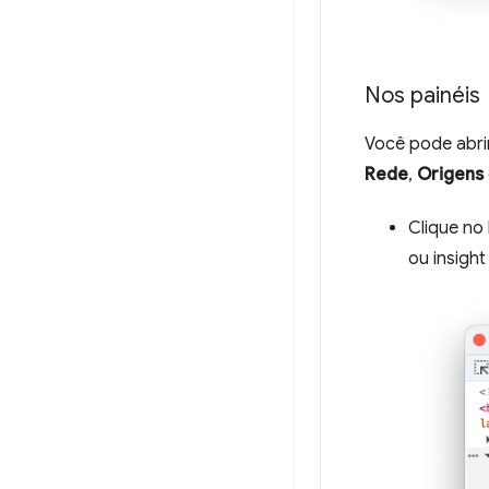
Nos painéis
Você pode abri
Rede
,
Origens
Clique no
ou insigh