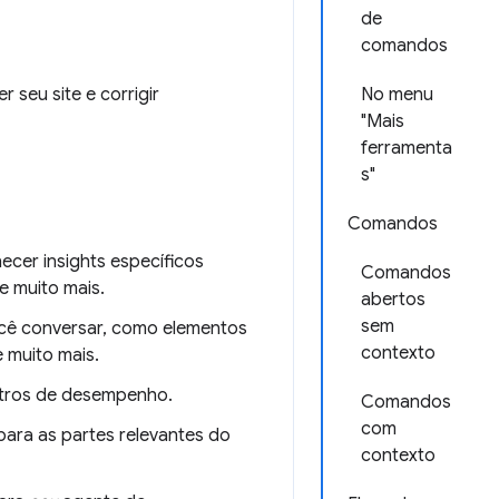
de
comandos
 seu site e corrigir
No menu
"Mais
ferramenta
s"
Comandos
cer insights específicos
Comandos
e muito mais.
abertos
sem
ocê conversar, como elementos
contexto
 muito mais.
stros de desempenho.
Comandos
com
 para as partes relevantes do
contexto