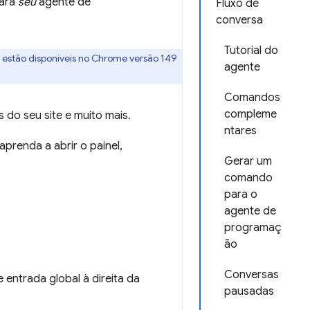
para
seu
agente de
Fluxo de
conversa
Tutorial do
 estão disponíveis no Chrome versão 149
agente
Comandos
compleme
s do seu site e muito mais.
ntares
aprenda a abrir o painel,
Gerar um
comando
para o
agente de
programaç
ão
Conversas
e entrada global à direita da
pausadas