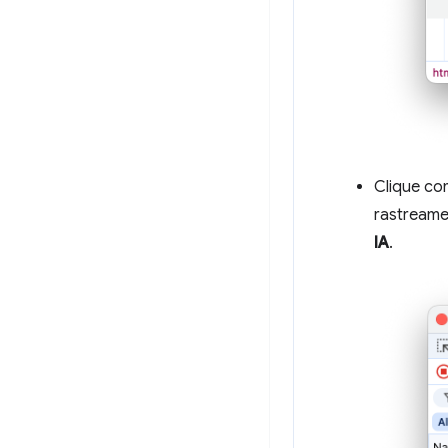
Clique co
rastream
IA
.