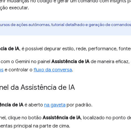
rir mudanças no código e gerar um comando com insights 
ção executar.
ursos de ações autônomas, tutorial detalhado e geração de comandos
cia de IA
, é possível depurar estilo, rede, performance, fonte
 com o Gemini no painel
Assistência de IA
de maneira eficaz, 
os
e controlar o
fluxo da conversa
.
inel da Assistência de IA
ência de IA
é aberto
na gaveta
por padrão.
inel, clique no botão
Assistência de IA
, localizado no ponto d
entas principal na parte de cima.