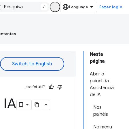
/
Fazer login
entantes
Nesta
página
Abrir o
painel da
Isso foi útil?
Assistência
de IA
 IA
Nos
painéis
No menu