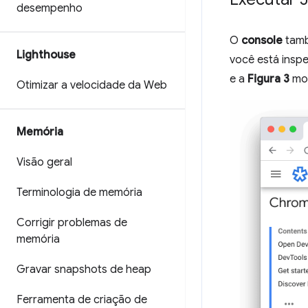
desempenho
O
console
tam
Lighthouse
você está insp
e a
Figura 3
mos
Otimizar a velocidade da Web
Memória
Visão geral
Terminologia de memória
Corrigir problemas de
memória
Gravar snapshots de heap
Ferramenta de criação de