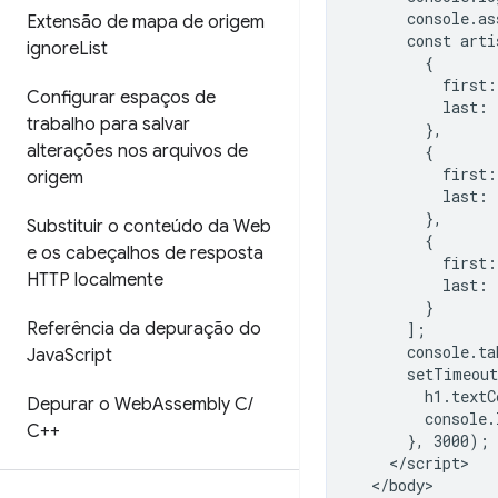
      console.as
Extensão de mapa de origem
      const arti
ignore
List
        {

          first:
Configurar espaços de
          last: 
trabalho para salvar
        },

alterações nos arquivos de
        {

          first:
origem
          last: 
        },

Substituir o conteúdo da Web
        {

e os cabeçalhos de resposta
          first:
HTTP localmente
          last: 
        }

Referência da depuração do
      ];

      console.ta
Java
Script
      setTimeout
        h1.textC
Depurar o Web
Assembly C
/
        console.
C++
      }, 3000);

    </script>

  </body>
