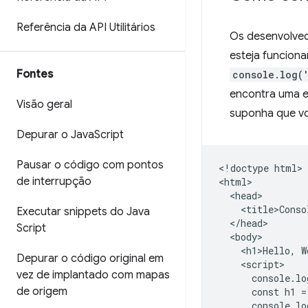
Referência da API Utilitários
Os desenvolve
esteja funcion
Fontes
console.log(
encontra uma e
Visão geral
suponha que vo
Depurar o Java
Script
Pausar o código com pontos
<!doctype html>

de interrupção
<html>

  <head>

    <title>Conso
Executar snippets do Java
  </head>

Script
  <body>

    <h1>Hello, W
Depurar o código original em
    <script>

vez de implantado com mapas
      console.lo
de origem
      const h1 =
      console.lo