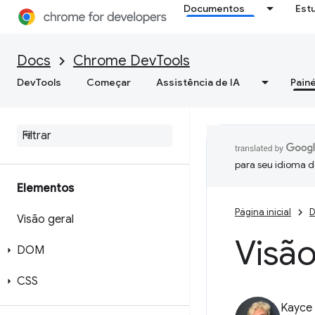
Documentos
Est
Docs
Chrome DevTools
DevTools
Começar
Assistência de IA
Painé
para seu idioma d
Elementos
Página inicial
D
Visão geral
Visão
DOM
CSS
Kayce