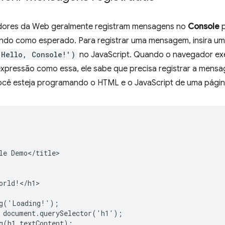
dores da Web geralmente registram mensagens no
Console
p
ando como esperado. Para registrar uma mensagem, insira 
'Hello, Console!')
no JavaScript. Quando o navegador exe
xpressão como essa, ele sabe que precisa registrar a mens
cê esteja programando o HTML e o JavaScript de uma págin
le Demo</title>

orld!</h1>

g('Loading!');

 document.querySelector('h1');

g(h1.textContent);
