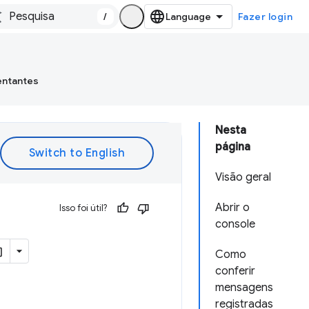
/
Fazer login
entantes
Nesta
página
Visão geral
Abrir o
Isso foi útil?
console
Como
conferir
mensagens
registradas