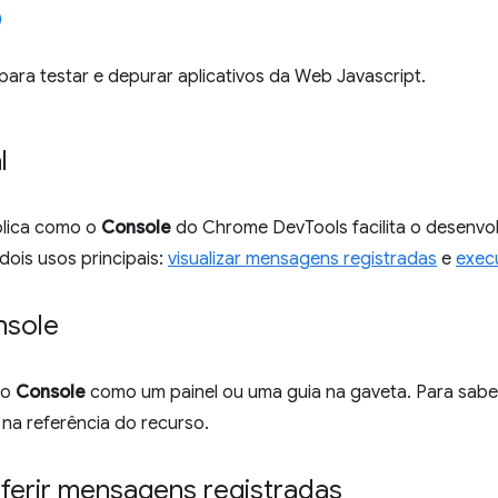
para testar e depurar aplicativos da Web Javascript.
l
plica como o
Console
do Chrome DevTools facilita o desenvo
dois usos principais:
visualizar mensagens registradas
e
exec
nsole
 o
Console
como um painel ou uma guia na gaveta. Para saber
na referência do recurso.
erir mensagens registradas