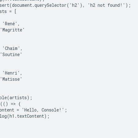
sert(document.querySelector('h2'), 'h2 not found!');

sts = [

 'René',

'Magritte'

 'Chaim',

'Soutine'

 'Henri',

'Matisse'

ble(artists);

(() => {

ontent = 'Hello, Console!';

log(h1.textContent);
