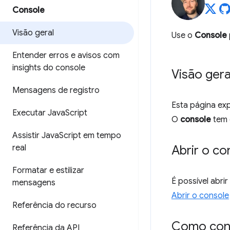
Console
Visão geral
Use o
Console
Entender erros e avisos com
insights do console
Visão gera
Mensagens de registro
Esta página ex
Executar Java
Script
O
console
tem 
Assistir Java
Script em tempo
real
Abrir o co
Formatar e estilizar
É possível abrir
mensagens
Abrir o console
Referência do recurso
Como conf
Referência da API