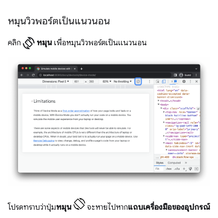
หมุนวิวพอร์ตเป็นแนวนอน
screen_rotation
คลิก
หมุน
เพื่อหมุนวิวพอร์ตเป็นแนวนอน
โปรดทราบว่าปุ่ม
หมุน
จะหายไปหาก
แถบเครื่องมือของอุปกรณ์