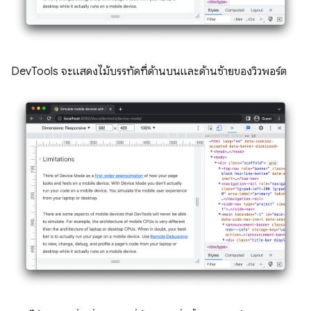
DevTools จะแสดงไม้บรรทัดที่ด้านบนและด้านซ้ายของวิวพอร์ต