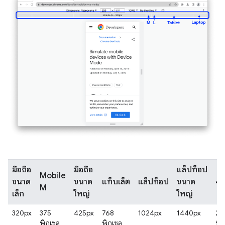
มือถือ
มือถือ
แล็ปท็อป
Mobile
ขนาด
ขนาด
แท็บเล็ต
แล็ปท็อป
ขนาด
4
M
เล็ก
ใหญ่
ใหญ่
320px
375
425px
768
1024px
1440px
25
พิกเซล
พิกเซล
พิ