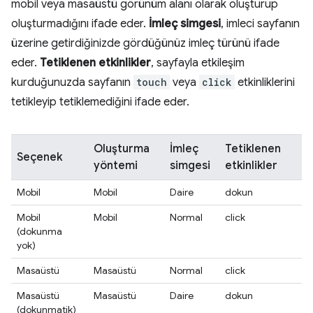
mobil veya masaüstü görünüm alanı olarak oluşturup
oluşturmadığını ifade eder.
İmleç simgesi
, imleci sayfanın
üzerine getirdiğinizde gördüğünüz imleç türünü ifade
eder.
Tetiklenen etkinlikler
, sayfayla etkileşim
kurduğunuzda sayfanın
touch
veya
click
etkinliklerini
tetikleyip tetiklemediğini ifade eder.
Oluşturma
İmleç
Tetiklenen
Seçenek
yöntemi
simgesi
etkinlikler
Mobil
Mobil
Daire
dokun
Mobil
Mobil
Normal
click
(dokunma
yok)
Masaüstü
Masaüstü
Normal
click
Masaüstü
Masaüstü
Daire
dokun
(dokunmatik)