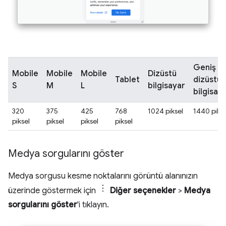
Geniş
Mobile
Mobile
Mobile
Dizüstü
Tablet
dizüstü
S
M
L
bilgisayar
bilgisay
320
375
425
768
1024 piksel
1440 pikse
piksel
piksel
piksel
piksel
Medya sorgularını göster
Medya sorgusu kesme noktalarını görüntü alanınızın
üzerinde göstermek için
Diğer seçenekler
>
Medya
sorgularını göster
'i tıklayın.