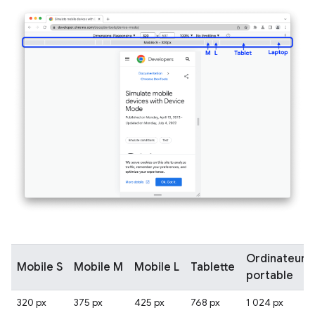
Ordinateur
Mobile S
Mobile M
Mobile L
Tablette
portable
320 px
375 px
425 px
768 px
1 024 px