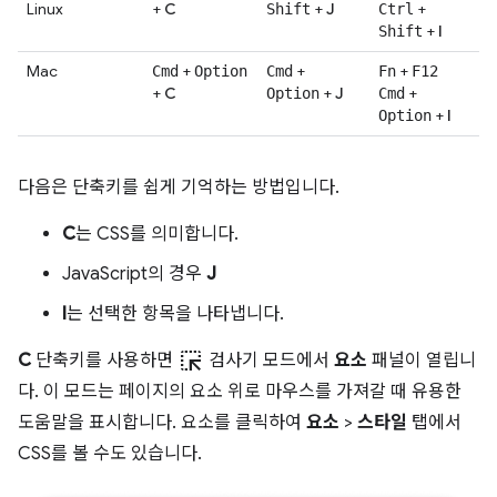
Linux
+
C
+
J
+
Shift
Ctrl
+
I
Shift
Mac
+
+
+
Cmd
Option
Cmd
Fn
F12
+
C
+
J
+
Option
Cmd
+
I
Option
다음은 단축키를 쉽게 기억하는 방법입니다.
C
는 CSS를 의미합니다.
JavaScript의 경우
J
I
는 선택한 항목을 나타냅니다.
ink_selection
C
단축키를 사용하면
검사기 모드에서
요소
패널이 열립니
다. 이 모드는 페이지의 요소 위로 마우스를 가져갈 때 유용한
도움말을 표시합니다. 요소를 클릭하여
요소
>
스타일
탭에서
CSS를 볼 수도 있습니다.