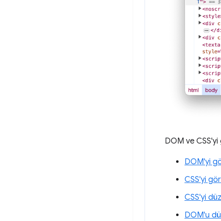
DOM ve CSS'yi g
DOM'yi gö
CSS'yi gö
CSS'yi dü
DOM'u dü