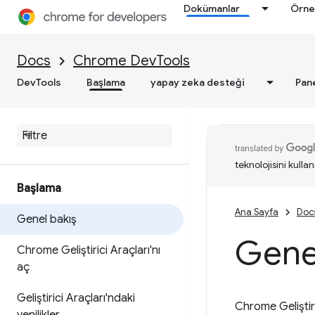
Dokümanlar
Örne
Docs
Chrome DevTools
DevTools
Başlama
yapay zeka desteği
Pan
teknolojisini kullan
Başlama
Ana Sayfa
Doc
Genel bakış
Gene
Chrome Geliştirici Araçları'nı
aç
Geliştirici Araçları'ndaki
Chrome Geliştir