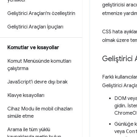
yenilikler
geliştiricisi ara
Geliştirici Araçları'nı özelleştirin
etmenize yardımcı
Geliştirici Araçları İpuçları
CSS hata ayıkla
olmak üzere teme
Komutlar ve kısayollar
Geliştirici 
Komut Menüsünde komutları
çalıştırma
Farklı kullanıcıl
Java
Script'i devre dışı bırak
Geliştirici Araçl
Klavye kısayolları
DOM veya C
gidin. İst
Cihaz Modu ile mobil cihazları
ChromeOS) 
simüle etme
Günlüğe ka
Arama ile tüm yüklü
veya
Con