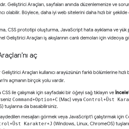
cıdır. Geliştirici Araçları, sayfaları anında düzenlemenize ve sorunl
 olabilir. Böylece, daha iyi web sitelerini daha hızlı bir şekilde o
ma, CSS prototipi oluşturma, JavaScript hata ayıklama ve yük 
l Geliştirici Araçları iş akışlarının canlı demoları için videoya g
Araçları'nı aç
ar Geliştirici Araçları kullanıcı arayüzünün farklı bölümlerine hızlı 
arı'nı açmanın birçok yolu vardır.
SS ile çalışmak için sayfadaki bir öğeyi sağ tıklayın ve
İncele
erseniz
Command
+
Option
+
C
(Mac) veya
Control
+
Üst Kara
tuşlarına da basabilirsiniz.
ydedilen mesajları görmek veya JavaScript'i çalıştırmak için
C
trol
+
Üst Karakter
+
J
(Windows, Linux, ChromeOS) tuşlar