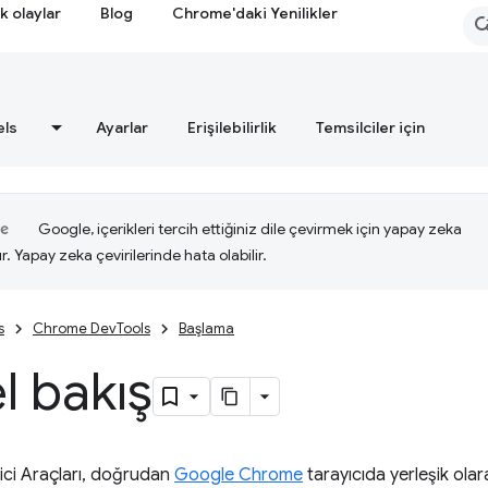
k olaylar
Blog
Chrome'daki Yenilikler
els
Ayarlar
Erişilebilirlik
Temsilciler için
Google, içerikleri tercih ettiğiniz dile çevirmek için yapay zeka
ır. Yapay zeka çevirilerinde hata olabilir.
s
Chrome DevTools
Başlama
l bakış
ici Araçları, doğrudan
Google Chrome
tarayıcıda yerleşik olar