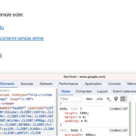
simüle eder.
du
örlerini simüle etme
i