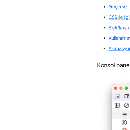
Geçersiz, 
CSS ile ilgi
Açık/koyu 
Kullanılm
Animasyon
Konsol panel