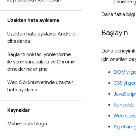
kaynaklarda metin bulun
paneline g
Daha fazla bilgi 
Uzaktan hata ayıklama
Başlayın
Uzaktan hata ayıklama Android
cihazlarda
Daha deneyimli b
Bağlantı noktası yönlendirme
için önerilen ba
ile yerel sunuculara ve Chrome
örneklerine erişme
DOM'yi gö
Web Görünümlerinde uzaktan
CSS'yi gö
hata ayıklama
JavaScript
Konsolda 
Kaynaklar
Web sitesi
Mühendislik blogu
Ağ etkinli