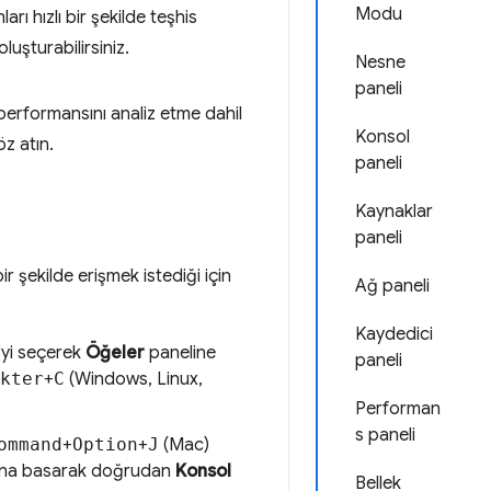
Modu
arı hızlı bir şekilde teşhis
luşturabilirsiniz.
Nesne
paneli
performansını analiz etme dahil
Konsol
öz atın.
paneli
Kaynaklar
paneli
bir şekilde erişmek istediği için
Ağ paneli
Kaydedici
'yi seçerek
Öğeler
paneline
paneli
kter
+
C
(Windows, Linux,
Performan
s paneli
ommand
+
Option
+
J
(Mac)
ına basarak doğrudan
Konsol
Bellek