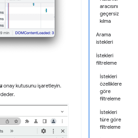
aracısını
geçersiz
kılma
Arama
istekleri
İstekleri
filtreleme
İstekleri
özelliklere
u
onay kutusunu işaretleyin.
göre
ydeder.
filtreleme
İstekleri
türe göre
filtreleme