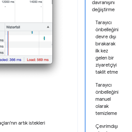
davranışını
değiştirme
Tarayıcı
önbelleğini
devre dışı
bırakarak
ilk kez
gelen bir
ziyaretçiyi
taklit etme
Tarayıcı
önbelleğini
manuel
olarak
temizleme
çları'nın artık istekleri
Çevrimdışı