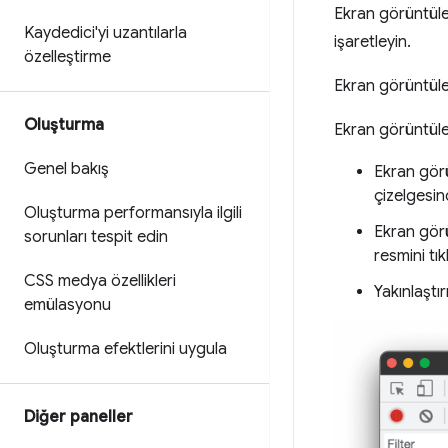
Ekran görüntüler
Kaydedici'yi uzantılarla
işaretleyin.
özelleştirme
Ekran görüntüle
Oluşturma
Ekran görüntüler
Genel bakış
Ekran görü
çizelgesin
Oluşturma performansıyla ilgili
Ekran görü
sorunları tespit edin
resmini tık
CSS medya özellikleri
Yakınlaştır
emülasyonu
Oluşturma efektlerini uygula
Diğer paneller