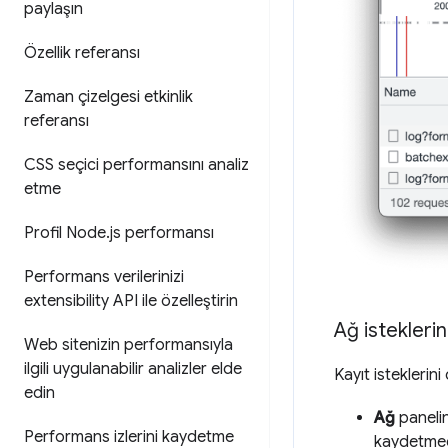
paylaşın
Özellik referansı
Zaman çizelgesi etkinlik
referansı
CSS seçici performansını analiz
etme
Profil Node
.
js performansı
Performans verilerinizi
extensibility API ile özelleştirin
Ağ istekler
Web sitenizin performansıyla
ilgili uygulanabilir analizler elde
Kayıt isteklerin
edin
Ağ
paneli
Performans izlerini kaydetme
kaydetmedi