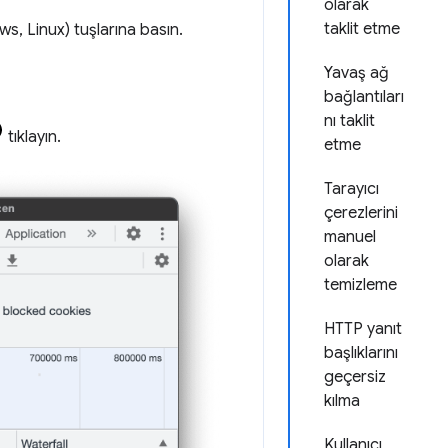
olarak
taklit etme
s, Linux) tuşlarına basın.
Yavaş ağ
bağlantıları
nı taklit
tıklayın.
etme
Tarayıcı
çerezlerini
manuel
olarak
temizleme
HTTP yanıt
başlıklarını
geçersiz
kılma
Kullanıcı