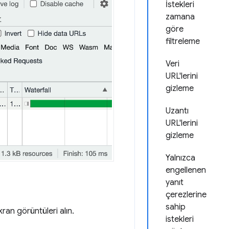
İstekleri
zamana
göre
filtreleme
Veri
URL'lerini
gizleme
Uzantı
URL'lerini
gizleme
Yalnızca
engellenen
yanıt
çerezlerine
sahip
kran görüntüleri alın.
istekleri