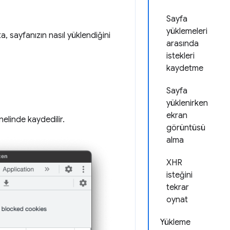
Sayfa
yüklemeleri
ta, sayfanızın nasıl yüklendiğini
arasında
istekleri
kaydetme
Sayfa
yüklenirken
ekran
elinde kaydedilir.
görüntüsü
alma
XHR
isteğini
tekrar
oynat
Yükleme