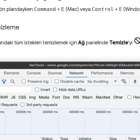
 ön plandayken
Command
+
E
(Mac) veya
Control
+
E
(Window
mizleme
ndaki tüm istekleri temizlemek için
Ağ
panelinde
Temizle
'yi