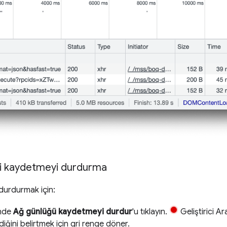
ini kaydetmeyi durdurma
i durdurmak için:
nde
Ağ günlüğü kaydetmeyi durdur
'u tıklayın.
Geliştirici Ara
ğini belirtmek için gri renge döner.