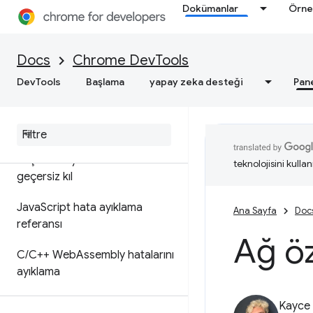
hata ayıklama
Dokümanlar
Örne
ignoreList kaynak eşleme
uzantısı
Docs
Chrome DevTools
Değişiklikleri kaynak dosyalara
DevTools
Başlama
yapay zeka desteği
Pan
kaydedecek şekilde çalışma
alanları oluşturma
Web içeriğini ve HTTP yanıt
başlıklarını yerel olarak
teknolojisini kullan
geçersiz kıl
Java
Script hata ayıklama
Ana Sayfa
Doc
referansı
Ağ öz
C
/
C++ Web
Assembly hatalarını
ayıklama
Kayce