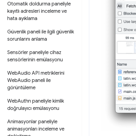
Otomatik doldurma paneliyle
kayıtlı adresleri inceleme ve
hata ayıklama
Güvenlik paneli ile ilgili güvenlik
sorunlarını anlama
Sensörler paneliyle cihaz
sensörlerinin emülasyonu
Web
Audio API metriklerini
Web
Audio paneli ile
görüntüleme
Web
Authn paneliyle kimlik
doğrulayıcı emülasyonu
Animasyonlar paneliyle
animasyonları inceleme ve