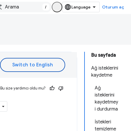
/
Oturum aç
Bu sayfada
Ağ isteklerini
kaydetme
Ağ
Bu size yardımcı oldu mu?
isteklerini
kaydetmey
i durdurma
İstekleri
temizleme