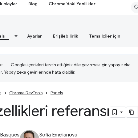
k olaylar
Blog
Chrome'daki Yenilikler
els
Ayarlar
Erişilebilirlik
Temsilciler için
Google, içerikleri tercih ettiğiniz dile çevirmek için yapay zeka
ır. Yapay zeka çevirilerinde hata olabilir.
s
Chrome DevTools
Panels
ellikleri referansı
 Basques
Sofia Emelianova