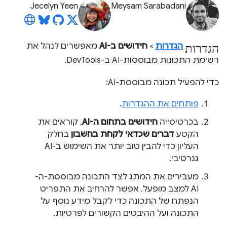
Jecelyn Yeen
Meysam Sarabadani
הגדרות
הגדרות
>
חידושים ב-AI
מאפשרים לנהל את
רשימת התכונות מבוססות-AI ב-DevTools.
כדי להפעיל תכונה מבוססת-AI:
פותחים את ההגדרות
.
בכרטיסייה
חידושים בתחום ה-AI
, קוראים את
הקטע
דברים שכדאי לקחת בחשבון
בחלק
העליון כדי להבין טוב יותר את השימוש ב-AI
גנרטיבי.
מעבירים את המתג לצד התכונה מבוססת-ה-
AI למצב מופעל. אפשר להרחיב את התפריט
הנפתח של התכונה כדי לקבל מידע נוסף על
התכונה ועל ההיבטים הקשורים לפרטיות.