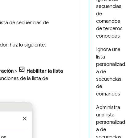
secuencias
de
comandos
lista de secuencias de
de terceros
conocidas
dor, haz lo siguiente:
Ignora una
lista
personalizad
ración
>
Habilitar la lista
a de
unciones de la lista de
secuencias
de
comandos
Administra
una lista
personalizad
a de
secuencias