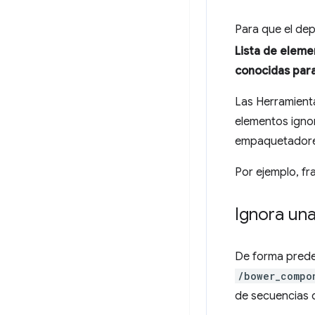
Para que el de
Lista de eleme
conocidas para 
Las Herramient
elementos igno
empaquetadores
Por ejemplo, f
Ignora un
De forma prede
/bower_compo
de secuencias 