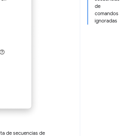
de
comandos
ignoradas
ista de secuencias de