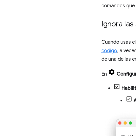
comandos que s
Ignora la
Cuando usas el
código
, a vece
de una de las e
En
Configu
Habili
A