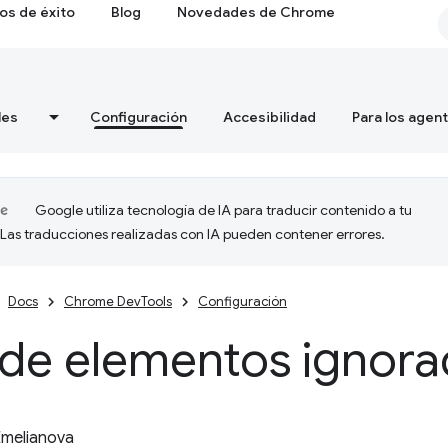
os de éxito
Blog
Novedades de Chrome
les
Configuración
Accesibilidad
Para los agen
Google utiliza tecnología de IA para traducir contenido a tu
 Las traducciones realizadas con IA pueden contener errores.
Docs
Chrome DevTools
Configuración
 de elementos ignor
Emelianova