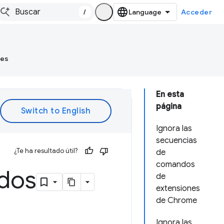
/
Acceder
tes
En esta
página
Ignora las
secuencias
¿Te ha resultado útil?
de
comandos
ados
de
extensiones
de Chrome
Ignora las