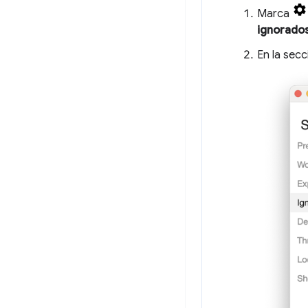
Marca
ignorado
En la sec