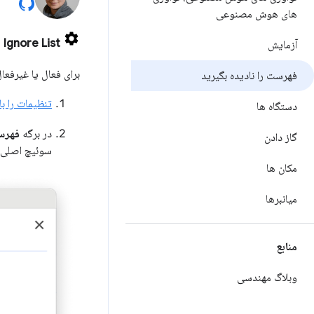
های هوش مصنوعی
>
Ignore List
آزمایش
برای فعال یا غیرفعا
فهرست را نادیده بگیرید
تنظیمات را با
دستگاه ها
در برگه
فهرس
گاز دادن
سوئیچ اصلی ب
مکان ها
میانبرها
منابع
وبلاگ مهندسی