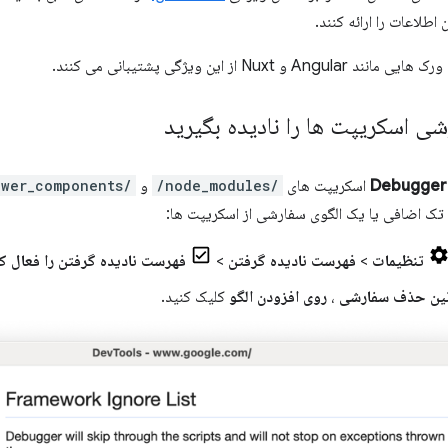
ن اطلاعات را ارائه کنند.
و Nuxt از این ویژگی پشتیبانی می کنند.
 اسکریپت ها را نادیده بگیرید
Debugger
اسکریپت های
/node_modules/
و
/bower_components/
تک اضافی یا یک الگوی سفارشی از اسکریپت ها:
تنظیمات
>
فهرست نادیده گرفتن
>
فهرست نادیده گرفتن را فعال ک
نین حذف سفارشی
،
روی افزودن الگو
کلیک کنید.