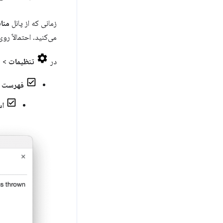
زمانی که از پانل
مناب
می‌کنید. احتمالاً روی کد یکی از برن
در
تنظیمات
>
ف
فهرست نا
اس