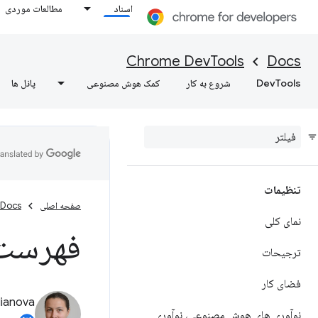
اسناد
مطالعات موردی
Chrome DevTools
Docs
DevTools
شروع به کار
کمک هوش مصنوعی
پانل ها
تنظیمات
صفحه اصلی
Docs
نمای کلی
فهرست 
ترجیحات
فضای کار
lianova
نوآوری های هوش مصنوعی، نوآوری