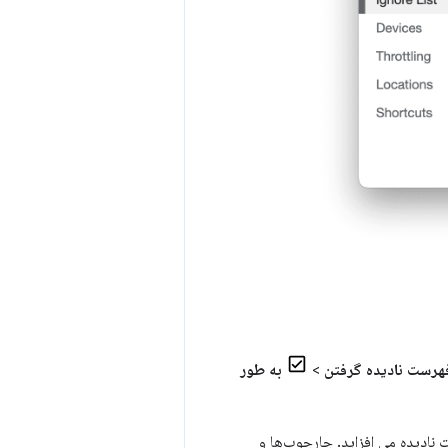
هرست نادیده گرفتن
>
به طور
 نادیده می افزاید. چارچوب‌ها و