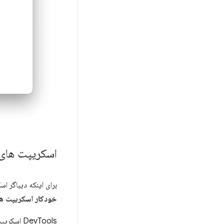
اسکریپت های 
برای اینکه دیباگر 
خودکار اسکریپت ها
DevTools اسکریپت های شخص ثالث را بر اساس ویژگی