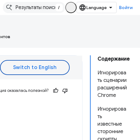
/
Войти
ентов
Содержание
Игнорирова
ть сценарии
расширений
ия оказалась полезной?
Chrome
Игнорирова
ть
известные
сторонние
скрипты