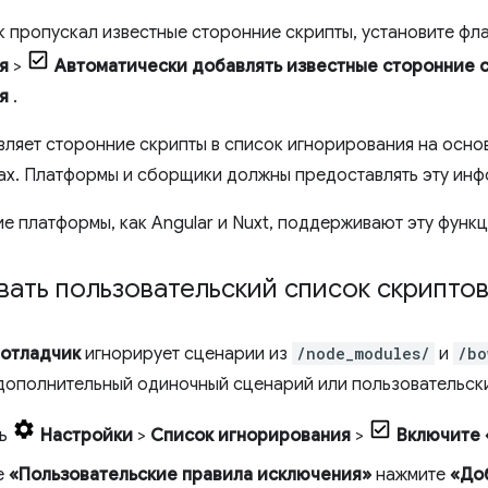
к пропускал известные сторонние скрипты, установите ф
я
>
Автоматически добавлять известные сторонние с
я
.
вляет сторонние скрипты в список игнорирования на осно
ах. Платформы и сборщики должны предоставлять эту ин
ие платформы, как Angular и Nuxt, поддерживают эту функ
ать пользовательский список скрипто
отладчик
игнорирует сценарии из
/node_modules/
и
/bo
дополнительный одиночный сценарий или пользовательск
ть
Настройки
>
Список игнорирования
>
Включите 
е
«Пользовательские правила исключения»
нажмите
«До