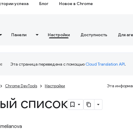
стории успеха
Блог
Новое в Chrome
Панели
Настройки
Доступность
Для аг
Эта страница переведена с помощью
Cloud Translation API
.
Chrome DevTools
Настройки
Эта информац
ый список
Emelianova