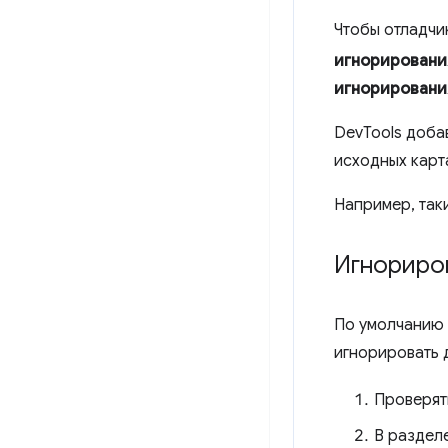
Чтобы отладчи
игнорировани
игнорировани
DevTools доба
исходных карт
Например, так
Игнориров
По умолчанию
игнорировать 
Проверя
В раздел