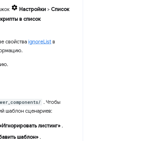
лажок
Настройки
>
Список
крипты в список
ве свойства
ignoreList
в
формацию.
цию.
в
wer_components/
. Чтобы
ий шаблон сценариев:
«Игнорировать листинг»
.
бавить шаблон»
.