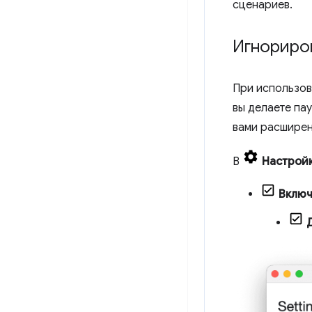
сценариев.
Игнориро
При использо
вы делаете па
вами расширен
В
Настрой
Включ