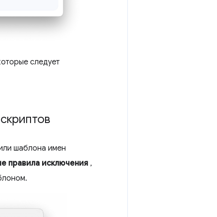
которые следует
 скриптов
или шаблона имен
ие правила исключения
,
блоном.