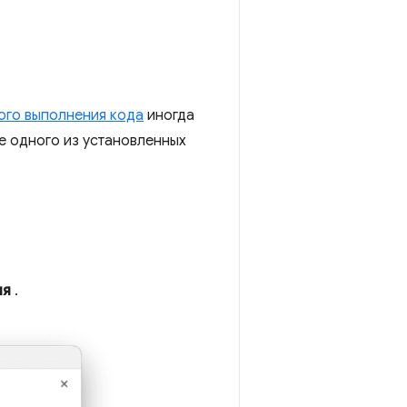
ого выполнения кода
иногда
де одного из установленных
ия
.