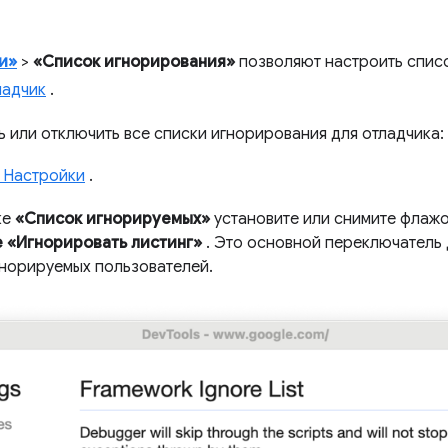
и»
>
«Список игнорирования»
позволяют настроить спис
ладчик
.
ь или отключить все списки игнорирования для отладчика:
 Настройки
.
ке
«Список игнорируемых»
установите или снимите флаж
 «Игнорировать листинг»
. Это основной переключатель 
гнорируемых пользователей.