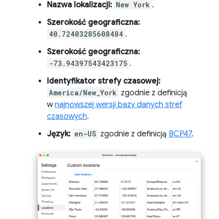
Nazwa lokalizacji:
New York
.
Szerokość geograficzna:
40.72403285608484
.
Szerokość geograficzna:
-73.94397543423175
.
Identyfikator strefy czasowej:
America/New_York
zgodnie z definicją
w
najnowszej wersji bazy danych stref
czasowych
.
Język:
en-US
zgodnie z definicją
BCP47
.