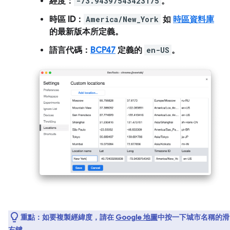
經度
：
-73.94397543423175
。
時區 ID
：
America/New_York
如
時區資料庫
的最新版本所定義。
語言代碼
：
BCP47
定義的
en-US
。
重點：
如要複製經緯度，請在
Google 地圖
中按一下城市名稱的滑
右鍵。