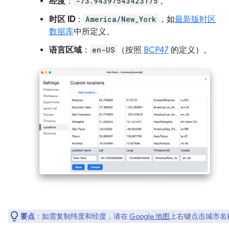
经度
：
-73.94397543423175
。
时区 ID
：
America/New_York
，如
最新版时区
数据库
中所定义。
语言区域
：
en-US
（按照
BCP47
的定义）。
要点
：如需复制纬度和经度，请在
Google 地图
上右键点击城市名