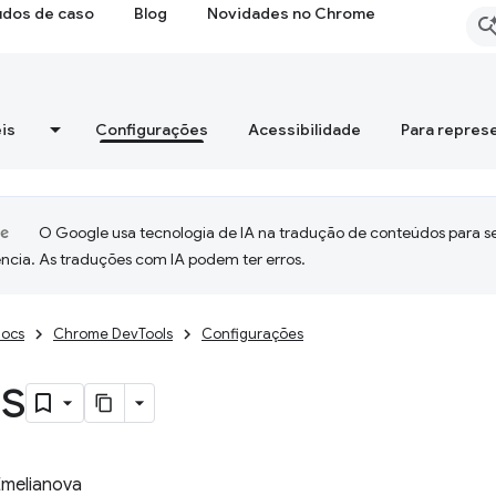
udos de caso
Blog
Novidades no Chrome
is
Configurações
Acessibilidade
Para repres
O Google usa tecnologia de IA na tradução de conteúdos para s
ncia. As traduções com IA podem ter erros.
ocs
Chrome DevTools
Configurações
is
Emelianova