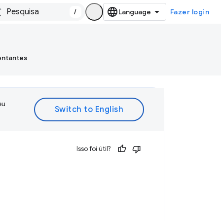
/
Fazer login
entantes
eu
Isso foi útil?