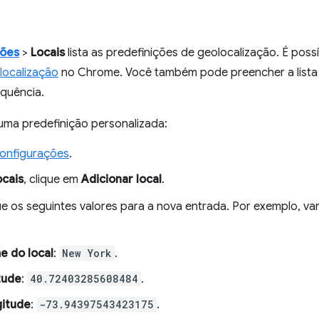
ções
>
Locais
lista as predefinições de geolocalização. É poss
olocalização
no Chrome. Você também pode preencher a lista 
quência.
uma predefinição personalizada:
onfigurações
.
ocais
, clique em
Adicionar local
.
ue os seguintes valores para a nova entrada. Por exemplo, 
 do local
:
New York
.
tude
:
40.72403285608484
.
gitude
:
-73.94397543423175
.