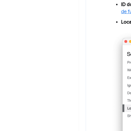
ID d
de f
Loca