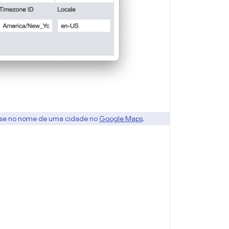
mouse no nome de uma cidade no
Google Maps
.