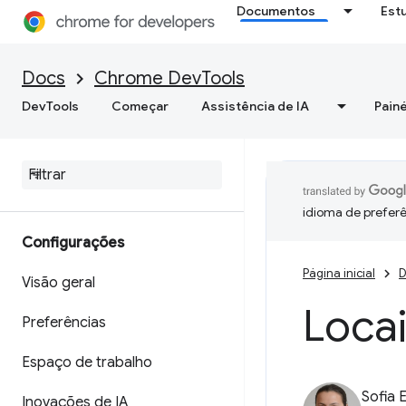
Documentos
Est
Docs
Chrome DevTools
DevTools
Começar
Assistência de IA
Painé
idioma de preferê
Configurações
Página inicial
D
Visão geral
Loca
Preferências
Espaço de trabalho
Sofia 
Inovações de IA