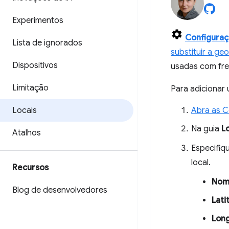
Experimentos
Configura
Lista de ignorados
substituir a ge
Dispositivos
usadas com fre
Limitação
Para adicionar 
Locais
Abra as C
Na guia
L
Atalhos
Especifiq
local.
Recursos
Nome
Blog de desenvolvedores
Lati
Lon