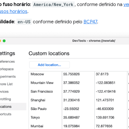
o fuso horário
:
America/New_York
, conforme definido na
ve
usos horários
.
lidade
:
en-US
conforme definido pelo
BCP47
.