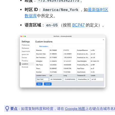
经度
：
-73.94397543423175
。
时区 ID
：
America/New_York
，如
最新版时区
数据库
中所定义。
语言区域
：
en-US
（按照
BCP47
的定义）。
要点
：如需复制纬度和经度，请在
Google 地图
上右键点击城市名