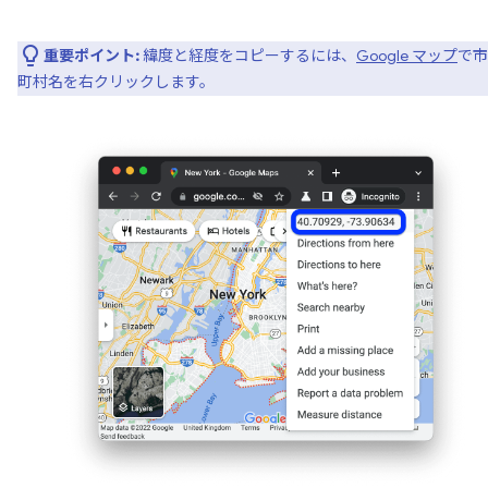
重要ポイント:
緯度と経度をコピーするには、
Google マップ
で市
町村名を右クリックします。