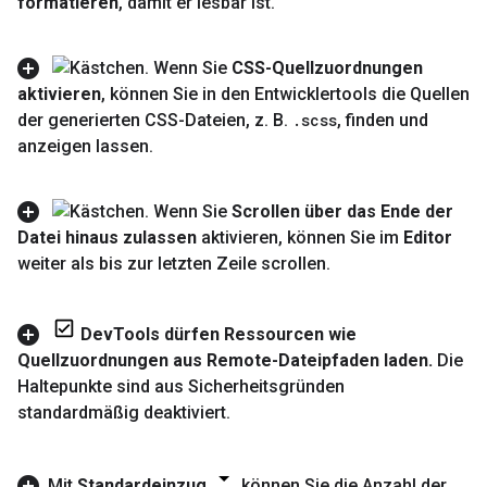
formatieren
,
damit er lesbar ist
.
Wenn Sie
CSS-Quellzuordnungen
aktivieren
,
können Sie in den Entwicklertools die Quellen
der generierten CSS-Dateien
,
z
.
B
.
.
scss
,
finden und
anzeigen lassen
.
Wenn Sie
Scrollen über das Ende der
Datei hinaus zulassen
aktivieren
,
können Sie im
Editor
weiter als bis zur letzten Zeile scrollen
.
Dev
Tools dürfen Ressourcen wie
Quellzuordnungen aus Remote-Dateipfaden laden
.
Die
Haltepunkte sind aus Sicherheitsgründen
standardmäßig deaktiviert
.
Mit
Standardeinzug
können Sie die Anzahl der