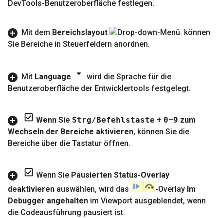
Dev
Tools-Benutzeroberfläche festlegen
.
Mit dem
Bereichslayout
können
Sie Bereiche in Steuerfeldern anordnen
.
Mit
Language
wird die Sprache für die
Benutzeroberfläche der Entwicklertools festgelegt
.
Wenn Sie
Strg
/
Befehlstaste
+
0
–
9
zum
Wechseln der Bereiche aktivieren
,
können Sie die
Bereiche über die Tastatur öffnen
.
Wenn Sie
Pausierten Status-Overlay
deaktivieren
auswählen
,
wird das
-Overlay
Im
Debugger angehalten
im Viewport ausgeblendet
,
wenn
die Codeausführung pausiert ist
.