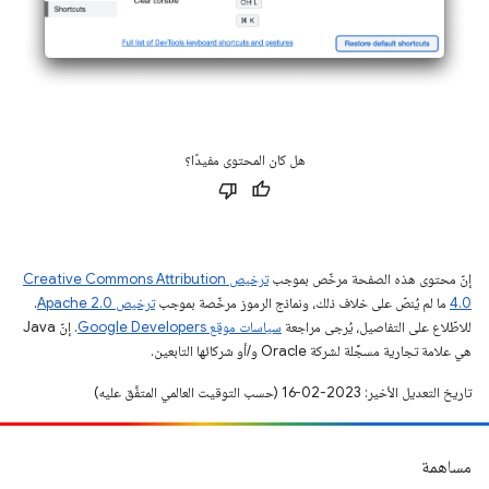
هل كان المحتوى مفيدًا؟
إنّ محتوى هذه الصفحة مرخّص بموجب
ترخيص Creative Commons Attribution
4.0‏
ما لم يُنصّ على خلاف ذلك، ونماذج الرموز مرخّصة بموجب
ترخيص Apache 2.0‏
.
للاطّلاع على التفاصيل، يُرجى مراجعة
سياسات موقع Google Developers‏
. إنّ Java
هي علامة تجارية مسجَّلة لشركة Oracle و/أو شركائها التابعين.
تاريخ التعديل الأخير: 2023-02-16 (حسب التوقيت العالمي المتفَّق عليه)
مساهمة