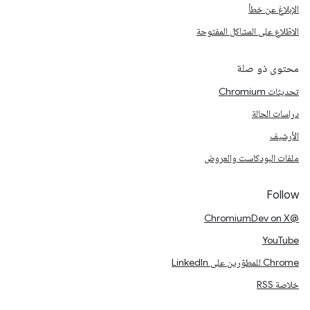
الإبلاغ عن خطأ
الاطّلاع على المشاكل المفتوحة
محتوى ذو صلة
تحديثات Chromium
دراسات الحالة
الأرشيف
ملفات البودكاست والعروض
Follow
@ChromiumDev on X
YouTube
Chrome للمطوّرين على LinkedIn
خلاصة RSS