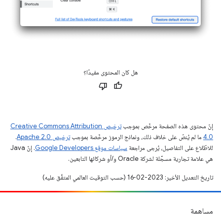
هل كان المحتوى مفيدًا؟
إنّ محتوى هذه الصفحة مرخّص بموجب
ترخيص Creative Commons Attribution
4.0‏
ما لم يُنصّ على خلاف ذلك، ونماذج الرموز مرخّصة بموجب
ترخيص Apache 2.0‏
.
للاطّلاع على التفاصيل، يُرجى مراجعة
سياسات موقع Google Developers‏
. إنّ Java
هي علامة تجارية مسجَّلة لشركة Oracle و/أو شركائها التابعين.
تاريخ التعديل الأخير: 2023-02-16 (حسب التوقيت العالمي المتفَّق عليه)
مساهمة