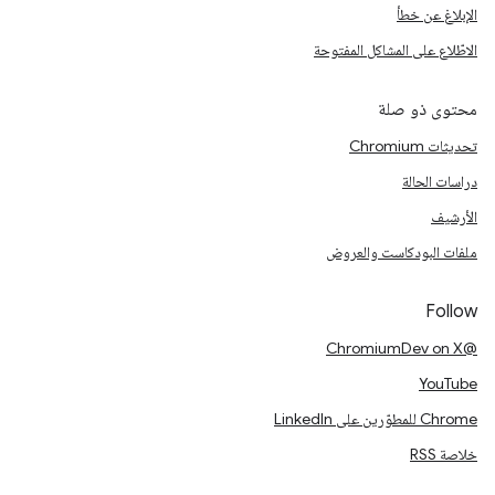
الإبلاغ عن خطأ
الاطّلاع على المشاكل المفتوحة
محتوى ذو صلة
تحديثات Chromium
دراسات الحالة
الأرشيف
ملفات البودكاست والعروض
Follow
@ChromiumDev on X
YouTube
Chrome للمطوّرين على LinkedIn
خلاصة RSS