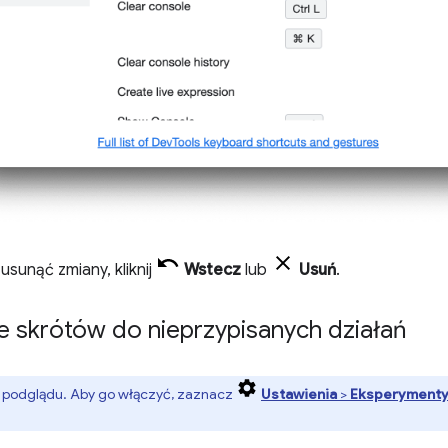
usunąć zmiany, kliknij
Wstecz
lub
Usuń
.
 skrótów do nieprzypisanych działań
ja podglądu. Aby go włączyć, zaznacz
Ustawienia
>
Eksperyment