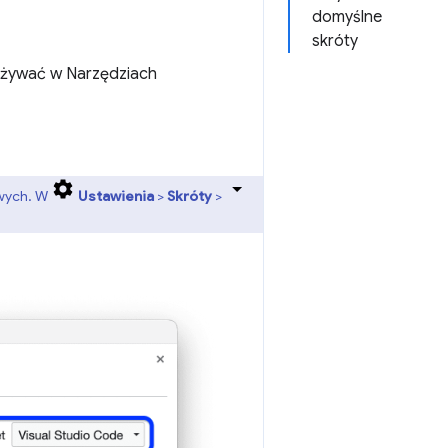
domyślne
skróty
 używać w Narzędziach
owych. W
Ustawienia
>
Skróty
>