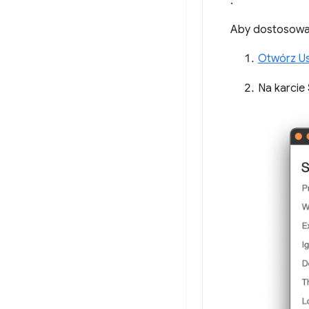
.
Aby dostosować
Otwórz Us
Na karcie