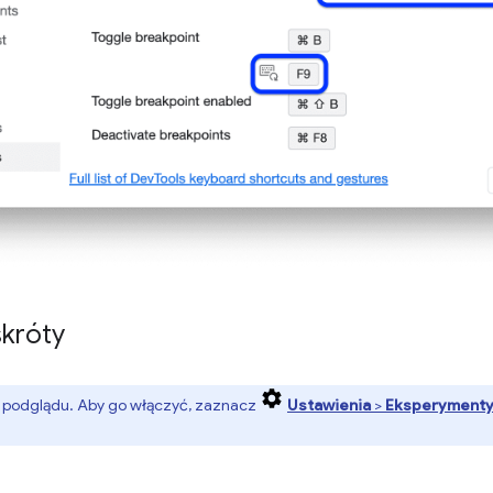
skróty
ja podglądu. Aby go włączyć, zaznacz
Ustawienia
>
Eksperyment