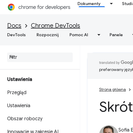
Dokumenty
Stud
Docs
Chrome DevTools
DevTools
Rozpocznij
Pomoc AI
Panele
preferowany języ
Ustawienia
Strona główna
Przegląd
Skró
Ustawienia
Obszar roboczy
Sofia 
Innowacje w zakresie AI