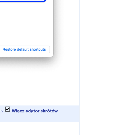
y
>
Włącz edytor skrótów