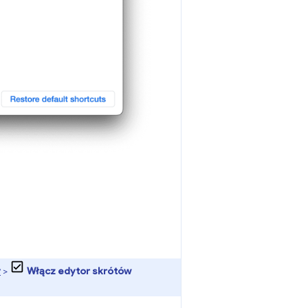
y
>
Włącz edytor skrótów