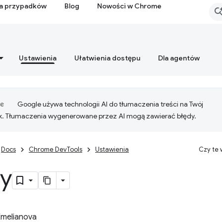
ia przypadków
Blog
Nowości w Chrome
Ustawienia
Ułatwienia dostępu
Dla agentów
Google używa technologii AI do tłumaczenia treści na Twój
k. Tłumaczenia wygenerowane przez AI mogą zawierać błędy.
Docs
Chrome DevTools
Ustawienia
Czy te
ty
Emelianova