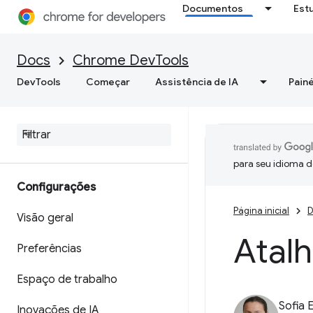
Documentos
Est
Docs
Chrome DevTools
DevTools
Começar
Assistência de IA
Painé
para seu idioma d
Configurações
Página inicial
D
Visão geral
Atal
Preferências
Espaço de trabalho
Sofia 
Inovações de IA