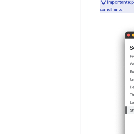
Importante
:
semelhante.