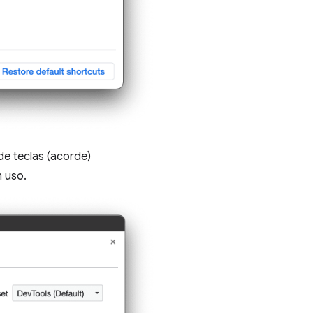
e teclas (acorde)
m uso.