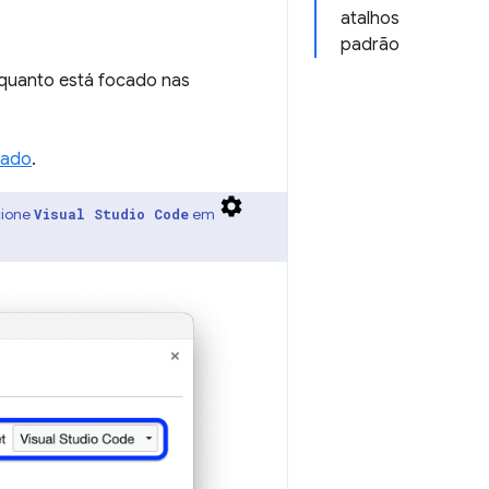
atalhos
padrão
nquanto está focado nas
lado
.
cione
em
Visual Studio Code