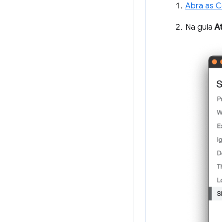
Abra as C
Na guia
A