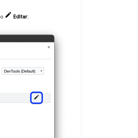
ão
Editar
.