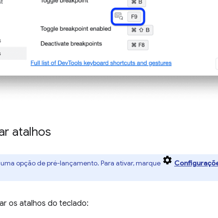
ar atalhos
é uma opção de pré-lançamento. Para ativar, marque
Configuraçõ
ar os atalhos do teclado: