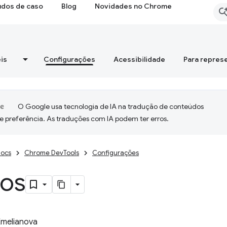
udos de caso
Blog
Novidades no Chrome
is
Configurações
Acessibilidade
Para repres
O Google usa tecnologia de IA na tradução de conteúdos
e preferência. As traduções com IA podem ter erros.
ocs
Chrome DevTools
Configurações
hos
Emelianova