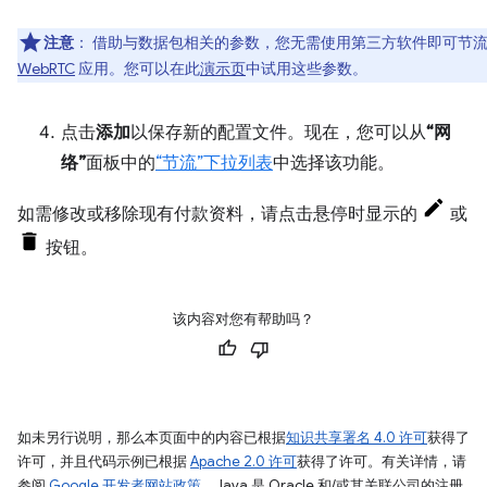
注意
：
借助与数据包相关的参数，您无需使用第三方软件即可节
WebRTC
应用。您可以在此
演示页
中试用这些参数。
点击
添加
以保存新的配置文件。现在，您可以从
“网
络”
面板中的
“节流”下拉列表
中选择该功能。
如需修改或移除现有付款资料，请点击悬停时显示的
或
按钮。
该内容对您有帮助吗？
如未另行说明，那么本页面中的内容已根据
知识共享署名 4.0 许可
获得了
许可，并且代码示例已根据
Apache 2.0 许可
获得了许可。有关详情，请
参阅
Google 开发者网站政策
。Java 是 Oracle 和/或其关联公司的注册