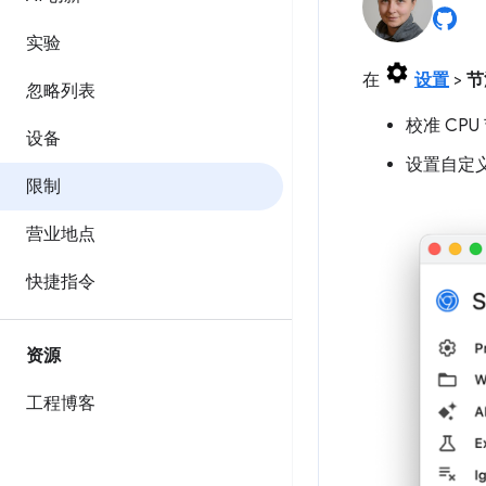
实验
在
设置
>
节
忽略列表
校准 CP
设备
设置自定
限制
营业地点
快捷指令
资源
工程博客