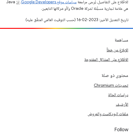
للاطّلاع على التفاصيل، يُرجى مراجعة
سياسات موقع Google Developers‏
. إنّ Java
هي علامة تجارية مسجَّلة لشركة Oracle و/أو شركائها التابعين.
تاريخ التعديل الأخير: 2023-02-16 (حسب التوقيت العالمي المتفَّق عليه)
مساهمة
الإبلاغ عن خطأ
الاطّلاع على المشاكل المفتوحة
محتوى ذو صلة
تحديثات Chromium
دراسات الحالة
الأرشيف
ملفات البودكاست والعروض
Follow