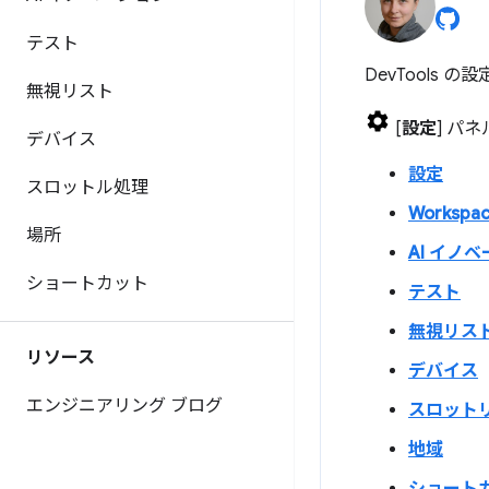
テスト
DevTools 
無視リスト
[
設定
] パ
デバイス
設定
スロットル処理
Workspa
場所
AI イノ
ショートカット
テスト
無視リス
リソース
デバイス
エンジニアリング ブログ
スロット
地域