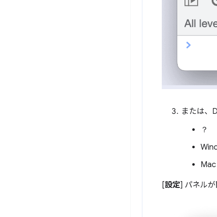
または、D
？
Win
Ma
[
設定
] パネル