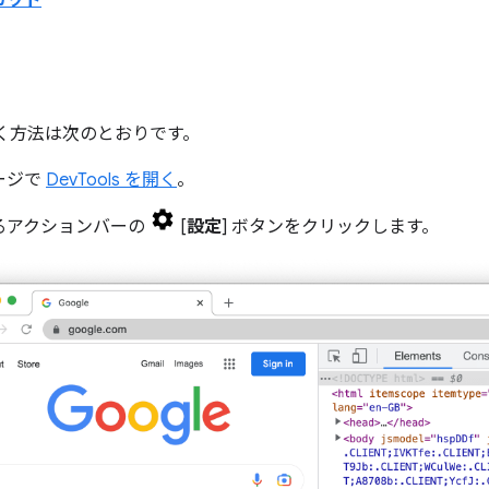
カット
く
開く方法は次のとおりです。
ージで
DevTools を開く
。
るアクションバーの
[
設定
] ボタンをクリックします。