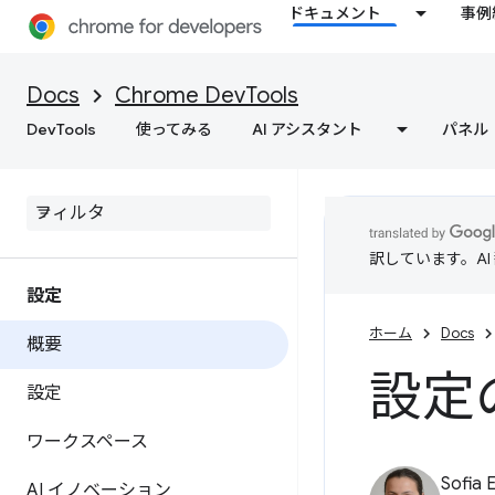
ドキュメント
事例
Docs
Chrome DevTools
DevTools
使ってみる
AI アシスタント
パネル
訳しています。A
設定
ホーム
Docs
概要
設定
設定
ワークスペース
Sofia 
AI イノベーション