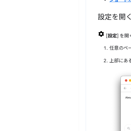
ショート
設定を開
[
設定
] を
任意のペ
上部にあ