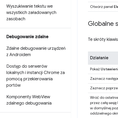
Wyszukiwanie tekstu we
Otwórz panel
El
wszystkich załadowanych
zasobach
Globalne 
Debugowanie zdalne
Te skróty klawi
Zdalne debugowanie urządzeń
z Androidem
Działanie
Dostęp do serwerów
Pokaż
Ustawien
lokalnych i instancji Chrome za
Zaznacz następ
pomocą przekierowania
portów
Zaznacz poprze
Komponenty Web
View
Wróć do ostatni
przez całą sesję
zdalnego debugowania
w domyślnej pozy
oddzielnego okn