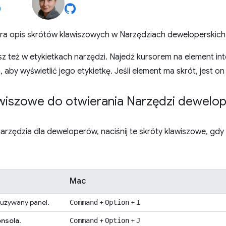
era opis skrótów klawiszowych w Narzędziach deweloperskic
sz też w etykietkach narzędzi. Najedź kursorem na element int
 aby wyświetlić jego etykietkę. Jeśli element ma skrót, jest o
awiszowe do otwierania Narzędzi dewelop
rzędzia dla deweloperów, naciśnij te skróty klawiszowe, gdy 
Mac
 używany panel.
+
+
Command
Option
I
nsola
.
+
+
Command
Option
J