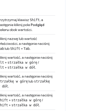
rzytrzymaj klawisz
, a
Shift
astępnie kliknij pole
Podgląd
oloru
obok wartości.
liknij nazwę lub wartość
łaściwości, a następnie naciśnij
lub
+
.
ab
Shift
Tab
liknij wartość, a następnie naciśnij
+
/
lt
strzałka w górę
+
.
lt
strzałka w dół
liknij wartość, a następnie naciśnij
lub
trzałkę w górę
strzałkę
.
 dół
liknij wartość, a następnie naciśnij
+
/
hift
strzałka w górę
+
.
hift
strzałka w dół