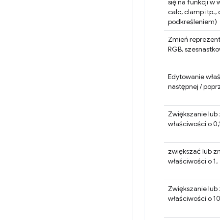
się na funkcji w 
calc, clamp itp
podkreśleniem)
Zmień reprezenta
RGB, szesnastkow
Edytowanie właś
następnej / popr
Zwiększanie lub
właściwości o 0,
zwiększać lub z
właściwości o 1,
Zwiększanie lub
właściwości o 1