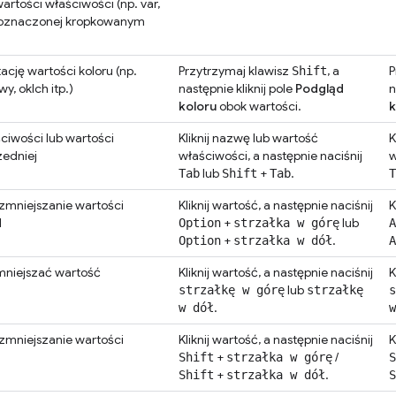
wartości właściwości (np. var,
., oznaczonej kropkowanym
cję wartości koloru (np.
Przytrzymaj klawisz
, a
P
Shift
y, oklch itp.)
następnie kliknij pole
Podgląd
n
koloru
obok wartości.
k
ciwości lub wartości
Kliknij nazwę lub wartość
K
zedniej
właściwości, a następnie naciśnij
w
lub
+
.
Tab
Shift
Tab
T
 zmniejszanie wartości
Kliknij wartość, a następnie naciśnij
K
1
+
lub
Option
strzałka w górę
A
+
.
Option
strzałka w dół
A
mniejszać wartość
Kliknij wartość, a następnie naciśnij
K
lub
strzałkę w górę
strzałkę
s
.
w dół
w
 zmniejszanie wartości
Kliknij wartość, a następnie naciśnij
K
0
+
/
Shift
strzałka w górę
S
+
.
Shift
strzałka w dół
S