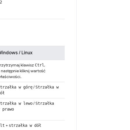
2
indows / Linux
rzytrzymaj klawisz
,
Ctrl
 następnie kliknij wartość
łaściwości.
/
trzałka w górę
Strzałka w
ół
/
trzałka w lewo
Strzałka
 prawo
+
lt
strzałka w dół