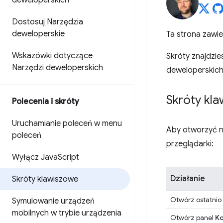
deweloperskich
Dostosuj Narzędzia
deweloperskie
Ta strona zawi
Wskazówki dotyczące
Skróty znajdzie
Narzędzi deweloperskich
deweloperskich,
Skróty kl
Polecenia i skróty
Uruchamianie poleceń w menu
Aby otworzyć na
poleceń
przeglądarki:
Wyłącz Java
Script
Działanie
Skróty klawiszowe
Otwórz ostatnio
Symulowanie urządzeń
mobilnych w trybie urządzenia
Otwórz panel
Ko