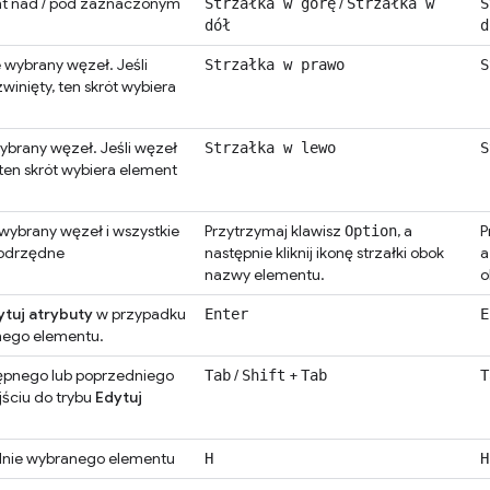
t nad / pod zaznaczonym
/
Strzałka w górę
Strzałka w
S
dół
d
 wybrany węzeł. Jeśli
Strzałka w prawo
S
zwinięty, ten skrót wybiera
ybrany węzeł. Jeśli węzeł
Strzałka w lewo
S
, ten skrót wybiera element
wybrany węzeł i wszystkie
Przytrzymaj klawisz
, a
P
Option
podrzędne
następnie kliknij ikonę strzałki obok
a
nazwy elementu.
o
ytuj atrybuty
w przypadku
Enter
E
nego elementu.
ępnego lub poprzedniego
/
+
Tab
Shift
Tab
T
jściu do trybu
Edytuj
lnie wybranego elementu
H
H