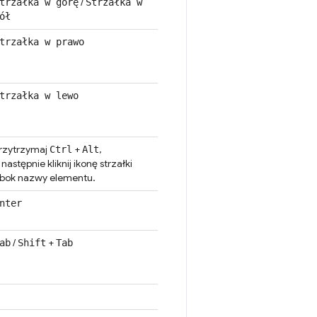
/
trzałka w górę
Strzałka w
ół
trzałka w prawo
trzałka w lewo
rzytrzymaj
+
,
Ctrl
Alt
 następnie kliknij ikonę strzałki
bok nazwy elementu.
nter
/
+
ab
Shift
Tab