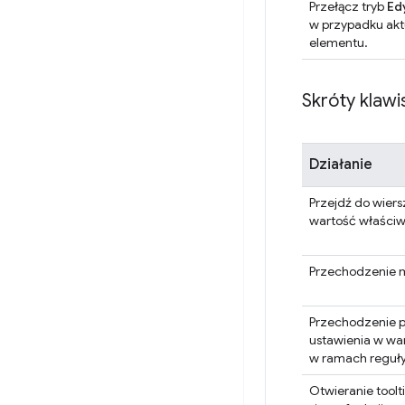
Przełącz tryb
Ed
w przypadku akt
elementu.
Skróty klawi
Działanie
Przejdź do wier
wartość właściw
Przechodzenie 
Przechodzenie pr
ustawienia w wa
w ramach reguł
Otwieranie toolt