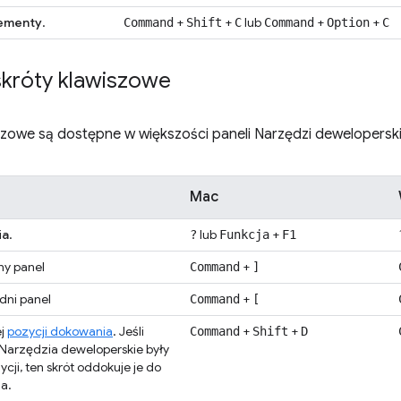
ementy
.
+
+
lub
+
+
Command
Shift
C
Command
Option
C
skróty klawiszowe
szowe są dostępne w większości paneli Narzędzi dewelopersk
Mac
ia
.
lub
+
?
Funkcja
F1
ny panel
+
Command
]
dni panel
+
Command
[
ej
pozycji dokowania
. Jeśli
+
+
Command
Shift
D
 Narzędzia deweloperskie były
cji, ten skrót oddokuje je do
a.