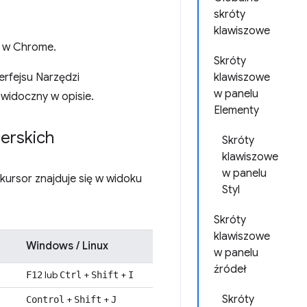
skróty
klawiszowe
h w Chrome.
Skróty
erfejsu Narzędzi
klawiszowe
w panelu
n widoczny w opisie.
Elementy
erskich
Skróty
klawiszowe
w panelu
kursor znajduje się w widoku
Styl
Skróty
klawiszowe
Windows / Linux
w panelu
źródeł
lub
+
+
F12
Ctrl
Shift
I
Skróty
+
+
Control
Shift
J