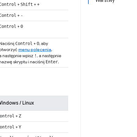
Warstwy
+
+
Control
Shift
+
+
Control
-
+
Control
0
Naciśnij
+
, aby
Control
O
otworzyć
menu polecenia
,
a następnie wpisz
. a następnie
!
nazwę skryptu i naciśnij
.
Enter
indows / Linux
+
ontrol
Z
+
ontrol
Y