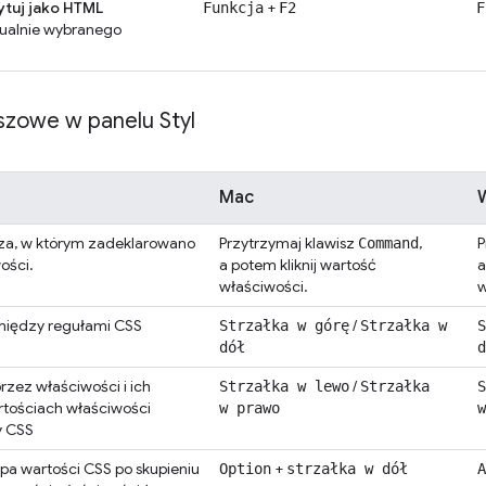
ytuj jako HTML
+
Funkcja
F2
F
ualnie wybranego
szowe w panelu Styl
Mac
W
sza, w którym zadeklarowano
Przytrzymaj klawisz
,
P
Command
ości.
a potem kliknij wartość
a
właściwości.
w
między regułami CSS
/
Strzałka w górę
Strzałka w
S
dół
d
zez właściwości i ich
/
Strzałka w lewo
Strzałka
S
rtościach właściwości
w prawo
w
y CSS
ipa wartości CSS po skupieniu
+
Option
strzałka w dół
A