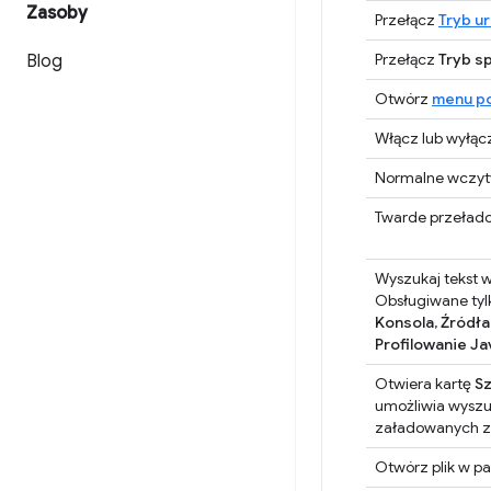
Zasoby
Przełącz
Tryb u
Przełącz
Tryb s
Blog
Otwórz
menu p
Włącz lub wyłąc
Normalne wczyt
Twarde przeład
Wyszukaj tekst 
Obsługiwane tyl
Konsola
,
Źródła
Profilowanie Ja
Otwiera kartę
Sz
umożliwia wyszu
załadowanych z
Otwórz plik w p