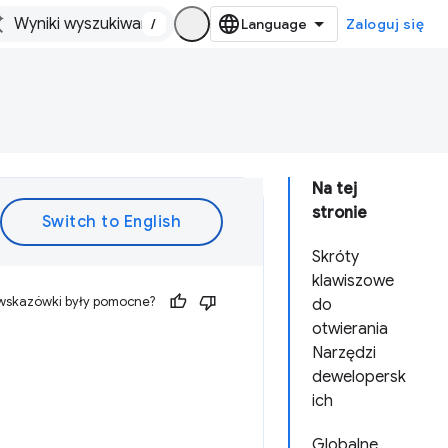
/
Zaloguj się
Na tej
stronie
Skróty
klawiszowe
 wskazówki były pomocne?
do
otwierania
Narzędzi
dewelopersk
ich
Globalne