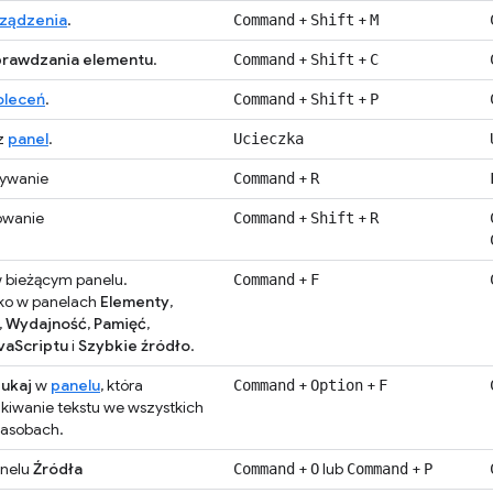
rządzenia
.
+
+
Command
Shift
M
prawdzania elementu
.
+
+
Command
Shift
C
oleceń
.
+
+
Command
Shift
P
z
panel
.
Ucieczka
ywanie
+
Command
R
owanie
+
+
Command
Shift
R
w bieżącym panelu.
+
Command
F
ko w panelach
Elementy
,
,
Wydajność
,
Pamięć
,
vaScriptu
i
Szybkie źródło
.
ukaj
w
panelu
, która
+
+
Command
Option
F
kiwanie tekstu we wszystkich
asobach.
anelu
Źródła
+
lub
+
Command
O
Command
P