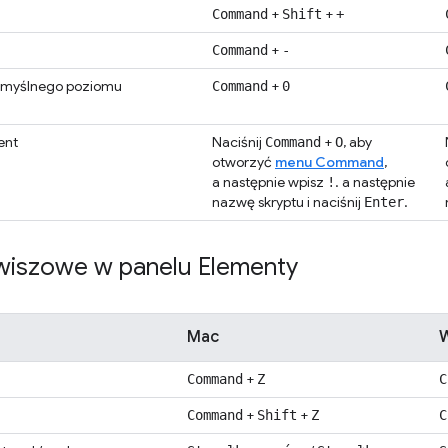
+
+
Command
Shift
+
+
Command
-
omyślnego poziomu
+
Command
0
ent
Naciśnij
+
, aby
Command
O
otworzyć
menu Command
,
a następnie wpisz
. a następnie
!
nazwę skryptu i naciśnij
.
Enter
awiszowe w panelu Elementy
Mac
W
+
Command
Z
C
+
+
Command
Shift
Z
C