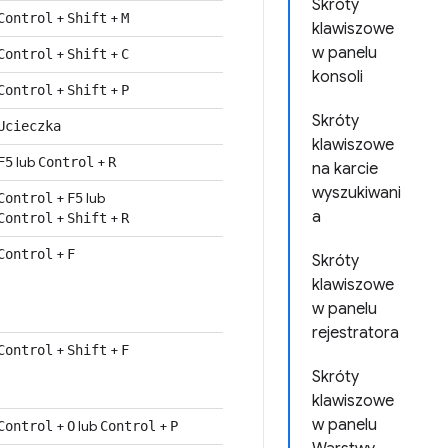
Skróty
+
+
Control
Shift
M
klawiszowe
w panelu
+
+
Control
Shift
C
konsoli
+
+
Control
Shift
P
Skróty
Ucieczka
klawiszowe
lub
+
F5
Control
R
na karcie
wyszukiwani
+
lub
Control
F5
a
+
+
Control
Shift
R
+
Control
F
Skróty
klawiszowe
w panelu
rejestratora
+
+
Control
Shift
F
Skróty
klawiszowe
w panelu
+
lub
+
Control
O
Control
P