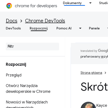
Dokumenty
Stud
Docs
Chrome DevTools
DevTools
Rozpocznij
Pomoc AI
Panele
preferowany języ
Rozpocznij
Strona główna
Przegląd
Skró
Otwórz Narzędzia
deweloperskie w Chrome
Nowości w Narzędziach
Kayce