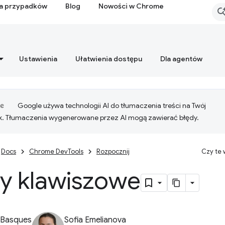
ia przypadków
Blog
Nowości w Chrome
Ustawienia
Ułatwienia dostępu
Dla agentów
Google używa technologii AI do tłumaczenia treści na Twój
k. Tłumaczenia wygenerowane przez AI mogą zawierać błędy.
Docs
Chrome DevTools
Rozpocznij
Czy te
ty klawiszowe
 Basques
Sofia Emelianova