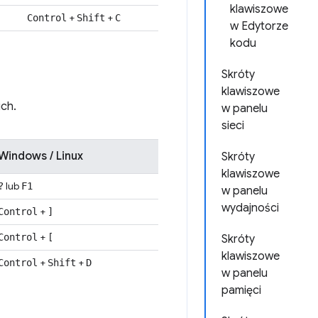
klawiszowe
+
+
Control
Shift
C
w Edytorze
kodu
Skróty
klawiszowe
ich.
w panelu
sieci
Windows / Linux
Skróty
klawiszowe
lub
?
F1
w panelu
wydajności
+
Control
]
+
Control
[
Skróty
klawiszowe
+
+
Control
Shift
D
w panelu
pamięci