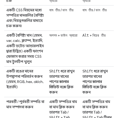
চক্র
অ্যারো
অ্যারো
একটি CSS নিয়মের মধ্যে
/
/
বাম তীর
ডান তীর
বাম তীর
ডান তীর
সম্পত্তির মানগুলির বৈশিষ্ট্য
এবং নিয়ন্ত্রণগুলির মাধ্যমে
চক্র করুন৷
একটি বৈশিষ্ট্য মান (যেমন,
+
+
অপশন
ডাউন অ্যারো
Alt
নিচের তীর
var, calc, ক্ল্যাম্প, ইত্যাদি,
একটি ডটেড আন্ডারলাইন
দ্বারা চিহ্নিত) একটি ফাংশন
ফোকাস করার সময় CSS
মান টুলটিপ খুলুন
একটি রঙের মানের
ধরে রাখুন
ধরে রাখুন
Shift
Shift
উপস্থাপনা পরিবর্তন করুন
তারপর মানের
তারপর মানের
(যেমন, RGB, hex, oklch,
পাশের
কালার
পাশের
কালার
ইত্যাদি)
প্রিভিউ
বক্সে ক্লিক
প্রিভিউ
বক্সে ক্লিক
করুন
করুন
পরবর্তী / পূর্ববর্তী সম্পত্তি বা
একটি সম্পত্তির নাম
একটি সম্পত্তির নাম
মান সম্পাদনা করুন
বা মান ক্লিক করুন
বা মান ক্লিক করুন
তারপর
/
তারপর
/
Tab
Tab
+
+
টিপুন
Shift
Tab
Shift
Tab