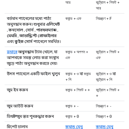
+
+
আর
কন্ট্রোল
শিফট
আর
বর্তমান প্যানেলের মধ্যে পাঠ্য
+
+
কমান্ড
এফ
নিয়ন্ত্রণ
F
অনুসন্ধান করুন। শুধুমাত্র
এলিমেন্ট
,
কনসোল
,
সোর্স
,
পারফরম্যান্স
,
মেমরি
,
জাভাস্ক্রিপ্ট প্রোফাইলার
এবং
কুইক সোর্স
প্যানেলে সমর্থিত।
ড্রয়ারে
অনুসন্ধান
ট্যাব খোলে, যা
+
+
+
+
কমান্ড
অপশন
কন্ট্রোল
শিফট
আপনাকে সমস্ত লোড করা সংস্থান
এফ
এফ
জুড়ে পাঠ্য অনুসন্ধান করতে দেয়৷
উৎস
প্যানেলে একটি ফাইল খুলুন
+
বা
+
বা
কমান্ড
ও
কমান্ড
কন্ট্রোল
ও
+
+
পি
কন্ট্রোল
পি
জুম ইন করুন
+
+
+
+
কমান্ড
শিফট
+
কন্ট্রোল
শিফট
+
জুম আউট করুন
+
+
কমান্ড
-
নিয়ন্ত্রণ
-
ডিফল্ট জুম স্তর পুনরুদ্ধার করুন
+
+
কমান্ড
0
নিয়ন্ত্রণ
0
স্নিপেট চালান
কমান্ড মেনু
কমান্ড মেনু