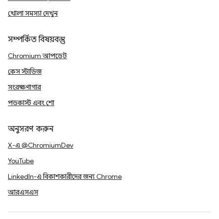
খোলা সমস্যা দেখুন
সম্পর্কিত বিষয়বস্তু
Chromium আপডেট
কেস স্টাডিজ
সংরক্ষণাগার
পডকাস্ট এবং শো
অনুসরণ করুন
X-এ @ChromiumDev
YouTube
LinkedIn-এ বিকাশকারীদের জন্য Chrome
আরএসএস