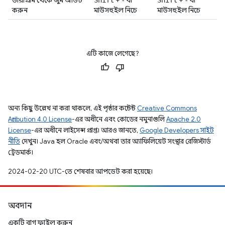
ডায়াগ্রাম থেকে জুম আউট
+
বা
+
বা
Shift
-
Shift
-
করুন
মাউসহুইল নিচে
মাউসহুইল নিচে
এটি কাজে লেগেছে?
অন্য কিছু উল্লেখ না করা থাকলে, এই পৃষ্ঠার কন্টেন্ট
Creative Commons
Attribution 4.0 License
-এর অধীনে এবং কোডের নমুনাগুলি
Apache 2.0
License
-এর অধীনে লাইসেন্স প্রাপ্ত। আরও জানতে,
Google Developers সাইট
নীতি
দেখুন। Java হল Oracle এবং/অথবা তার অ্যাফিলিয়েট সংস্থার রেজিস্টার্ড
ট্রেডমার্ক।
2024-02-20 UTC-তে শেষবার আপডেট করা হয়েছে।
অবদান
একটি বাগ ফাইল করুন