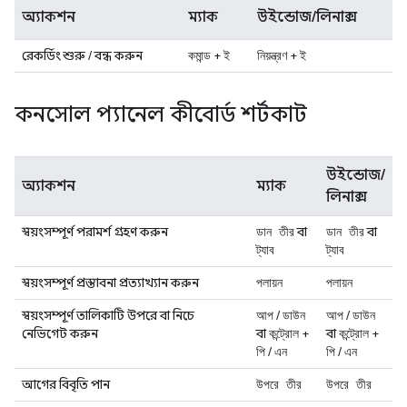
অ্যাকশন
ম্যাক
উইন্ডোজ/লিনাক্স
রেকর্ডিং শুরু / বন্ধ করুন
+
+
কমান্ড
ই
নিয়ন্ত্রণ
ই
কনসোল প্যানেল কীবোর্ড শর্টকাট
উইন্ডোজ/
অ্যাকশন
ম্যাক
লিনাক্স
স্বয়ংসম্পূর্ণ পরামর্শ গ্রহণ করুন
বা
বা
ডান তীর
ডান তীর
ট্যাব
ট্যাব
স্বয়ংসম্পূর্ণ প্রস্তাবনা প্রত্যাখ্যান করুন
পলায়ন
পলায়ন
স্বয়ংসম্পূর্ণ তালিকাটি উপরে বা নিচে
/
/
আপ
ডাউন
আপ
ডাউন
নেভিগেট করুন
বা
+
বা
+
কন্ট্রোল
কন্ট্রোল
/
/
পি
এন
পি
এন
আগের বিবৃতি পান
উপরে তীর
উপরে তীর