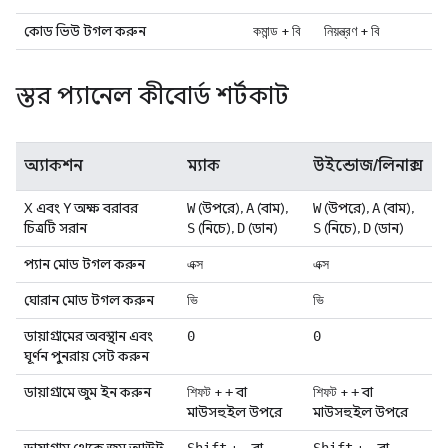
কোড ভিউ টগল করুন
+
+
কমান্ড
বি
নিয়ন্ত্রণ
বি
স্তর প্যানেল কীবোর্ড শর্টকাট
অ্যাকশন
ম্যাক
উইন্ডোজ/লিনাক্স
X এবং Y অক্ষ বরাবর
(উপরে),
(বাম),
(উপরে),
(বাম),
W
A
W
A
চিত্রটি সরান
(নিচে),
(ডান)
(নিচে),
(ডান)
S
D
S
D
প্যান মোড টগল করুন
এক্স
এক্স
ঘোরান মোড টগল করুন
ভি
ভি
ডায়াগ্রামের অবস্থান এবং
0
0
ঘূর্ণন পুনরায় সেট করুন
ডায়াগ্রামে জুম ইন করুন
+
বা
+
বা
শিফট
+
শিফট
+
মাউসহুইল উপরে
মাউসহুইল উপরে