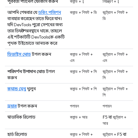
পূর্ববর্তী প্যানেল ফোকাস করুন
+
+
কমান্ড
[
নিয়ন্ত্রণ
[
আপনি শেষবার যে
ডকিং পজিশন
+
+
+
+
কমান্ড
শিফট
ডি
কন্ট্রোল
শিফট
ব্যবহার করেছেন তাতে ফিরে যান।
ডি
যদি DevTools পুরো সেশনের জন্য
তার ডিফল্ট অবস্থানে থাকে, তাহলে
এই শর্টকাটটি DevToolsকে একটি
পৃথক উইন্ডোতে আনডক করে
ডিভাইস মোড
টগল করুন
+
+
+
+
কমান্ড
শিফট
কন্ট্রোল
শিফট
এম
এম
পরিদর্শন উপাদান মোড
টগল
+
+
+
+
কমান্ড
শিফট
সি
কন্ট্রোল
শিফট
করুন
সি
কমান্ড মেনু
খুলুন
+
+
+
+
কমান্ড
শিফট
পি
কন্ট্রোল
শিফট
পি
ড্রয়ার
টগল করুন
পলায়ন
পলায়ন
স্বাভাবিক রিলোড
+
বা
+
কমান্ড
আর
F5
কন্ট্রোল
আর
হার্ড রিলোড
+
+
+
বা
কমান্ড
শিফট
কন্ট্রোল
F5