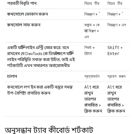
পরবর্তী বিবৃতি পান
নিচের তীর
নিচের তীর
কনসোলে
ফোকাস করুন
+
+
নিয়ন্ত্রণ
`
নিয়ন্ত্রণ
`
কনসোল
সাফ করুন
+
+
কমান্ড
কে
নিয়ন্ত্রণ
এল
বা
+
বিকল্প
এল
একটি মাল্টি-লাইন এন্ট্রি জোর করে. মনে
+
+
শিফট
Shift
রাখবেন যে DevTools কে ডিফল্টরূপে মাল্টি-
রিটার্ন
Enter
লাইন পরিস্থিতি সনাক্ত করা উচিত, তাই এই
শর্টকাটটি এখন সাধারণত অপ্রয়োজনীয়
চালান
প্রত্যাবর্তন
প্রবেশ করুন
কনসোলে লগ ইন করা একটি বস্তুর সমস্ত
ধরে
ধরে
Alt
Alt
উপ-বৈশিষ্ট্য প্রসারিত করুন
রাখুন
রাখুন
তারপর
তারপর
প্রসারিত
>
প্রসারিত
>
ক্লিক করুন
ক্লিক করুন
অনুসন্ধান ট্যাব কীবোর্ড শর্টকাট