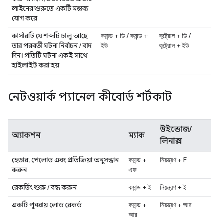
লাইনের শুরুতে একটি মন্তব্য
যোগ করে
কার্সারটি যে শব্দটি চালু আছে
+
/
+
+
/
কমান্ড
ডি
কমান্ড
কন্ট্রোল
ডি
তার পরবর্তী ঘটনা নির্বাচন / বাদ
+
ইউ
কন্ট্রোল
ইউ
দিন। প্রতিটি ঘটনা একই সাথে
হাইলাইট করা হয়
নেটওয়ার্ক প্যানেল কীবোর্ড শর্টকাট
উইন্ডোজ/
অ্যাকশন
ম্যাক
লিনাক্স
হেডার, পেলোড এবং প্রতিক্রিয়া অনুসন্ধান
+
+
কমান্ড
নিয়ন্ত্রণ
F
করুন
এফ
রেকর্ডিং শুরু / বন্ধ করুন
+
+
কমান্ড
ই
নিয়ন্ত্রণ
ই
একটি পুনরায় লোড রেকর্ড
+
+
কমান্ড
নিয়ন্ত্রণ
আর
আর