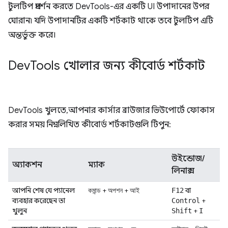
টুলটিপ প্রদর্শন করতে DevTools-এর একটি UI উপাদানের উপর
ঘোরান৷ যদি উপাদানটির একটি শর্টকাট থাকে তবে টুলটিপ এটি
অন্তর্ভুক্ত করে।
Dev
Tools খোলার জন্য কীবোর্ড শর্টকাট
DevTools খুলতে, আপনার কার্সার ব্রাউজার ভিউপোর্টে ফোকাস
করার সময় নিম্নলিখিত কীবোর্ড শর্টকাটগুলি টিপুন:
উইন্ডোজ/
অ্যাকশন
ম্যাক
লিনাক্স
আপনি শেষ যে প্যানেল
+
+
বা
কমান্ড
অপশন
আই
F12
ব্যবহার করেছেন তা
+
Control
খুলুন
+
Shift
I