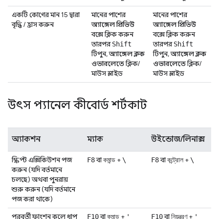
একটি কোণের মান 15 দ্বারা
মানের পাশের
মানের পাশের
বৃদ্ধি / হ্রাস করুন
অ্যাঙ্গেল প্রিভিউ
অ্যাঙ্গেল প্রিভিউ
বক্সে ক্লিক করুন
বক্সে ক্লিক করুন
তারপর
তারপর
Shift
Shift
টিপুন,
অ্যাঙ্গেল ক্লক
টিপুন,
অ্যাঙ্গেল ক্লক
ওভারলেতে
ক্লিক/
ওভারলেতে
ক্লিক/
মাউস স্লাইড
মাউস স্লাইড
উৎস প্যানেল কীবোর্ড শর্টকাট
অ্যাকশন
ম্যাক
উইন্ডোজ/লিনাক্স
স্ক্রিপ্ট এক্সিকিউশন পজ
বা
+
বা
+
F8
কমান্ড
\
F8
কন্ট্রোল
\
করুন (যদি বর্তমানে
চলছে) অথবা পুনরায়
শুরু করুন (যদি বর্তমানে
পজ করা থাকে)
পরবর্তী ফাংশন কলে ধাপ
বা
+
বা
+
F10
কমান্ড
'
F10
নিয়ন্ত্রণ
'