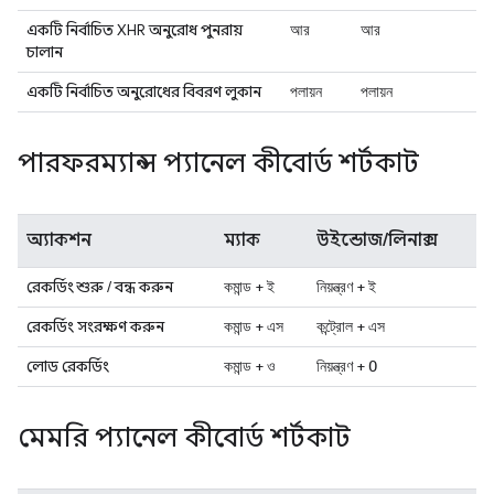
একটি নির্বাচিত XHR অনুরোধ পুনরায়
আর
আর
চালান
একটি নির্বাচিত অনুরোধের বিবরণ লুকান
পলায়ন
পলায়ন
পারফরম্যান্স প্যানেল কীবোর্ড শর্টকাট
অ্যাকশন
ম্যাক
উইন্ডোজ/লিনাক্স
রেকর্ডিং শুরু / বন্ধ করুন
+
+
কমান্ড
ই
নিয়ন্ত্রণ
ই
রেকর্ডিং সংরক্ষণ করুন
+
+
কমান্ড
এস
কন্ট্রোল
এস
লোড রেকর্ডিং
+
+
কমান্ড
ও
নিয়ন্ত্রণ
O
মেমরি প্যানেল কীবোর্ড শর্টকাট