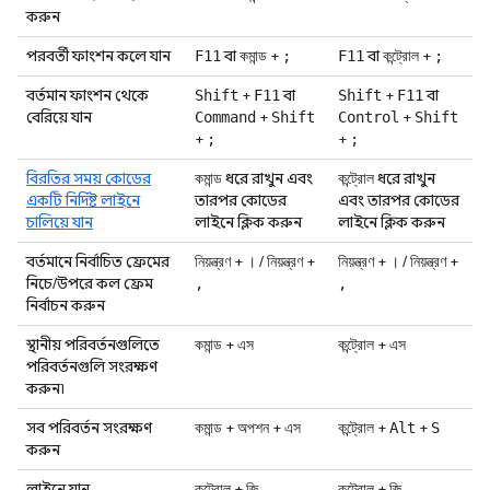
করুন
পরবর্তী ফাংশন কলে যান
বা
+
বা
+
F11
কমান্ড
;
F11
কন্ট্রোল
;
বর্তমান ফাংশন থেকে
+
বা
+
বা
Shift
F11
Shift
F11
বেরিয়ে যান
+
+
Command
Shift
Control
Shift
+
+
;
;
বিরতির সময় কোডের
ধরে রাখুন এবং
ধরে রাখুন
কমান্ড
কন্ট্রোল
একটি নির্দিষ্ট লাইনে
তারপর কোডের
এবং তারপর কোডের
চালিয়ে যান
লাইনে ক্লিক করুন
লাইনে ক্লিক করুন
বর্তমানে নির্বাচিত ফ্রেমের
+
/
+
+
/
+
নিয়ন্ত্রণ
।
নিয়ন্ত্রণ
নিয়ন্ত্রণ
।
নিয়ন্ত্রণ
নিচে/উপরে কল ফ্রেম
,
,
নির্বাচন করুন
স্থানীয় পরিবর্তনগুলিতে
+
+
কমান্ড
এস
কন্ট্রোল
এস
পরিবর্তনগুলি সংরক্ষণ
করুন৷
সব পরিবর্তন সংরক্ষণ
+
+
+
+
কমান্ড
অপশন
এস
কন্ট্রোল
Alt
S
করুন
লাইনে যান
+
+
কন্ট্রোল
জি
কন্ট্রোল
জি