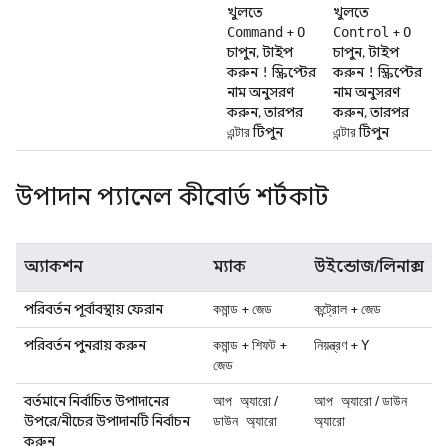
খুলতে
খুলতে
+
+
Command
O
Control
O
চাপুন, টাইপ
চাপুন, টাইপ
করুন
স্ক্রিপ্টের
করুন
স্ক্রিপ্টের
!
!
নাম অনুসরণ
নাম অনুসরণ
করুন, তারপর
করুন, তারপর
টিপুন
টিপুন
এন্টার
এন্টার
উপাদান প্যানেল কীবোর্ড শর্টকাট
অ্যাকশন
ম্যাক
উইন্ডোজ/লিনাক্স
পরিবর্তন পূর্বাবস্থায় ফেরান
+
+
কমান্ড
জেড
কন্ট্রোল
জেড
পরিবর্তন পুনরায় করুন
+
+
+
কমান্ড
শিফট
নিয়ন্ত্রণ
Y
জেড
বর্তমানে নির্বাচিত উপাদানের
/
/
আপ অ্যারো
আপ অ্যারো
ডাউন
উপরে/নীচের উপাদানটি নির্বাচন
ডাউন অ্যারো
অ্যারো
করুন