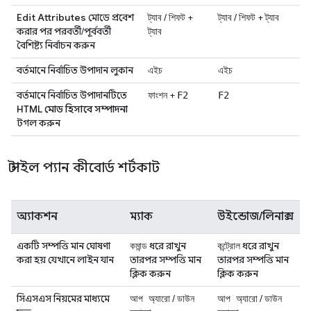
Edit Attributes
মোডে প্রবেশ
/
+
/
+
ট্যাব
শিফট
ট্যাব
শিফট
ট্যাব
করার পর পরবর্তী/পূর্ববর্তী
ট্যাব
বৈশিষ্ট্য নির্বাচন করুন
বর্তমানে নির্বাচিত উপাদান লুকান
এইচ
এইচ
বর্তমানে নির্বাচিত উপাদানটিতে
+
ফাংশন
F2
F2
HTML মোড হিসাবে সম্পাদনা
টগল করুন
স্টাইল প্যান কীবোর্ড শর্টকাট
অ্যাকশন
ম্যাক
উইন্ডোজ/লিনাক্স
একটি সম্পত্তি মান ঘোষণা
ধরে রাখুন
ধরে রাখুন
কমান্ড
কন্ট্রোল
করা হয় যেখানে লাইন যান
তারপর সম্পত্তি মান
তারপর সম্পত্তি মান
ক্লিক করুন
ক্লিক করুন
সিএসএস নিয়মের মাধ্যমে
/
/
আপ অ্যারো
ডাউন
আপ অ্যারো
ডাউন