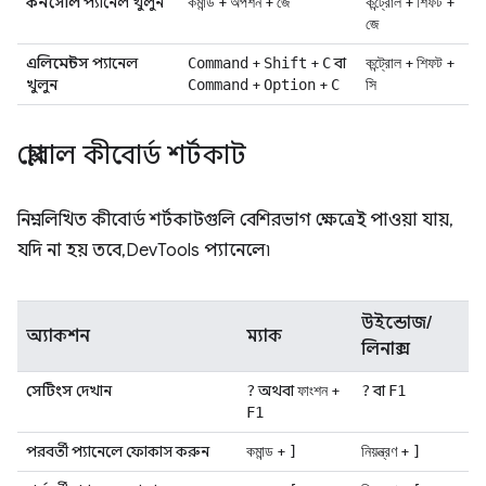
কনসোল
প্যানেল খুলুন
+
+
+
+
কমান্ড
অপশন
জে
কন্ট্রোল
শিফট
জে
এলিমেন্টস
প্যানেল
+
+
বা
+
+
Command
Shift
C
কন্ট্রোল
শিফট
খুলুন
+
+
Command
Option
C
সি
গ্লোবাল কীবোর্ড শর্টকাট
নিম্নলিখিত কীবোর্ড শর্টকাটগুলি বেশিরভাগ ক্ষেত্রেই পাওয়া যায়,
যদি না হয় তবে, DevTools প্যানেলে৷
উইন্ডোজ/
অ্যাকশন
ম্যাক
লিনাক্স
সেটিংস
দেখান
অথবা
+
বা
?
ফাংশন
?
F1
F1
পরবর্তী প্যানেলে ফোকাস করুন
+
+
কমান্ড
]
নিয়ন্ত্রণ
]