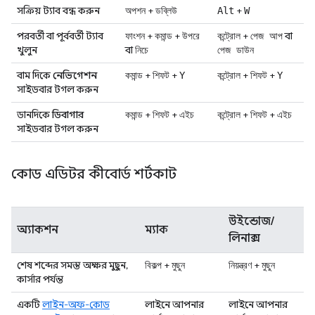
সক্রিয় ট্যাব বন্ধ করুন
+
+
অপশন
ডব্লিউ
Alt
W
পরবর্তী বা পূর্ববর্তী ট্যাব
+
+
+
বা
ফাংশন
কমান্ড
উপরে
কন্ট্রোল
পেজ আপ
খুলুন
বা
নিচে
পেজ ডাউন
বাম দিকে
নেভিগেশন
+
+
+
+
কমান্ড
শিফট
Y
কন্ট্রোল
শিফট
Y
সাইডবার টগল করুন
ডানদিকে
ডিবাগার
+
+
+
+
কমান্ড
শিফট
এইচ
কন্ট্রোল
শিফট
এইচ
সাইডবার টগল করুন
কোড এডিটর কীবোর্ড শর্টকাট
উইন্ডোজ/
অ্যাকশন
ম্যাক
লিনাক্স
শেষ শব্দের সমস্ত অক্ষর মুছুন,
+
+
বিকল্প
মুছুন
নিয়ন্ত্রণ
মুছুন
কার্সার পর্যন্ত
একটি
লাইন-অফ-কোড
লাইনে আপনার
লাইনে আপনার