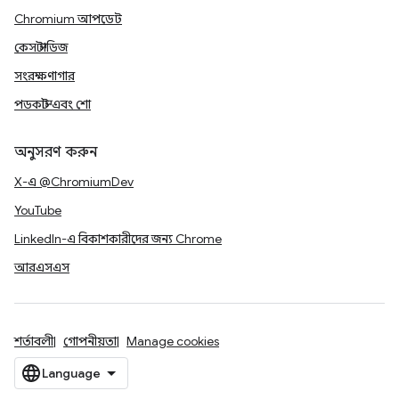
Chromium আপডেট
কেস স্টাডিজ
সংরক্ষণাগার
পডকাস্ট এবং শো
অনুসরণ করুন
X-এ @ChromiumDev
YouTube
LinkedIn-এ বিকাশকারীদের জন্য Chrome
আরএসএস
শর্তাবলী
গোপনীয়তা
Manage cookies