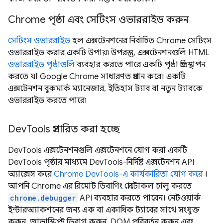
Chrome পৃষ্ঠা এবং সেটিংস ওভাররাইড করুন
সেটিংস ওভাররাইড
হল এক্সটেনশনের নির্বাচিত Chrome সেটিংস
ওভাররাইড করার একটি উপায়৷ উপরন্তু, এক্সটেনশনগুলি HTML
ওভাররাইড পৃষ্ঠাগুলি
ব্যবহার করতে পারে একটি পৃষ্ঠা প্রতিস্থাপন
করতে যা Google Chrome সাধারণত প্রদান করে। একটি
এক্সটেনশন বুকমার্ক ম্যানেজার, ইতিহাস ট্যাব বা নতুন ট্যাবকে
ওভাররাইড করতে পারে৷
DevTools প্রসারিত করা হচ্ছে
DevTools এক্সটেনশনগুলি এক্সটেনশনে যোগ করা একটি
DevTools পৃষ্ঠার মাধ্যমে DevTools-নির্দিষ্ট এক্সটেনশন API
অ্যাক্সেস করে
Chrome DevTools-এ কার্যকারিতা যোগ করে
।
আপনি Chrome এর রিমোট ডিবাগিং প্রোটোকল চালু করতে
chrome.debugger
API ব্যবহার করতে পারেন। নেটওয়ার্ক
ইন্টারঅ্যাকশনের জন্য এক বা একাধিক ট্যাবের সাথে সংযুক্ত
করুন, জাভাস্ক্রিপ্ট ডিবাগ করুন, DOM পরিবর্তন করুন এবং