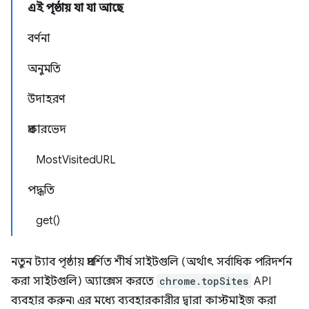
এই পৃষ্ঠায় যা যা আছে
বর্ণনা
অনুমতি
উদাহরণ
প্রকারভেদ
MostVisitedURL
পদ্ধতি
get()
নতুন ট্যাব পৃষ্ঠায় প্রদর্শিত শীর্ষ সাইটগুলি (অর্থাৎ সর্বাধিক পরিদর্শন
করা সাইটগুলি) অ্যাক্সেস করতে
chrome.topSites
API
ব্যবহার করুন৷ এর মধ্যে ব্যবহারকারীর দ্বারা কাস্টমাইজ করা