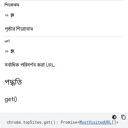
শিরোনাম
স্ট্রিং
পৃষ্ঠার শিরোনাম
url
স্ট্রিং
সর্বাধিক পরিদর্শন করা URL.
পদ্ধতি
get(
)
chrome
.
topSites
.
get
()
:
Promise<
MostVisitedURL
[]
>