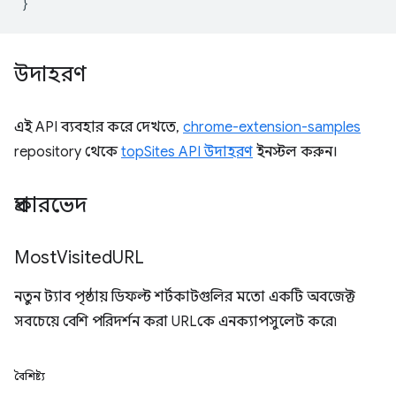
}
উদাহরণ
এই API ব্যবহার করে দেখতে,
chrome-extension-samples
repository থেকে
topSites API উদাহরণ
ইনস্টল করুন।
প্রকারভেদ
Most
Visited
URL
নতুন ট্যাব পৃষ্ঠায় ডিফল্ট শর্টকাটগুলির মতো একটি অবজেক্ট
সবচেয়ে বেশি পরিদর্শন করা URLকে এনক্যাপসুলেট করে৷
বৈশিষ্ট্য