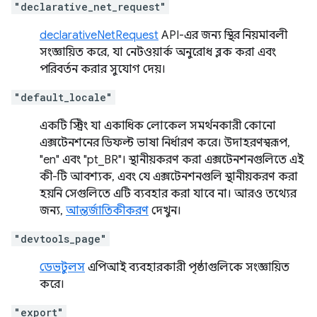
"declarative_net_request"
declarativeNetRequest
API-এর জন্য স্থির নিয়মাবলী
সংজ্ঞায়িত করে, যা নেটওয়ার্ক অনুরোধ ব্লক করা এবং
পরিবর্তন করার সুযোগ দেয়।
"default_locale"
একটি স্ট্রিং যা একাধিক লোকেল সমর্থনকারী কোনো
এক্সটেনশনের ডিফল্ট ভাষা নির্ধারণ করে। উদাহরণস্বরূপ,
"en" এবং "pt_BR"। স্থানীয়করণ করা এক্সটেনশনগুলিতে এই
কী-টি আবশ্যক, এবং যে এক্সটেনশনগুলি স্থানীয়করণ করা
হয়নি সেগুলিতে এটি ব্যবহার করা যাবে না। আরও তথ্যের
জন্য,
আন্তর্জাতিকীকরণ
দেখুন।
"devtools_page"
ডেভটুলস
এপিআই ব্যবহারকারী পৃষ্ঠাগুলিকে সংজ্ঞায়িত
করে।
"export"