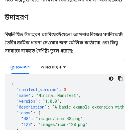
এতে অন্তর্ভুক্ত হতে পারে এমন বৈশিষ্ট্যগুলো ব্যাখ্যা করা হয়েছে।
উদাহরণ
নিম্নলিখিত উদাহরণ ম্যানিফেস্টগুলো আপনার নিজের ম্যানিফেস্ট
তৈরির প্রাথমিক ধারণা দেওয়ার জন্য মৌলিক কাঠামো এবং কিছু
সচরাচর ব্যবহৃত বৈশিষ্ট্য তুলে ধরেছে:
ন্যূনতম প্রকাশ
আরও দেখুন
{
"manifest_version"
:
3
,
"name"
:
"Minimal Manifest"
,
"version"
:
"1.0.0"
,
"description"
:
"A basic example extension with o
"icons"
:
{
"48"
:
"images/icon-48.png"
,
"128"
:
"images/icon-128.png"