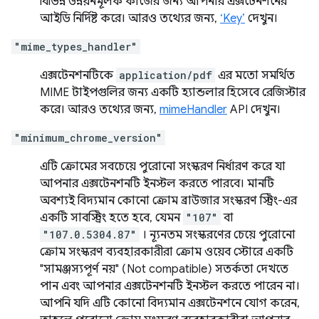
বিভিন্ন উন্নয়নমূলক কাজের জন্য আপনার এক্সটেনশনের
আইডি নির্দিষ্ট করে। আরও তথ্যের জন্য,
‘Key’
দেখুন।
"mime_types_handler"
এক্সটেনশনটিকে
application/pdf
এর মতো সমর্থিত
MIME টাইপগুলির জন্য একটি হ্যান্ডলার হিসেবে রেজিস্টার
করে। আরও তথ্যের জন্য,
mimeHandler
API দেখুন।
"minimum_chrome_version"
এটি ক্রোমের সবচেয়ে পুরোনো সংস্করণ নির্ধারণ করে যা
আপনার এক্সটেনশনটি ইনস্টল করতে পারবে। মানটি
অবশ্যই বিদ্যমান কোনো ক্রোম ব্রাউজার সংস্করণ স্ট্রিং-এর
একটি সাবস্ট্রিং হতে হবে, যেমন
"107"
বা
"107.0.5304.87"
। ন্যূনতম সংস্করণের চেয়ে পুরোনো
ক্রোম সংস্করণ ব্যবহারকারীরা ক্রোম ওয়েব স্টোরে একটি
"সামঞ্জস্যপূর্ণ নয়" (Not compatible) সতর্কতা দেখতে
পান এবং আপনার এক্সটেনশনটি ইনস্টল করতে পারেন না।
আপনি যদি এটি কোনো বিদ্যমান এক্সটেনশনে যোগ করেন,