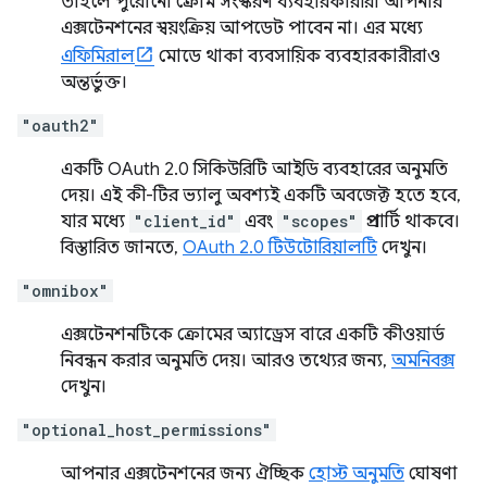
তাহলে পুরোনো ক্রোম সংস্করণ ব্যবহারকারীরা আপনার
এক্সটেনশনের স্বয়ংক্রিয় আপডেট পাবেন না। এর মধ্যে
এফিমিরাল
মোডে থাকা ব্যবসায়িক ব্যবহারকারীরাও
অন্তর্ভুক্ত।
"oauth2"
একটি OAuth 2.0 সিকিউরিটি আইডি ব্যবহারের অনুমতি
দেয়। এই কী-টির ভ্যালু অবশ্যই একটি অবজেক্ট হতে হবে,
যার মধ্যে
"client_id"
এবং
"scopes"
প্রপার্টি থাকবে।
বিস্তারিত জানতে,
OAuth 2.0 টিউটোরিয়ালটি
দেখুন।
"omnibox"
এক্সটেনশনটিকে ক্রোমের অ্যাড্রেস বারে একটি কীওয়ার্ড
নিবন্ধন করার অনুমতি দেয়। আরও তথ্যের জন্য,
অমনিবক্স
দেখুন।
"optional_host_permissions"
আপনার এক্সটেনশনের জন্য ঐচ্ছিক
হোস্ট অনুমতি
ঘোষণা