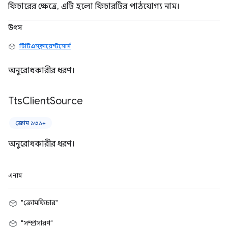
ফিচারের ক্ষেত্রে, এটি হলো ফিচারটির পাঠযোগ্য নাম।
উৎস
টিটিএসক্লায়েন্টসোর্স
অনুরোধকারীর ধরণ।
Tts
Client
Source
ক্রোম ১৩১+
অনুরোধকারীর ধরণ।
এনাম
"ক্রোমফিচার"
"সম্প্রসারণ"