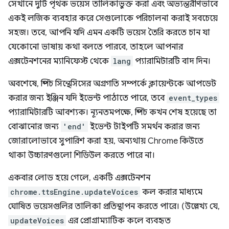
সেখানে দুটি পৃথক ভয়েস তালিকাভুক্ত করা এবং অভ্যন্তরীণভাবে
একই লজিক ব্যবহার করে সেগুলোকে পরিচালনা করাই সবচেয়ে
সহজ। তবে, আপনি যদি এমন একটি ভয়েস তৈরি করতে চান যা
যেকোনো ভাষায় কথা বলতে পারবে, তাহলে আপনার
এক্সটেনশনের ম্যানিফেস্ট থেকে
lang
প্যারামিটারটি বাদ দিন।
অবশেষে, স্পিচ সিন্থেসিসের অগ্রগতি সম্পর্কে ক্লায়েন্টকে আপডেট
করার জন্য ইঞ্জিন যদি ইভেন্ট পাঠাতে পারে, তবে
event_types
প্যারামিটারটি আবশ্যক। ন্যূনতমপক্ষে, স্পিচ কখন শেষ হয়েছে তা
বোঝানোর জন্য
'end'
ইভেন্ট টাইপটি সমর্থন করার জন্য
জোরালোভাবে সুপারিশ করা হয়, অন্যথায় Chrome কিউতে
থাকা উচ্চারণগুলো শিডিউল করতে পারে না।
একবার লোড হয়ে গেলে, একটি এক্সটেনশন
chrome.ttsEngine.updateVoices
কল করার মাধ্যমে
ঘোষিত ভয়েসগুলির তালিকা প্রতিস্থাপন করতে পারে। (উল্লেখ্য যে,
updateVoices
এর প্রোগ্রাম্যাটিক কলে ব্যবহৃত