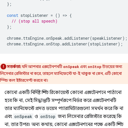
};
const
stopListener
=
()
=
>
{
// (stop all speech)
};
chrome
.
ttsEngine
.
onSpeak
.
addListener
(
speakListener
);
chrome
.
ttsEngine
.
onStop
.
addListener
(
stopListener
);
সতর্কতা:
যদি আপনার এক্সটেনশনটি
এবং
উভয়ের জন্য
onSpeak
onStop
লিসেনার রেজিস্টার না করে, তাহলে ম্যানিফেস্টে যা-ই থাকুক না কেন, এটি কোনো
স্পিচ কল ইন্টারসেপ্ট করবে না।
কোনো একটি নির্দিষ্ট স্পিচ রিকোয়েস্ট কোনো এক্সটেনশনে পাঠানো
হবে কি না, সেই সিদ্ধান্তটি সম্পূর্ণরূপে নির্ভর করে এক্সটেনশনটি
তার ম্যানিফেস্টে প্রদত্ত ভয়েস প্যারামিটারগুলো সমর্থন করে কি না
এবং
onSpeak
ও
onStop
জন্য লিসেনার রেজিস্টার করেছে কি
না, তার উপর। অন্য কথায়, কোনো এক্সটেনশনের পক্ষে একটি স্পিচ