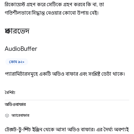
রিকোয়েস্ট গ্রহণ করে সেটিকে গ্রহণ করবে কি না, তা
গতিশীলভাবে সিদ্ধান্ত নেওয়ার কোনো উপায় নেই।
প্রকারভেদ
Audio
Buffer
ক্রোম ৯২+
প্যারামিটারসমূহে একটি অডিও বাফার এবং সংশ্লিষ্ট ডেটা থাকে।
বৈশিষ্ট্য
অডিওবাফার
অ্যারেবাফার
টেক্সট-টু-স্পিচ ইঞ্জিন থেকে আসা অডিও বাফার। এর দৈর্ঘ্য অবশ্যই