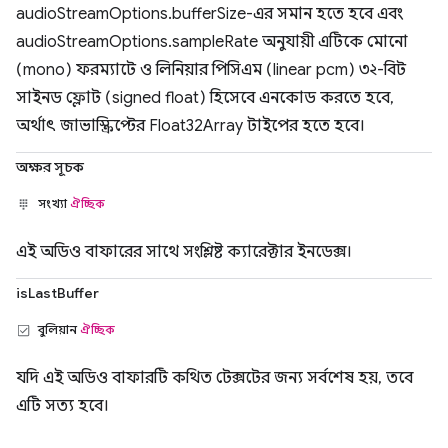
audioStreamOptions.bufferSize-এর সমান হতে হবে এবং
audioStreamOptions.sampleRate অনুযায়ী এটিকে মোনো
(mono) ফরম্যাটে ও লিনিয়ার পিসিএম (linear pcm) ৩২-বিট
সাইনড ফ্লোট (signed float) হিসেবে এনকোড করতে হবে,
অর্থাৎ জাভাস্ক্রিপ্টের Float32Array টাইপের হতে হবে।
অক্ষর সূচক
সংখ্যা
ঐচ্ছিক
এই অডিও বাফারের সাথে সংশ্লিষ্ট ক্যারেক্টার ইনডেক্স।
isLastBuffer
বুলিয়ান
ঐচ্ছিক
যদি এই অডিও বাফারটি কথিত টেক্সটের জন্য সর্বশেষ হয়, তবে
এটি সত্য হবে।