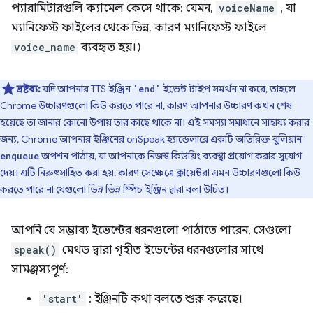
প্যারামিটারগুলি ক্যামেল কেসে থাকে: যেমন,
voiceName
, যা
ম্যানিফেস্ট ফাইলের থেকে ভিন্ন, কারণ ম্যানিফেস্ট ফাইলে
voice_name
ব্যবহৃত হয়।)
দ্রষ্টব্য:
যদি আপনার TTS ইঞ্জিন
ইভেন্ট টাইপ সমর্থন না করে, তাহলে
'end'
Chrome উচ্চারণগুলো কিউ করতে পারে না, কারণ আপনার উচ্চারণ কখন শেষ
হয়েছে তা জানার কোনো উপায় তার কাছে থাকে না। এই সমস্যা সমাধানে সাহায্য করার
জন্য, Chrome আপনার ইঞ্জিনের onSpeak হ্যান্ডেলারে একটি অতিরিক্ত বুলিয়ান '
অপশন পাঠায়, যা আপনাকে নিজস্ব কিউয়িং ব্যবস্থা প্রয়োগ করার সুযোগ
enqueue
দেয়। এটি নিরুৎসাহিত করা হয়, কারণ সেক্ষেত্রে ক্লায়েন্টরা এমন উচ্চারণগুলো কিউ
করতে পারে না যেগুলো ভিন্ন ভিন্ন স্পিচ ইঞ্জিন দ্বারা বলা উচিত।
আপনি যে সম্ভাব্য ইভেন্টের ধরনগুলো পাঠাতে পারেন, সেগুলো
speak()
মেথড দ্বারা গৃহীত ইভেন্টের ধরনগুলোর সাথে
সামঞ্জস্যপূর্ণ:
'start'
: ইঞ্জিনটি কথা বলতে শুরু করেছে।