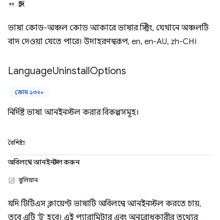
স্ট্রিং
ভাষা কোড-অঞ্চল কোড আকারে ভাষার স্ট্রিং, যেখানে অঞ্চলটি
বাদ দেওয়া যেতে পারে। উদাহরণস্বরূপ, en, en-AU, zh-CH।
Language
Uninstall
Options
ক্রোম ১৩২+
নির্দিষ্ট ভাষা আনইনস্টল করার বিকল্পসমূহ।
বৈশিষ্ট্য
অবিলম্বে আনইনস্টল করুন
বুলিয়ান
যদি টিটিএস ক্লায়েন্ট ভাষাটি অবিলম্বে আনইনস্টল করতে চায়,
তবে এটি 'ট্রু' হবে। এই প্যারামিটার এবং অনুরোধকারীর তথ্যের