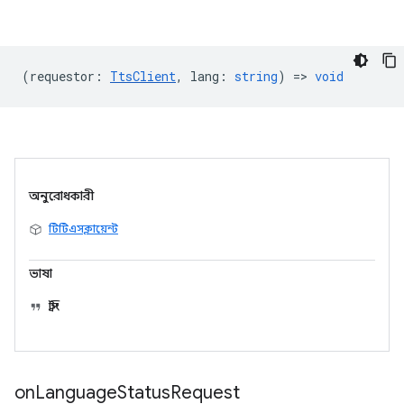
(
requestor
:
TtsClient
,
lang
:
string
) =>
void
অনুরোধকারী
টিটিএসক্লায়েন্ট
ভাষা
স্ট্রিং
on
Language
Status
Request