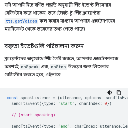
যদি আপনি নিচে বর্ণিত পদ্ধতি অনুযায়ী স্পিচ ইভেন্ট লিসেনার
রেজিস্টার করে থাকেন, তবে টেক্সট-টু-স্পিচ ক্লায়েন্টরা
tts.getVoices
কল করার মাধ্যমে আপনার এক্সটেনশনের
ম্যানিফেস্ট থেকে ভয়েসের তথ্য পেতে পারে।
বক্তৃতা ইভেন্টগুলি পরিচালনা করুন
ক্লায়েন্টদের অনুরোধে স্পিচ তৈরি করতে, আপনার এক্সটেনশনকে
অবশ্যই
onSpeak
এবং
onStop
উভয়ের জন্য লিসেনার
রেজিস্টার করতে হবে, এইভাবে:
const
speakListener
=
(
utterance
,
options
,
sendTtsEv
sendTtsEvent
({
type
:
'start'
,
charIndex
:
0
})
// (start speaking)
sendTtsEvent
({
type
:
'end'
,
charIndex
:
utterance
.
le