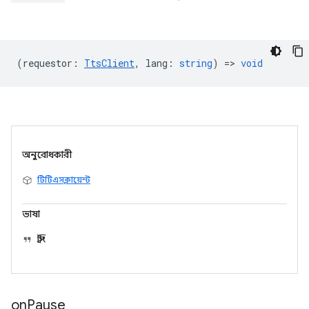
(
requestor
:
TtsClient
,
lang
:
string
) =>
void
অনুরোধকারী
টিটিএসক্লায়েন্ট
ভাষা
স্ট্রিং
on
Pause