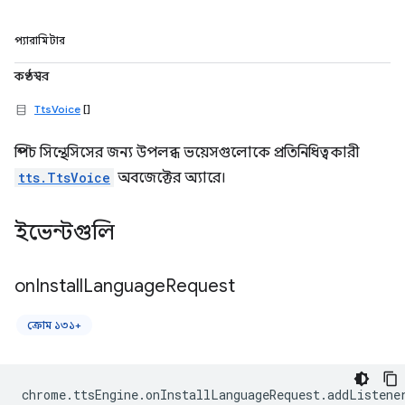
প্যারামিটার
কণ্ঠস্বর
TtsVoice
[]
স্পিচ সিন্থেসিসের জন্য উপলব্ধ ভয়েসগুলোকে প্রতিনিধিত্বকারী
tts.TtsVoice
অবজেক্টের অ্যারে।
ইভেন্টগুলি
on
Install
Language
Request
ক্রোম ১৩১+
chrome
.
ttsEngine
.
onInstallLanguageRequest
.
addListene