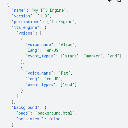
{
"name"
:
"My TTS Engine"
,
"version"
:
"1.0"
,
"permissions"
:
[
"ttsEngine"
],
"tts_engine"
:
{
"voices"
:
[
{
"voice_name"
:
"Alice"
,
"lang"
:
"en-US"
,
"event_types"
:
[
"start"
,
"marker"
,
"end"
]
},
{
"voice_name"
:
"Pat"
,
"lang"
:
"en-US"
,
"event_types"
:
[
"end"
]
}
]
},
"background"
:
{
"page"
:
"background.html"
,
"persistent"
:
false
}