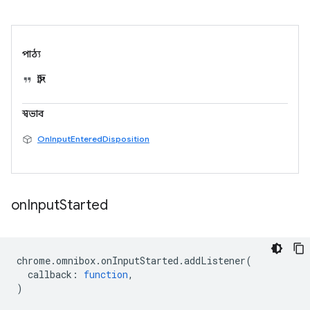
পাঠ্য
স্ট্রিং
স্বভাব
OnInputEnteredDisposition
on
Input
Started
chrome
.
omnibox
.
onInputStarted
.
addListener
(
callback
:
function
,
)