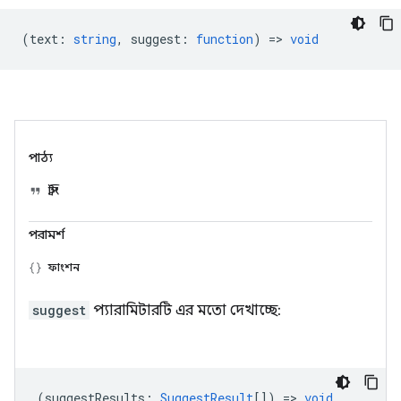
(
text
:
string
,
suggest
:
function
) =>
void
পাঠ্য
স্ট্রিং
পরামর্শ
ফাংশন
suggest
প্যারামিটারটি এর মতো দেখাচ্ছে:
(
suggestResults
:
SuggestResult
[]) =>
void