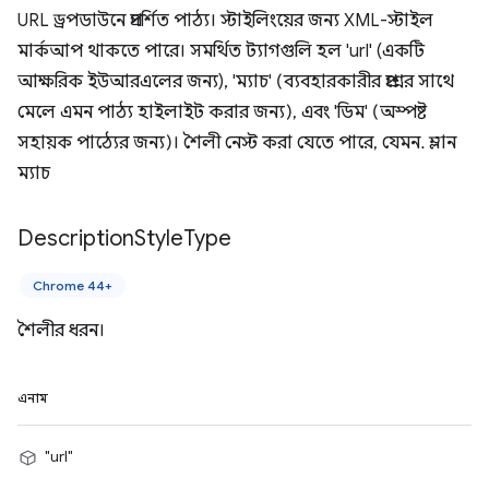
URL ড্রপডাউনে প্রদর্শিত পাঠ্য। স্টাইলিংয়ের জন্য XML-স্টাইল
মার্কআপ থাকতে পারে। সমর্থিত ট্যাগগুলি হল 'url' (একটি
আক্ষরিক ইউআরএলের জন্য), 'ম্যাচ' (ব্যবহারকারীর প্রশ্নের সাথে
মেলে এমন পাঠ্য হাইলাইট করার জন্য), এবং 'ডিম' (অস্পষ্ট
সহায়ক পাঠ্যের জন্য)। শৈলী নেস্ট করা যেতে পারে, যেমন. ম্লান
ম্যাচ
Description
Style
Type
Chrome 44+
শৈলীর ধরন।
এনাম
"url"