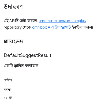
উদাহরণ
এই APIটি চেষ্টা করতে,
chrome-extension-samples
repository থেকে
omnibox API উদাহরণটি
ইনস্টল করুন৷
প্রকারভেদ
Default
Suggest
Result
একটি প্রস্তাবিত ফলাফল.
বৈশিষ্ট্য
বর্ণনা
স্ট্রিং