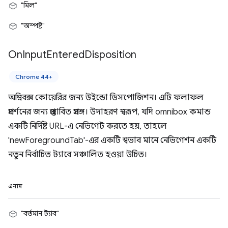
"মিল"
"অস্পষ্ট"
On
Input
Entered
Disposition
Chrome 44+
অম্নিবক্স কোয়েরির জন্য উইন্ডো ডিসপোজিশন। এটি ফলাফল
প্রদর্শনের জন্য প্রস্তাবিত প্রসঙ্গ। উদাহরণ স্বরূপ, যদি omnibox কমান্ড
একটি নির্দিষ্ট URL-এ নেভিগেট করতে হয়, তাহলে
'newForegroundTab'-এর একটি স্বভাব মানে নেভিগেশন একটি
নতুন নির্বাচিত ট্যাবে সঞ্চালিত হওয়া উচিত।
এনাম
"বর্তমান ট্যাব"