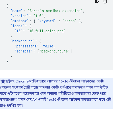
{
"name"
:
"Aaron's omnibox extension"
,
"version"
:
"1.0"
,
"omnibox"
:
{
"keyword"
:
"aaron"
},
"icons"
:
{
"16"
:
"16-full-color.png"
},
"background"
:
{
"persistent"
:
false
,
"scripts"
:
[
"background.js"
]
}
}
দ্রষ্টব্য:
Chrome স্বয়ংক্রিয়ভাবে আপনার 16x16-পিক্সেল আইকনের একটি
গ্রেস্কেল সংস্করণ তৈরি করে৷ আপনার একটি পূর্ণ-রঙের সংস্করণ প্রদান করা উচিত
যাতে এটি রঙের প্রয়োজন হয় এমন অন্যান্য পরিস্থিতিতেও ব্যবহার করা যেতে পারে।
উদাহরণস্বরূপ,
প্রসঙ্গ মেনু API
একটি 16x16-পিক্সেল আইকন ব্যবহার করে, তবে এটি
রঙে প্রদর্শিত হয়।