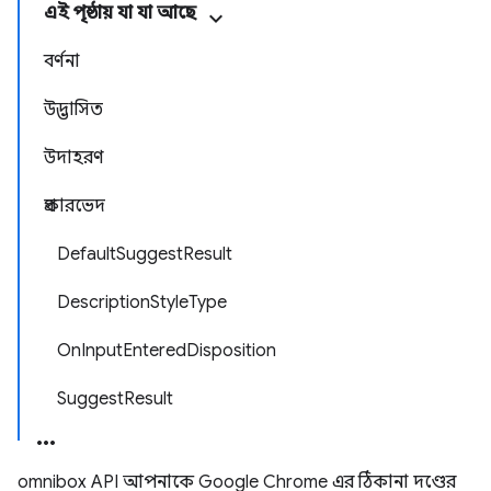
এই পৃষ্ঠায় যা যা আছে
বর্ণনা
উদ্ভাসিত
উদাহরণ
প্রকারভেদ
DefaultSuggestResult
DescriptionStyleType
OnInputEnteredDisposition
SuggestResult
omnibox API আপনাকে Google Chrome এর ঠিকানা দণ্ডের