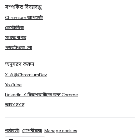
সম্পর্কিত বিষয়বস্তু
Chromium আপডেট
কেস স্টাডিজ
সংরক্ষণাগার
পডকাস্ট এবং শো
অনুসরণ করুন
X-এ @ChromiumDev
YouTube
LinkedIn-এ বিকাশকারীদের জন্য Chrome
আরএসএস
শর্তাবলী
গোপনীয়তা
Manage cookies