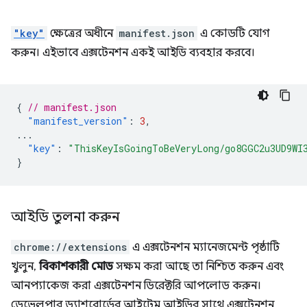
"key"
ক্ষেত্রের অধীনে
manifest.json
এ কোডটি যোগ
করুন। এইভাবে এক্সটেনশন একই আইডি ব্যবহার করবে।
{
// manifest.json
"manifest_version"
:
3
,
...
"key"
:
"ThisKeyIsGoingToBeVeryLong/go8GGC2u3UD9WI
}
আইডি তুলনা করুন
chrome://extensions
এ এক্সটেনশন ম্যানেজমেন্ট পৃষ্ঠাটি
খুলুন,
বিকাশকারী মোড
সক্ষম করা আছে তা নিশ্চিত করুন এবং
আনপ্যাকেজ করা এক্সটেনশন ডিরেক্টরি আপলোড করুন।
ডেভেলপার ড্যাশবোর্ডের আইটেম আইডির সাথে এক্সটেনশন