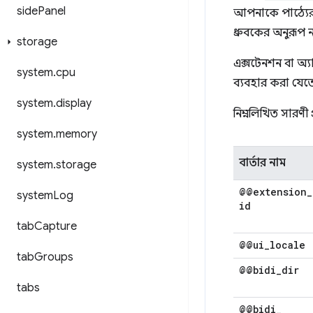
side
Panel
আপনাকে পাঠ্যের দ
ধ্রুবকের অনুরূপ ন
storage
এক্সটেনশন বা অ্য
system
.
cpu
ব্যবহার করা যেতে
system
.
display
নিম্নলিখিত সারণী প্
system
.
memory
বার্তার নাম
system
.
storage
@@extension
_
system
Log
id
tab
Capture
@@ui
_
locale
tab
Groups
@@bidi
_
dir
tabs
@@bidi
_