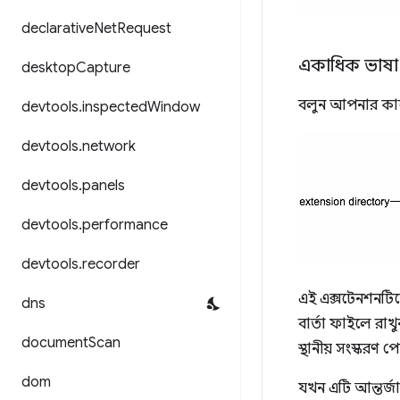
declarative
Net
Request
একাধিক ভাষা 
desktop
Capture
বলুন আপনার কাছে
devtools
.
inspected
Window
devtools
.
network
devtools
.
panels
devtools
.
performance
devtools
.
recorder
এই এক্সটেনশনটিক
dns
বার্তা ফাইলে রাখু
document
Scan
স্থানীয় সংস্করণ প
dom
যখন এটি আন্তর্জ