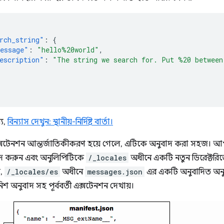
rch_string"
:
{
essage"
:
"hello%20world"
,
escription"
:
"The string we search for. Put %20 between
য,
বিন্যাস দেখুন: স্থানীয়-নির্দিষ্ট বার্তা।
সটেনশন আন্তর্জাতিকীকরণ হয়ে গেলে, এটিকে অনুবাদ করা সহজ। 
াদ করুন এবং অনুলিপিটিকে
/_locales
অধীনে একটি নতুন ডিরেক্টরিতে
য,
/_locales/es
অধীনে
messages.json
এর একটি অনুবাদিত অনুলিপ
িশ অনুবাদ সহ পূর্ববর্তী এক্সটেনশন দেখায়।