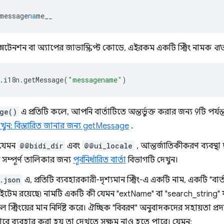
message
na
me__
টেনশন বা অ্যাপের জাভাস্ক্রিপ্ট কোডে, এইরকম একটি স্ট্রিং নামক
বার
.
i18n
.
getMessage
(
"messagename"
)
ge()
এ প্রতিটি কলে, আপনি বার্তাটিতে অন্তর্ভুক্ত করার জন্য 9টি পর্যন
ুন: বিস্তারিত জানার জন্য getMessage
.
, যেমন
@@bidi_dir
এবং
@@ui_locale
, আন্তর্জাতিকীকরণ ব্যবস্থা দ্ব
র সম্পূর্ণ তালিকার জন্য
পূর্বনির্ধারিত বার্তা
বিভাগটি দেখুন।
.json
এ, প্রতিটি ব্যবহারকারী-দৃশ্যমান স্ট্রিং-এ একটি নাম, একটি "
টেম রয়েছে৷ নামটি একটি কী যেমন "extName" বা "search_string" যা স্
স্ট্রিংয়ের মান নির্দিষ্ট করে। ঐচ্ছিক "বিবরণ" অনুবাদকদের সহায়তা 
কীভাবে ব্যবহার করা হয় তা দেখতে সক্ষম নাও হতে পারে। যেমন: