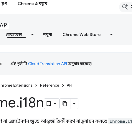
ব্লগ
Chrome এ নতুন
API
রেফারেন্স
নমুনা
Chrome Web Store
এই পৃষ্ঠাটি
Cloud Translation API
অনুবাদ করেছে।
hrome Extensions
Reference
API
me
.
i18n
প বা এক্সটেনশন জুড়ে আন্তর্জাতিকীকরণ বাস্তবায়ন করতে
chrome.i