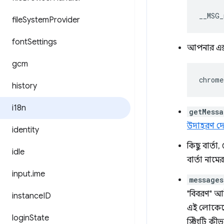
__MSG_
file
System
Provider
font
Settings
আপনার এক্স
gcm
chrome
history
i18n
getMessa
উদাহরণ দেখ
identity
কিছু বার্তা
idle
বার্তা নামে
input
.
ime
messages
"বিবরণ" আই
instance
ID
এই লোকেলে 
login
State
স্ট্রিংটি 