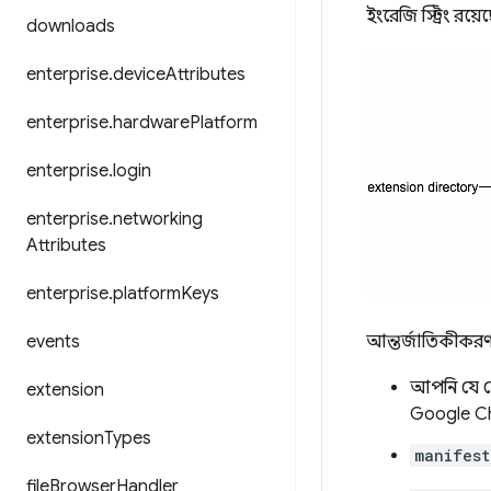
ইংরেজি স্ট্রিং রয়ে
downloads
enterprise
.
device
Attributes
enterprise
.
hardware
Platform
enterprise
.
login
enterprise
.
networking
Attributes
enterprise
.
platform
Keys
events
আন্তর্জাতিকীকরণ 
আপনি যে
extension
Google Ch
extension
Types
manifest
file
Browser
Handler