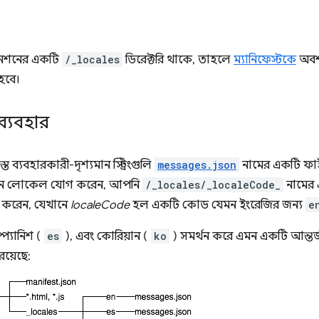
েনশনের একটি
/_locales
ডিরেক্টরি থাকে, তাহলে
ম্যানিফেস্টকে
অবশ
হবে।
ব্যবহার
ব্যবহারকারী-দৃশ্যমান স্ট্রিংগুলি
messages.json
নামের একটি ফাই
ুন লোকেল যোগ করেন, আপনি
/_locales/_localeCode_
নামের 
গ করেন, যেখানে
localeCode
হল একটি কোড যেমন ইংরেজির জন্য
e
্প্যানিশ (
es
), এবং কোরিয়ান (
ko
) সমর্থন করে এমন একটি আন্তর্
রয়েছে: