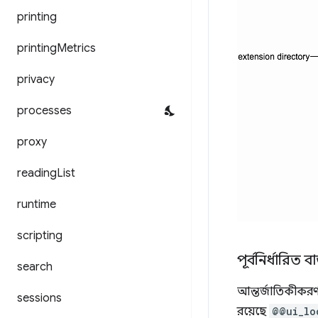
printing
printing
Metrics
privacy
processes
proxy
reading
List
runtime
scripting
পূর্বনির্ধারিত বার
search
আন্তর্জাতিকীকরণ ব
sessions
রয়েছে
@@ui_lo