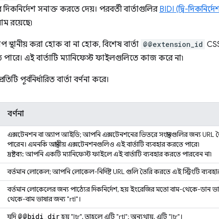
িকনির্দেশ সনাক্ত করতে দেয়। পরবর্তী বার্তাগুলির
BIDI (দ্বি-দিকনির
াম রয়েছে৷
াপ স্থানীয় করা হোক বা না হোক, বিশেষ বার্তা
@@extension_id
CSS
 পারে। এই বার্তাটি ম্যানিফেস্ট ফাইলগুলিতে কাজ করে না৷
রতিটি পূর্বনির্ধারিত বার্তা বর্ণনা করে।
বর্ণনা
এক্সটেনশন বা অ্যাপ আইডি; আপনি এক্সটেনশনের ভিতরে সংস্থানগুলির জন্য URL তৈ
পারেন। এমনকি অস্থানীয় এক্সটেনশনগুলিও এই বার্তাটি ব্যবহার করতে পারে৷
দ্রষ্টব্য:
আপনি একটি ম্যানিফেস্ট ফাইলে এই বার্তাটি ব্যবহার করতে পারবেন না৷
বর্তমান লোকেল; আপনি লোকেল-নির্দিষ্ট URL গুলি তৈরি করতে এই স্ট্রিংটি ব্যবহ
বর্তমান লোকেলের জন্য পাঠ্যের দিকনির্দেশ, হয় ইংরেজির মতো বাম-থেকে-ডান ভ
থেকে-বাম ভাষার জন্য "rtl"।
@@bidi
_
dir
যদি
হয় "ltr", তাহলে এটি "rtl"; অন্যথায়, এটি "ltr"।