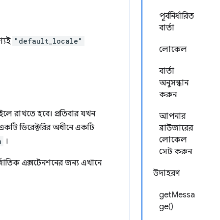
পূর্বনির্ধারিত
বার্তা
্যই
"default_locale"
লোকেল
বার্তা
অনুসন্ধান
করুন
লে রাখতে হবে। প্রতিবার যখন
আপনার
একটি ডিরেক্টরির অধীনে একটি
ব্রাউজারের
লোকেল
n
।
সেট করুন
জাতিক এক্সটেনশনের জন্য এখানে
উদাহরণ
getMessa
ge()