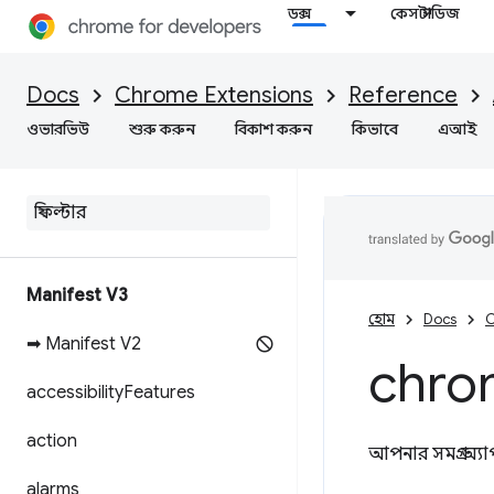
ডক্স
কেস স্টাডিজ
Docs
Chrome Extensions
Reference
ওভারভিউ
শুরু করুন
বিকাশ করুন
কিভাবে
এআই
Manifest V3
হোম
Docs
C
➡ Manifest V2
chro
accessibility
Features
action
আপনার সমগ্র অ্যা
alarms