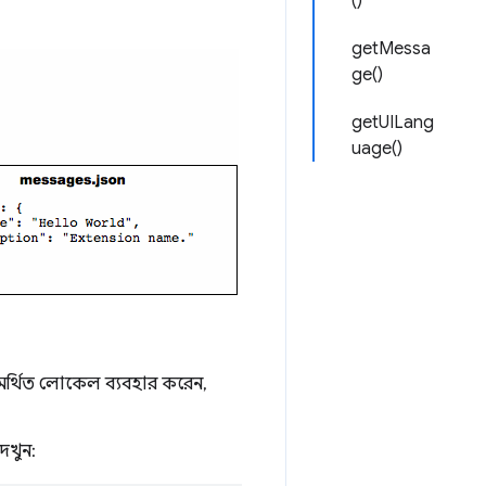
()
getMessa
ge()
getUILang
uage()
র্থিত লোকেল ব্যবহার করেন,
েখুন: