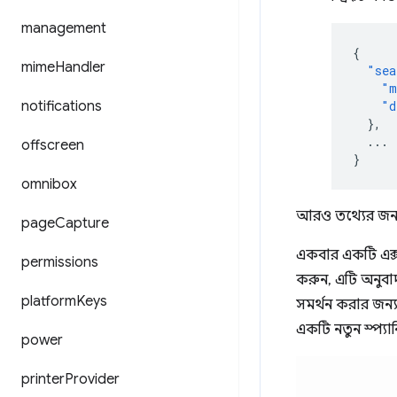
management
{
mime
Handler
"sea
"m
notifications
"d
},
...
offscreen
}
omnibox
আরও তথ্যের জন্
page
Capture
একবার একটি এক্
permissions
করুন, এটি অনুব
platform
Keys
সমর্থন করার জন্
একটি নতুন স্প্যান
power
printer
Provider