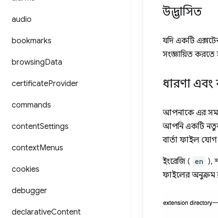
উদ্ভাসিত
audio
bookmarks
যদি একটি এক্সট
সংজ্ঞায়িত করতে 
browsing
Data
ধারণা এবং 
certificate
Provider
commands
আপনাকে এর সমস্ত 
content
Settings
আপনি একটি নত
বার্তা ফাইল যো
context
Menus
ইংরেজি (
en
), স
cookies
ফাইলের অনুক্রম 
debugger
declarative
Content