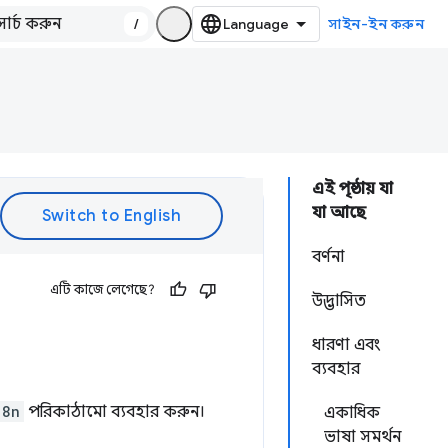
/
সাইন-ইন করুন
এই পৃষ্ঠায় যা
যা আছে
বর্ণনা
এটি কাজে লেগেছে?
উদ্ভাসিত
ধারণা এবং
ব্যবহার
18n
পরিকাঠামো ব্যবহার করুন।
একাধিক
ভাষা সমর্থন