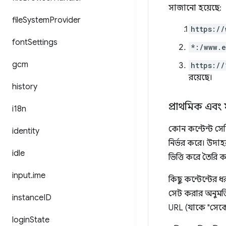
সাজানো হয়েছে:
file
System
Provider
https://
font
Settings
*:/www.
gcm
https://
রয়েছে।
history
প্রাথমিক এবং 
i18n
কোন কন্টেন্ট সে
identity
নির্ভর করে। উদাহ
idle
ভিত্তি করে তৈরি 
input
.
ime
কিছু কন্টেন্টের
সেট করার অনুমতি
instance
ID
URL (যাকে "সেকেন
login
State