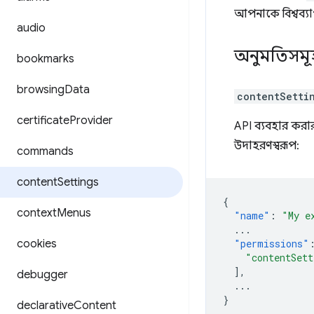
আপনাকে বিশ্বব্য
audio
অনুমতিসমূ
bookmarks
browsing
Data
contentSetti
certificate
Provider
API ব্যবহার করা
উদাহরণস্বরূপ:
commands
content
Settings
{
context
Menus
"name"
:
"My e
...
cookies
"permissions"
"contentSett
],
debugger
...
}
declarative
Content