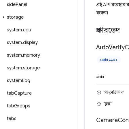
side
Panel
এই API ব্যবহার
করুন।
storage
প্রকারভেদ
system
.
cpu
system
.
display
Auto
Verify
C
system
.
memory
ক্রোম ১১৩+
system
.
storage
এনাম
system
Log
"অনুমতি দিন"
tab
Capture
"ব্লক"
tab
Groups
tabs
Camera
Con