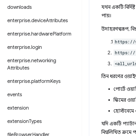
downloads
যখন একটি নির্দিষ্ট
পায়।
enterprise
.
device
Attributes
উদাহরণস্বরূপ, নিম
enterprise
.
hardware
Platform
https://
enterprise
.
login
https://
enterprise
.
networking
<all_url
Attributes
তিন ধরণের ওয়াইল্
enterprise
.
platform
Keys
পোর্টে ওয়
events
স্কিমের ওয়
extension
হোস্টনেমে 
extension
Types
যদি একটি প্যাটার্ন
নিম্নলিখিত ক্রমে 
file
Browser
Handler