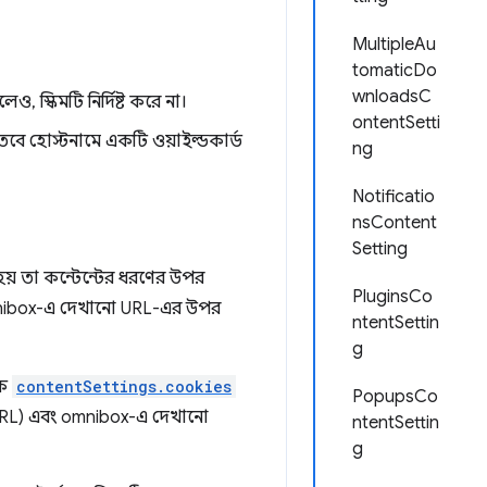
MultipleAu
tomaticDo
wnloadsC
ও, স্কিমটি নির্দিষ্ট করে না।
ontentSetti
, তবে হোস্টনামে একটি ওয়াইল্ডকার্ড
ng
Notificatio
nsContent
Setting
হয় তা কন্টেন্টের ধরণের উপর
PluginsCo
nibox-এ দেখানো URL-এর উপর
ntentSettin
g
কে
contentSettings.cookies
PopupsCo
ক URL) এবং omnibox-এ দেখানো
ntentSettin
g