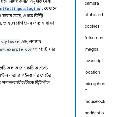
ংস নির্দিষ্ট করার অনুমতি দেয়।
camera
ntSettings.plugins
, যেখানে
clipboard
রার সময়, প্রথমে নির্দিষ্ট
য়, তাহলে প্লাগইনের জন্য সাধারণ
cookies
fullscreen
sh-player
এবং প্যাটার্ন
www.example.com/*
প্যাটার্নের
images
javascript
তিটি কল করে একটি কন্টেন্ট
location
স্টল করা প্লাগইনগুলির সেটের
শনাক্তকারীগুলিকে স্থিতিশীল
microphon
e
mouselock
notificatio