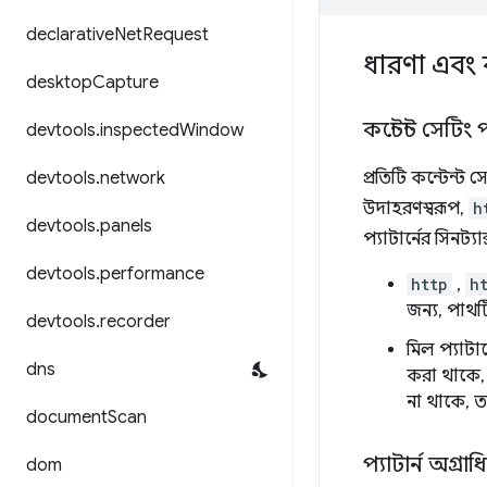
declarative
Net
Request
ধারণা এবং 
desktop
Capture
কন্টেন্ট সেটিং প্
devtools
.
inspected
Window
devtools
.
network
প্রতিটি কন্টেন্ট
উদাহরণস্বরূপ,
h
devtools
.
panels
প্যাটার্নের সিনট্যা
devtools
.
performance
http
,
h
জন্য, পাথটি
devtools
.
recorder
মিল প্যাটার্
dns
করা থাকে, 
না থাকে, ত
document
Scan
প্যাটার্ন অগ্রা
dom