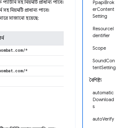
্যাটার্ন সহ নিয়মটি প্রাধান্য পাবে।
PpapiBrok
erContent
 সহ নিয়মটি প্রাধান্য পাবে।
Setting
ুসারে সাজানো হয়েছে:
ResourceI
dentifier
র্ন
Scope
wombat
.
com
/
*
SoundCon
tentSetting
wombat
.
com
/
*
বৈশিষ্ট্য
automatic
Download
s
autoVerify