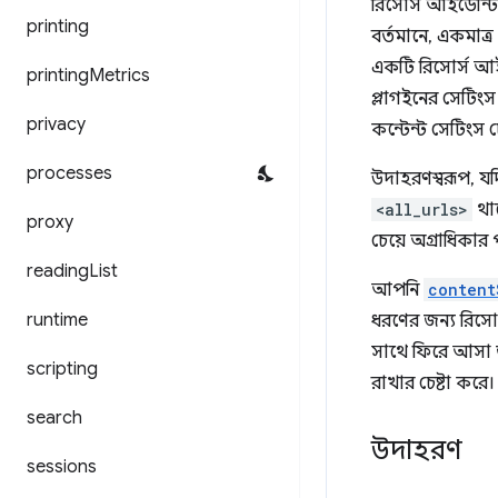
রিসোর্স আইডেন্টিফ
printing
বর্তমানে, একমাত্
একটি রিসোর্স আইডে
printing
Metrics
প্লাগইনের সেটিংস
privacy
কন্টেন্ট সেটিংস 
processes
উদাহরণস্বরূপ, যদ
<all_urls>
থাক
proxy
চেয়ে অগ্রাধিকার 
reading
List
আপনি
content
runtime
ধরণের জন্য রিসো
সাথে ফিরে আসা ত
scripting
রাখার চেষ্টা করে।
search
উদাহরণ
sessions