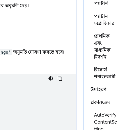
প্যাটার্ন
র অনুমতি দেয়।
প্যাটার্ন
অগ্রাধিকার
প্রাথমিক
এবং
মাধ্যমিক
ings"
অনুমতি ঘোষণা করতে হবে।
নিদর্শন
রিসোর্স
শনাক্তকারী
উদাহরণ
প্রকারভেদ
AutoVerify
ContentSe
tting