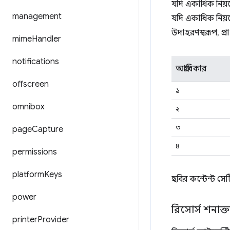
যদি একাধিক নিয়মে
management
যদি একাধিক নিয়মে
উদাহরণস্বরূপ, প্
mime
Handler
notifications
অগ্রাধিকার
offscreen
১
omnibox
২
৩
page
Capture
৪
permissions
platform
Keys
ছবির কন্টেন্ট সেটি
power
রিসোর্স শনাক্
printer
Provider