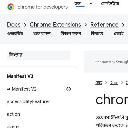
ডক্স
কেস স্টাডিজ
Docs
Chrome Extensions
Reference
ওভারভিউ
শুরু করুন
বিকাশ করুন
কিভাবে
এআই
Manifest V3
হোম
Docs
C
➡ Manifest V2
chro
accessibility
Features
action
ওয়েবসাইটগুলি কুক
পরিবর্তন করতে
alarms