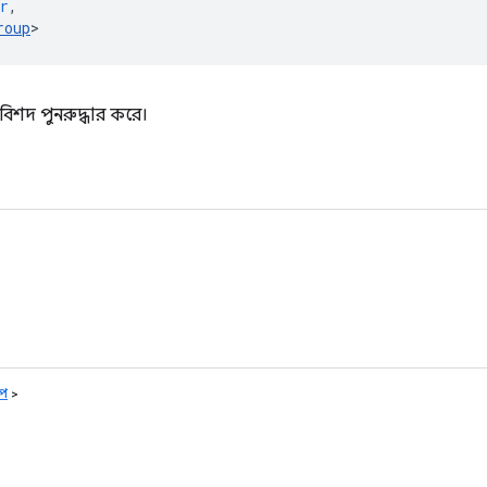
r
,
roup
>
র্কে বিশদ পুনরুদ্ধার করে।
ুপ
>