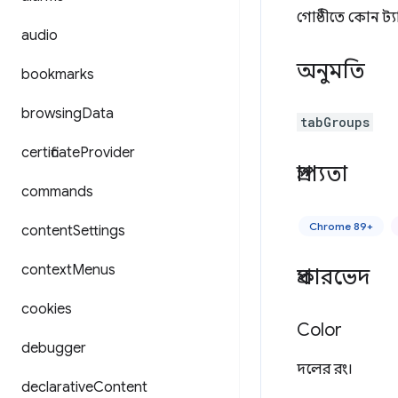
গোষ্ঠীতে কোন ট্
audio
অনুমতি
bookmarks
browsing
Data
tabGroups
certificate
Provider
প্রাপ্যতা
commands
Chrome 89+
content
Settings
context
Menus
প্রকারভেদ
cookies
Color
debugger
দলের রং।
declarative
Content