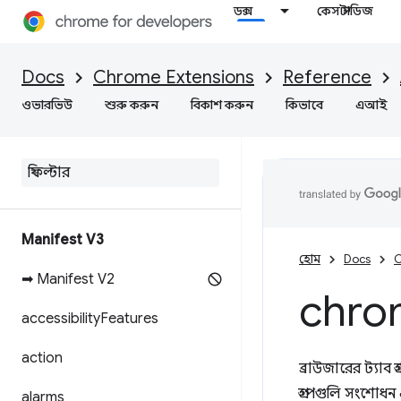
ডক্স
কেস স্টাডিজ
Docs
Chrome Extensions
Reference
ওভারভিউ
শুরু করুন
বিকাশ করুন
কিভাবে
এআই
Manifest V3
হোম
Docs
C
➡ Manifest V2
chro
accessibility
Features
action
ব্রাউজারের ট্যাব গ
গ্রুপগুলি সংশোধন
alarms