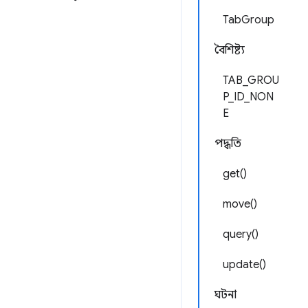
TabGroup
বৈশিষ্ট্য
TAB_GROU
P_ID_NON
E
পদ্ধতি
get()
move()
query()
update()
ঘটনা