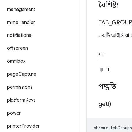
বৈশিষ্ট্য
management
TAB
_
GROUP
mime
Handler
notifications
একটি আইডি যা একটি
offscreen
মান
omnibox
-1
page
Capture
পদ্ধতি
permissions
platform
Keys
get(
)
power
printer
Provider
chrome
.
tabGroups