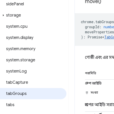
move(
)
side
Panel
storage
chrome
.
tabGroups
system
.
cpu
groupId
:
numbe
moveProperties
)
:
Promise<
TabG
system
.
display
system
.
memory
গোষ্ঠী এবং এর সম
system
.
storage
system
Log
পরামিতি
tab
Capture
গ্রুপ আইডি
সংখ্যা
tab
Groups
tabs
গ্রুপের আইডি সরা