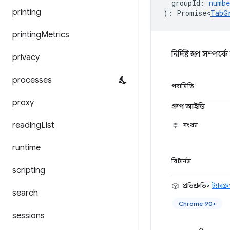
groupId
:
numbe
printing
)
:
Promise<
TabG
printing
Metrics
নির্দিষ্ট গ্রুপ সম্প
privacy
processes
পরামিতি
proxy
গ্রুপ আইডি
reading
List
সংখ্যা
runtime
রিটার্নস
scripting
প্রতিশ্রুতি<
ট্যাবগ্র
search
Chrome 90+
sessions