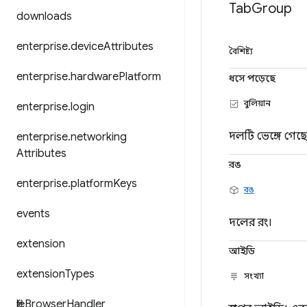
Tab
Group
downloads
enterprise
.
device
Attributes
বৈশিষ্ট্য
enterprise
.
hardware
Platform
ধসে পড়েছে
বুলিয়ান
enterprise
.
login
দলটি ভেঙ্গে গেছে
enterprise
.
networking
Attributes
রঙ
enterprise
.
platform
Keys
রঙ
events
দলের রং।
extension
আইডি
extension
Types
সংখ্যা
file
Browser
Handler