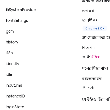
গ্রুপের আইডি। এক
file
System
Provider
ভাগ করা
বুলিয়ান
font
Settings
Chrome 137+
gcm
গ্রুপ শেয়ার করা হ
history
শিরোনাম
i18n
স্ট্রিং
ঐচ্ছিক
identity
দলের শিরোনাম।
idle
উইন্ডো আইডি
input
.
ime
সংখ্যা
instance
ID
যে উইন্ডোটির আইডি
login
State