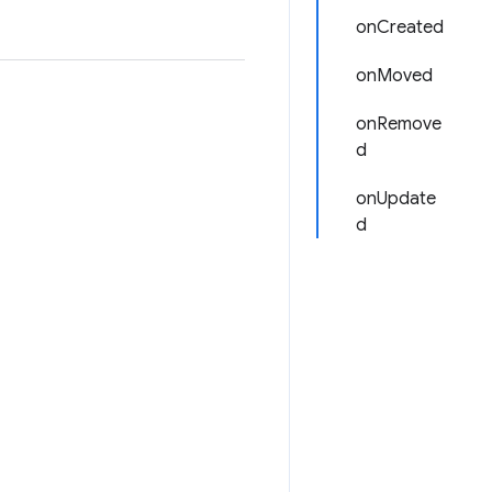
onCreated
onMoved
onRemove
d
onUpdate
d