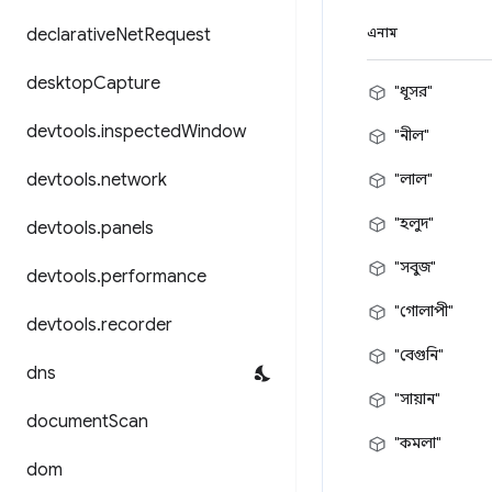
declarative
Net
Request
এনাম
desktop
Capture
"ধূসর"
devtools
.
inspected
Window
"নীল"
devtools
.
network
"লাল"
"হলুদ"
devtools
.
panels
"সবুজ"
devtools
.
performance
"গোলাপী"
devtools
.
recorder
"বেগুনি"
dns
"সায়ান"
document
Scan
"কমলা"
dom