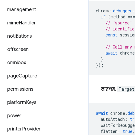
management
chrome
.
debugger
.
if
(
method
===
mime
Handler
// `source` 
// identifie
const
sessio
notifications
// Call any 
offscreen
await
chrome
}
omnibox
});
page
Capture
permissions
তারপর,
Target
platform
Keys
await
chrome
.
deb
power
autoAttach
:
tr
waitForDebugge
printer
Provider
flatten
:
true
,