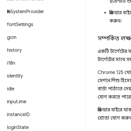
ইভেন্টটি শু
file
System
Provider
প্রক্রিয়ার
করুন।
font
Settings
gcm
সম্পর্কিত লক্ষ্
history
একটি টার্গেটের সা
টার্গেটের সাথে 
i18n
Chrome 125 থেক
identity
সেশনে শিশু হিসে
idle
বার্তা পাঠাতে দে
যোগ করতে পারেন 
input
.
ime
প্রক্রিয়ার বাইরে থ
instance
ID
শ্রোতা যোগ করুন
login
State