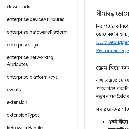
downloads
সীমাবদ্ধ ডোম
enterprise
.
device
Attributes
নিরাপত্তার কারণে
enterprise
.
hardware
Platform
ডোমেনগুলি হল:
DOMDebugger
enterprise
.
login
Performance
,
P
enterprise
.
networking
Attributes
ফ্রেম নিয়ে 
enterprise
.
platform
Keys
লক্ষ্যবস্তুতে ফ্র
পারে কিন্তু একটি 
events
নতুন লক্ষ্য তৈরি
extension
সমস্ত ফ্রেমের স
extension
Types
একই প্রক্রি
file
Browser
Handler