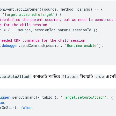
onEvent
.
addListener
((
source
,
method
,
params
)
=
>
{
"Target.attachedToTarget"
)
{
identifies the parent session, but we need to construct 
r for the child session
n
=
{
...
source
,
sessionId
:
params
.
sessionId
};
needed CDP commands for the child session
.
debugger
.
sendCommand
(
session
,
"Runtime.enable"
);
.setAutoAttach
কমান্ডটি পাঠিয়ে
flatten
বিকল্পটি
true
এ সে
ugger
.
sendCommand
({
tabId
},
"Target.setAutoAttach"
,
{
ue
,
rOnStart
:
false
,