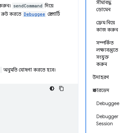
সীমাবদ্ধ
 করুন।
sendCommand
দিয়ে
ডোমেন
কে রুট করতে
Debuggee
প্রোপার্টি
ফ্রেম নিয়ে
কাজ করুন
সম্পর্কিত
লক্ষ্যবস্তুতে
সংযুক্ত
করুন
"
অনুমতি ঘোষণা করতে হবে।
উদাহরণ
প্রকারভেদ
Debuggee
Debugger
Session