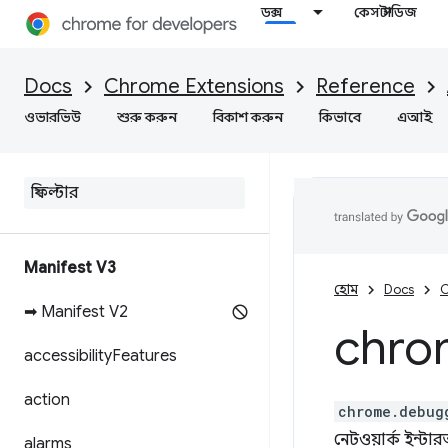
ডক্স
কেস স্টাডিজ
Docs
Chrome Extensions
Reference
ওভারভিউ
শুরু করুন
বিকাশ করুন
কিভাবে
এআই
Manifest V3
হোম
Docs
C
➡ Manifest V2
chro
accessibility
Features
action
chrome.debug
নেটওয়ার্ক ইন্ট
alarms