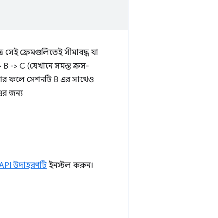
্র সেই ফ্রেমগুলিতেই সীমাবদ্ধ যা
> B -> C (যেখানে সমস্ত ক্রস-
র ফলে সেশনটি B এর সাথেও
এর জন্য
 API উদাহরণটি
ইনস্টল করুন।