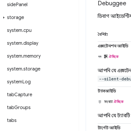
Debuggee
side
Panel
ডিবাগ আইডেন্টিফ
storage
system
.
cpu
বৈশিষ্ট্য
system
.
display
এক্সটেনশন আইডি
system
.
memory
স্ট্রিং
ঐচ্ছিক
system
.
storage
আপনি যে এক্সটেন
--silent-deb
system
Log
ট্যাবআইডি
tab
Capture
সংখ্যা
ঐচ্ছিক
tab
Groups
আপনি যে ট্যাবট
tabs
টার্গেট আইডি