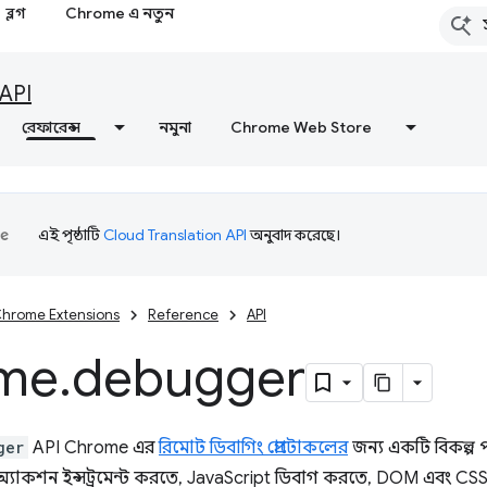
ব্লগ
Chrome এ নতুন
API
রেফারেন্স
নমুনা
Chrome Web Store
এই পৃষ্ঠাটি
Cloud Translation API
অনুবাদ করেছে।
hrome Extensions
Reference
API
me
.
debugger
ger
API Chrome এর
রিমোট ডিবাগিং প্রোটোকলের
জন্য একটি বিকল্প
ারঅ্যাকশন ইন্সট্রুমেন্ট করতে, JavaScript ডিবাগ করতে, DOM এব