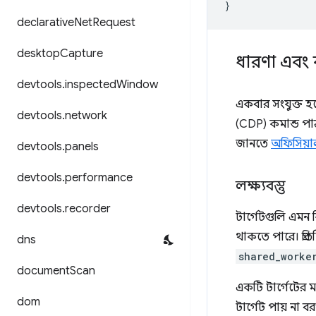
}
declarative
Net
Request
desktop
Capture
ধারণা এবং 
devtools
.
inspected
Window
একবার সংযুক্ত হ
devtools
.
network
(CDP) কমান্ড পাঠ
জানতে
অফিসিয়া
devtools
.
panels
devtools
.
performance
লক্ষ্যবস্তু
devtools
.
recorder
টার্গেটগুলি এমন ক
থাকতে পারে। প্রতি
dns
shared_worke
document
Scan
একটি টার্গেটের ম
dom
টার্গেট পায় না ব