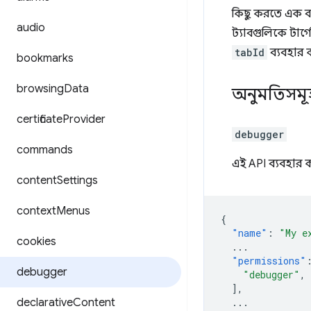
কিছু করতে এক বা
audio
ট্যাবগুলিকে টার
tabId
ব্যবহার 
bookmarks
browsing
Data
অনুমতিসমূ
certificate
Provider
debugger
commands
এই API ব্যবহার
content
Settings
context
Menus
{
"name"
:
"My e
cookies
...
"permissions"
debugger
"debugger"
,
],
declarative
Content
...