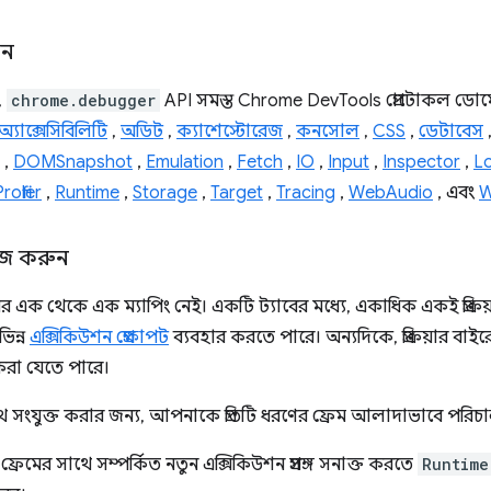
েন
,
chrome.debugger
API সমস্ত Chrome DevTools প্রোটোকল ডোমেনে 
অ্যাক্সেসিবিলিটি
,
অডিট
,
ক্যাশেস্টোরেজ
,
কনসোল
,
CSS
,
ডেটাবেস
,
DOMSnapshot
,
Emulation
,
Fetch
,
IO
,
Input
,
Inspector
,
L
rofiler
,
Runtime
,
Storage
,
Target
,
Tracing
,
WebAudio
, এবং
W
কাজ করুন
েমের এক থেকে এক ম্যাপিং নেই। একটি ট্যাবের মধ্যে, একাধিক একই প্রক্রি
ভিন্ন
এক্সিকিউশন প্রেক্ষাপট
ব্যবহার করতে পারে। অন্যদিকে, প্রক্রিয়ার ব
 করা যেতে পারে।
াথে সংযুক্ত করার জন্য, আপনাকে প্রতিটি ধরণের ফ্রেম আলাদাভাবে পরি
য়া ফ্রেমের সাথে সম্পর্কিত নতুন এক্সিকিউশন প্রসঙ্গ সনাক্ত করতে
Runtime