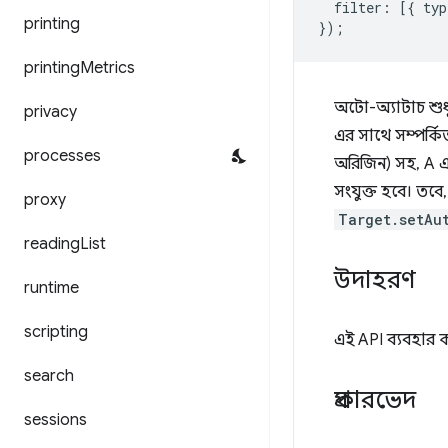
filter
:
[{
typ
printing
});
printing
Metrics
অটো-অ্যাটাচ শুধুম
privacy
এর সাথে সম্পর্কিত
processes
অরিজিন) সহ, A এর
সংযুক্ত হবে। তবে
proxy
Target.setAu
reading
List
উদাহরণ
runtime
scripting
এই API ব্যবহার
search
প্রকারভেদ
sessions