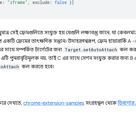
e
:
"iframe"
,
exclude
:
false
}]
াত্র সেই ফ্রেমগুলিতে সংযুক্ত হয় যেগুলি লক্ষ্যবস্তু জানে, যা কেবলমাত
 একটি ফ্রেমের তাৎক্ষণিক সন্তান। উদাহরণস্বরূপ, ফ্রেম হায়ারার্কি A -
 সাথে সম্পর্কিত টার্গেটের জন্য
Target.setAutoAttach
কল করা
, এটি পুনরাবৃত্তিমূলক নয়, তাই C এর সাথে সেশন সংযুক্ত করার জন্য B 
toAttach
কল করতে হবে।
 করে দেখতে,
chrome-extension-samples
সংগ্রহস্থল থেকে
ডিবাগার