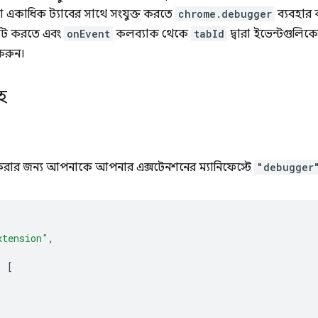
 একাধিক ট্যাবের সাথে সংযুক্ত করতে
chrome.debugger
ব্যবহার
্গেট করতে এবং
onEvent
কলব্যাক থেকে
tabId
দ্বারা ইভেন্টগুলি
করুন।
হ
 করার জন্য আপনাকে আপনার এক্সটেনশনের ম্যানিফেস্টে
"debugger
xtension"
,
:
[