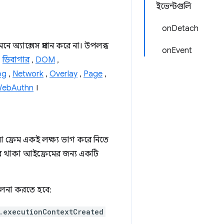
ইভেন্টগুলি
onDetach
অ্যাক্সেস প্রদান করে না। উপলব্ধ
onEvent
,
ডিবাগার
,
DOM
,
og
,
Network
,
Overlay
,
Page
,
ebAuthn
।
য়া ফ্রেম একই লক্ষ্য ভাগ করে নিতে
াইরে থাকা আইফ্রেমের জন্য একটি
চালনা করতে হবে:
.executionContextCreated