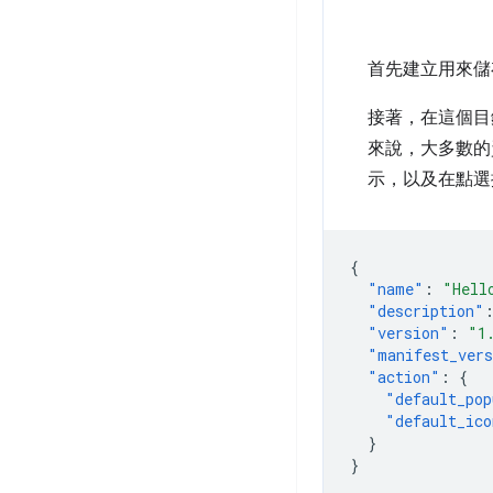
首先建立用來儲
接著，在這個
來說，大多數的
示，以及在點選
{
"name"
:
"Hell
"description"
"version"
:
"1
"manifest_ver
"action"
:
{
"default_pop
"default_ico
}
}