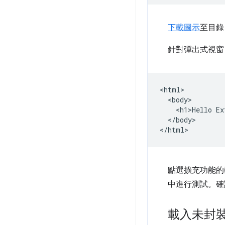
下載圖示
至目錄
針對彈出式視
<html>

  <body>

    <h1>Hello Ex
  </body>

點選擴充功能的動
中進行測試。確
載入未封