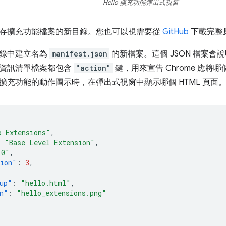
Hello 擴充功能彈出式視窗
存擴充功能檔案的新目錄。您也可以視需要從
GitHub
下載完整
目錄中建立名為
manifest.json
的新檔案。這個 JSON 檔案
資訊清單檔案都包含
"action"
鍵，用來宣告 Chrome 應
擴充功能的動作圖示時，在彈出式視窗中顯示哪個 HTML 頁面
o Extensions"
,
:
"Base Level Extension"
,
.0"
,
sion"
:
3
,
up"
:
"hello.html"
,
n"
:
"hello_extensions.png"