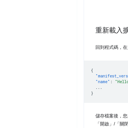
重新載入
回到程式碼，在資訊清
{
"manifest_ver
"name"
:
"Hell
...
}
儲存檔案後，您
「開啟」
/「關