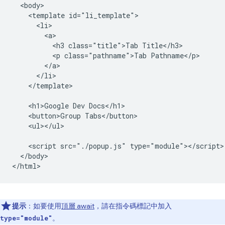
  <body>

    <template id="li_template">

      <li>

        <a>

          <h3 class="title">Tab Title</h3>

          <p class="pathname">Tab Pathname</p>

        </a>

      </li>

    </template>

    <h1>Google Dev Docs</h1>

    <button>Group Tabs</button>

    <ul></ul>

    <script src="./popup.js" type="module"></script>

  </body>

提示
：如要使用
頂層 await
，請在指令碼標記中加入
。
type="module"