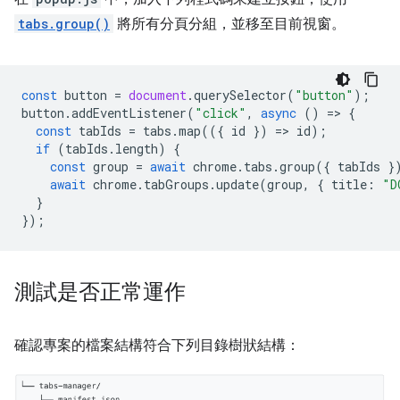
tabs.group()
將所有分頁分組，並移至目前視窗。
const
button
=
document
.
querySelector
(
"button"
);
button
.
addEventListener
(
"click"
,
async
()
=
>
{
const
tabIds
=
tabs
.
map
(({
id
})
=
>
id
);
if
(
tabIds
.
length
)
{
const
group
=
await
chrome
.
tabs
.
group
({
tabIds
}
await
chrome
.
tabGroups
.
update
(
group
,
{
title
:
"D
}
});
測試是否正常運作
確認專案的檔案結構符合下列目錄樹狀結構：