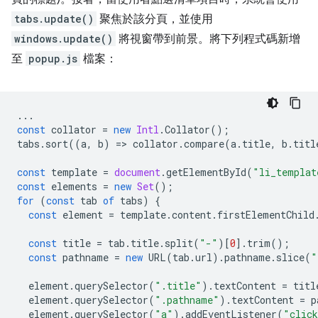
tabs.update()
聚焦於該分頁，並使用
windows.update()
將視窗帶到前景。將下列程式碼新增
至
popup.js
檔案：
...
const
collator
=
new
Intl
.
Collator
();
tabs
.
sort
((
a
,
b
)
=
>
collator
.
compare
(
a
.
title
,
b
.
titl
const
template
=
document
.
getElementById
(
"li_templat
const
elements
=
new
Set
();
for
(
const
tab
of
tabs
)
{
const
element
=
template
.
content
.
firstElementChild
const
title
=
tab
.
title
.
split
(
"-"
)[
0
].
trim
();
const
pathname
=
new
URL
(
tab
.
url
).
pathname
.
slice
(
"
element
.
querySelector
(
".title"
).
textContent
=
titl
element
.
querySelector
(
".pathname"
).
textContent
=
p
element
.
querySelector
(
"a"
).
addEventListener
(
"clic