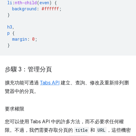
li
:
nth-child
(
even
)
{
background
:
#ffffff
;
}
h3
,
p
{
margin
:
0
;
}
步驟 3：管理分頁
擴充功能可透過
Tabs API
建立、查詢、修改及重新排列瀏
覽器中的分頁。
要求權限
您可以使用 Tabs API 中的許多方法，而不必要求任何權
限。不過，我們需要存取分頁的
title
和
URL
，這些機密