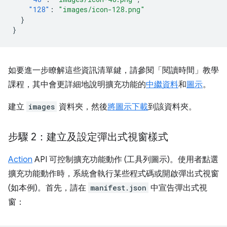
"128"
:
"images/icon-128.png"
}
}
如要進一步瞭解這些資訊清單鍵，請參閱「閱讀時間」教學
課程，其中會更詳細地說明擴充功能的
中繼資料
和
圖示
。
建立
images
資料夾，然後
將圖示下載
到該資料夾。
步驟 2：建立及設定彈出式視窗樣式
Action
API 可控制擴充功能動作 (工具列圖示)。使用者點選
擴充功能動作時，系統會執行某些程式碼或開啟彈出式視窗
(如本例)。首先，請在
manifest.json
中宣告彈出式視
窗：