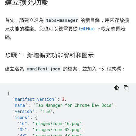
建立擴充功能
首先，請建立名為
tabs-manager
的新目錄，用來存放擴
充功能的檔案。您也可以視需要從
GitHub
下載完整原始
碼。
步驟 1：新增擴充功能資料和圖示
建立名為
manifest.json
的檔案，並加入下列程式碼：
{
"manifest_version"
:
3
,
"name"
:
"Tab Manager for Chrome Dev Docs"
,
"version"
:
"1.0"
,
"icons"
:
{
"16"
:
"images/icon-16.png"
,
"32"
:
"images/icon-32.png"
,
"48"
:
"images/icon-48.png"
,