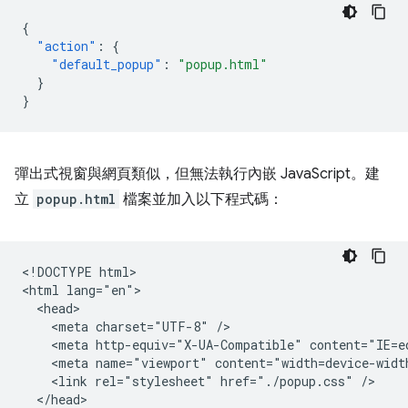
{
"action"
:
{
"default_popup"
:
"popup.html"
}
}
彈出式視窗與網頁類似，但無法執行內嵌 JavaScript。建
立
popup.html
檔案並加入以下程式碼：
<!DOCTYPE html>

<html lang="en">

  <head>

    <meta charset="UTF-8" />

    <meta http-equiv="X-UA-Compatible" content="IE=ed
    <meta name="viewport" content="width=device-width
    <link rel="stylesheet" href="./popup.css" />

  </head>
