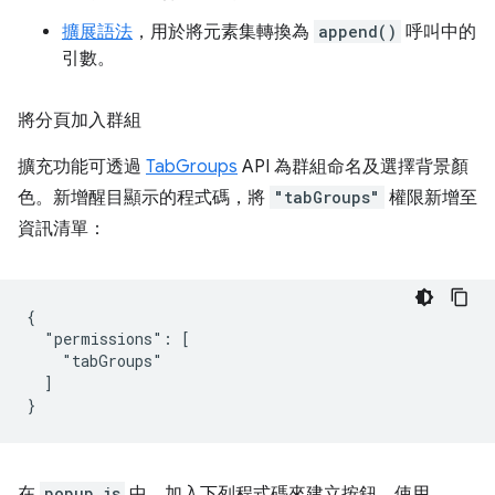
擴展語法
，用於將元素集轉換為
append()
呼叫中的
引數。
將分頁加入群組
擴充功能可透過
TabGroups
API 為群組命名及選擇背景顏
色。新增醒目顯示的程式碼，將
"tabGroups"
權限新增至
資訊清單：
{

  "permissions": [

    "tabGroups"

  ]

在
popup.js
中，加入下列程式碼來建立按鈕，使用