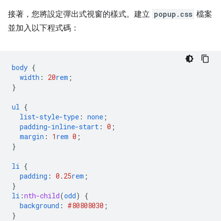
接著，您將設定彈出式視窗的樣式。建立
popup.css
檔案
並加入以下程式碼：
body
{
width
:
20
rem
;
}
ul
{
list-style-type
:
none
;
padding-inline-start
:
0
;
margin
:
1
rem
0
;
}
li
{
padding
:
0.25
rem
;
}
li
:
nth-child
(
odd
)
{
background
:
#808080
30
;
}