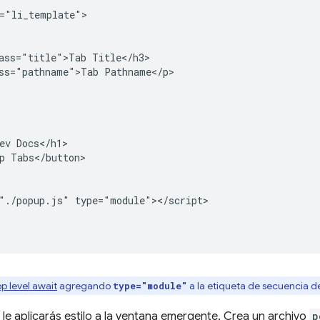
="li_template">

ass="title">Tab Title</h3>

ss="pathname">Tab Pathname</p>

ev Docs</h1>

p Tabs</button>

"./popup.js" type="module"></script>

op level await
agregando
a la etiqueta de secuencia 
type="module"
 le aplicarás estilo a la ventana emergente. Crea un archivo
p