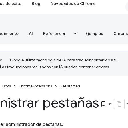
os de éxito
Blog
Novedades de Chrome
edimiento
AI
Referencia
Ejemplos
Chrome
Google utiliza tecnología de IA para traducir contenido a tu
 Las traducciones realizadas con IA pueden contener errores.
Docs
Chrome Extensions
Get started
nistrar pestañas
mer administrador de pestañas.