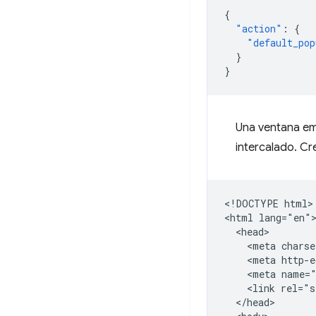
{
"action"
:
{
"default_pop
}
}
Una ventana em
intercalado. Cr
<!DOCTYPE html>

<html lang="en">
  <head>

    <meta charse
    <meta http-e
    <meta name="
    <link rel="s
  </head>
