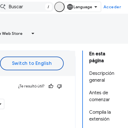
/
Acceder
 Web Store
En esta
página
Descripción
general
¿Te resultó útil?
Antes de
comenzar
Compila la
extensión