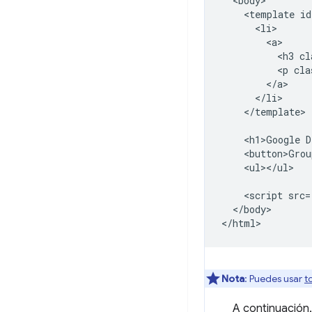
  <body>

    <template id
      <li>

        <a>

          <h3 cl
          <p cla
        </a>

      </li>

    </template>

    <h1>Google D
    <button>Grou
    <ul></ul>

    <script src=
  </body>

Nota
: Puedes usar
t
A continuación,