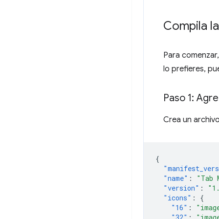
Compila la
Para comenzar,
lo prefieres, 
Paso 1: Agre
Crea un archiv
{
"manifest_ver
"name"
:
"Tab 
"version"
:
"1
"icons"
:
{
"16"
:
"imag
"32"
:
"imag