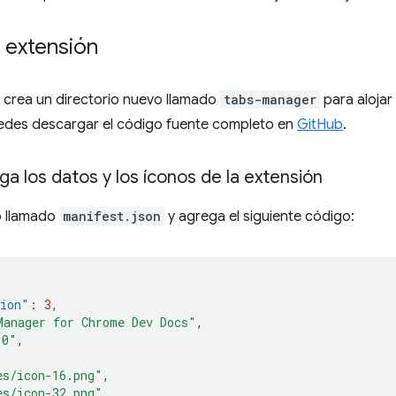
 extensión
 crea un directorio nuevo llamado
tabs-manager
para alojar 
puedes descargar el código fuente completo en
GitHub
.
ga los datos y los íconos de la extensión
o llamado
manifest.json
y agrega el siguiente código:
sion"
:
3
,
Manager for Chrome Dev Docs"
,
.0"
,
es/icon-16.png"
,
es/icon-32.png"
,