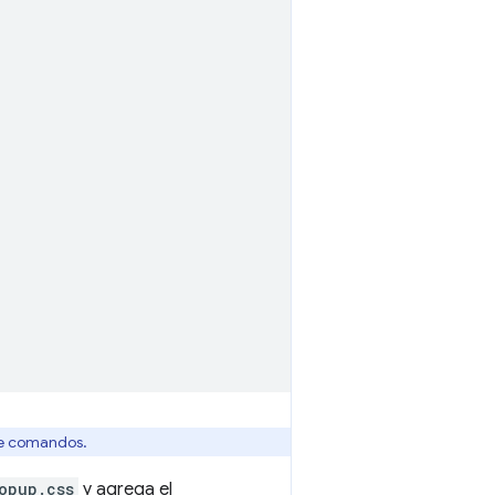
de comandos.
opup.css
y agrega el