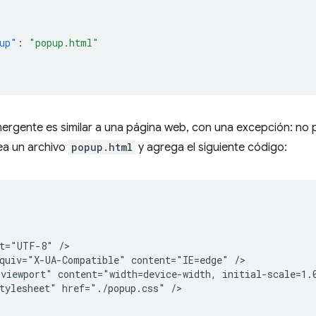
up"
:
"popup.html"
ergente es similar a una página web, con una excepción: no 
ea un archivo
popup.html
y agrega el siguiente código:


t="UTF-8" />

quiv="X-UA-Compatible" content="IE=edge" />

viewport" content="width=device-width, initial-scale=1.0
tylesheet" href="./popup.css" />
