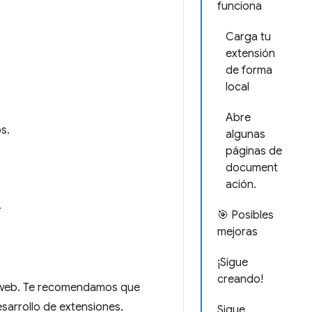
funciona
Carga tu
extensión
de forma
local
Abre
s.
algunas
páginas de
document
ación.
.
🎯 Posibles
mejoras
¡Sigue
creando!
lo web. Te recomendamos que
esarrollo de extensiones.
Sigue