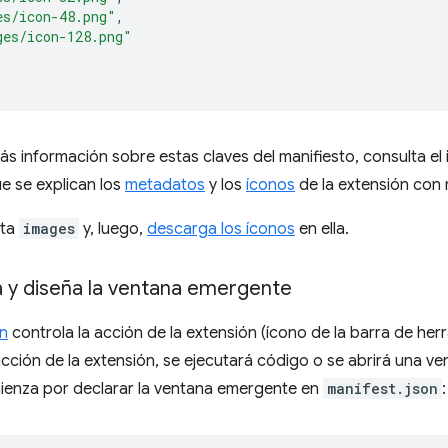
es/icon-48.png"
,
ges/icon-128.png"
s información sobre estas claves del manifiesto, consulta el 
ue se explican los
metadatos
y los
íconos
de la extensión con 
eta
images
y, luego,
descarga los íconos
en ella.
a y diseña la ventana emergente
n
controla la acción de la extensión (ícono de la barra de her
 acción de la extensión, se ejecutará código o se abrirá una
ienza por declarar la ventana emergente en
manifest.json
: