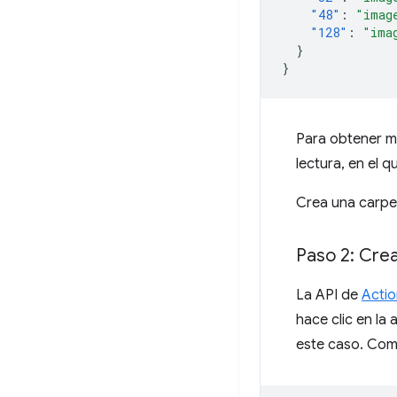
"48"
:
"imag
"128"
:
"ima
}
}
Para obtener má
lectura, en el q
Crea una carp
Paso 2: Cre
La API de
Actio
hace clic en la
este caso. Com