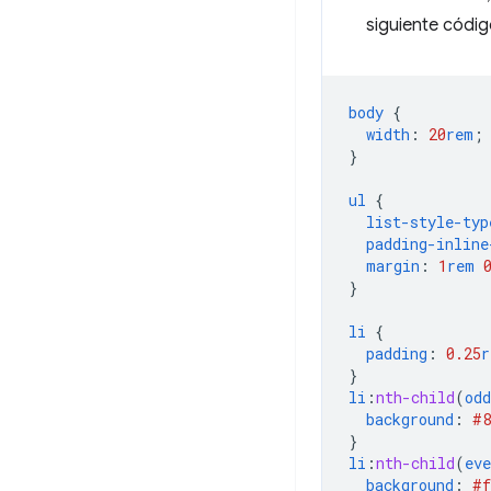
siguiente códig
body
{
width
:
20
rem
;
}
ul
{
list-style-typ
padding-inline
margin
:
1
rem
}
li
{
padding
:
0.25
r
}
li
:
nth-child
(
odd
background
:
#8
}
li
:
nth-child
(
eve
background
:
#f