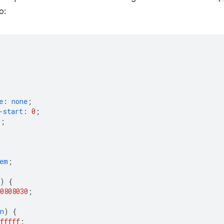
o:
e
:
none
;
-start
:
0
;
0
;
em
;
)
{
08080
30
;
n
)
{
fffff
;