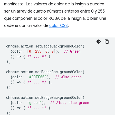
manifiesto. Los valores de color de la insignia pueden
ser un array de cuatro números enteros entre 0 y 255
que componen el color RGBA de la insignia, o bien una
cadena con un valor de
color CSS
.
chrome
.
action
.
setBadgeBackgroundColor
(
{
color
:
[
0
,
255
,
0
,
0
]},
// Green
()
=
>
{
/* ... */
},
);
chrome
.
action
.
setBadgeBackgroundColor
(
{
color
:
'#00FF00'
},
// Also green
()
=
>
{
/* ... */
},
);
chrome
.
action
.
setBadgeBackgroundColor
(
{
color
:
'green'
},
// Also, also green
()
=
>
{
/* ... */
},
);