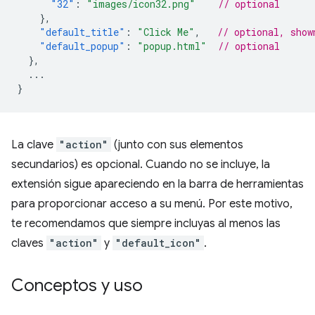
"32"
:
"images/icon32.png"
// optional
},
"default_title"
:
"Click Me"
,
// optional, show
"default_popup"
:
"popup.html"
// optional
},
...
}
La clave
"action"
(junto con sus elementos
secundarios) es opcional. Cuando no se incluye, la
extensión sigue apareciendo en la barra de herramientas
para proporcionar acceso a su menú. Por este motivo,
te recomendamos que siempre incluyas al menos las
claves
"action"
y
"default_icon"
.
Conceptos y uso