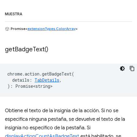
MUESTRA
Promise<
extensionTypes.ColorArray
>
get
Badge
Text(
)
chrome
.
action
.
getBadgeText
(
details
:
TabDetails
,
)
:
Promise<string>
Obtiene el texto de la insignia de la acción. Si no se
especifica ninguna pestaña, se devuelve el texto de la
insignia no específico de la pestaña. Si
displayActionCountAsBadgeText
está habilitado, se