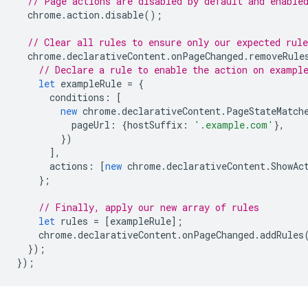
// Page actions are disabled by default and enable
chrome
.
action
.
disable
();
// Clear all rules to ensure only our expected rule
chrome
.
declarativeContent
.
onPageChanged
.
removeRule
// Declare a rule to enable the action on exampl
let
exampleRule
=
{
conditions
:
[
new
chrome
.
declarativeContent
.
PageStateMatch
pageUrl
:
{
hostSuffix
:
'.example.com'
},
})
],
actions
:
[
new
chrome
.
declarativeContent
.
ShowAc
};
// Finally, apply our new array of rules
let
rules
=
[
exampleRule
];
chrome
.
declarativeContent
.
onPageChanged
.
addRules
});
});