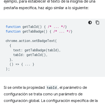
ejemplo, para establecer el texto de la insignia de una
pestaña específica, haz algo similar a lo siguiente:
function
getTabId
()
{
/* ... */
}
function
getTabBadge
()
{
/* ... */
}
chrome
.
action
.
setBadgeText
(
{
text
:
getTabBadge
(
tabId
),
tabId
:
getTabId
(),
},
()
=
>
{
...
}
);
Si se omite la propiedad
tabId
, el parámetro de
configuración se trata como un parámetro de
configuración global. La configuración específica de la