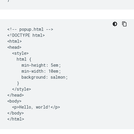
<!-- popup.html -->

<!DOCTYPE html>

<html>

<head>

  <style>

    html {

      min-height: 5em;

      min-width: 10em;

      background: salmon;

    }

  </style>

</head>

<body>

  <p>Hello, world!</p>

</body>
