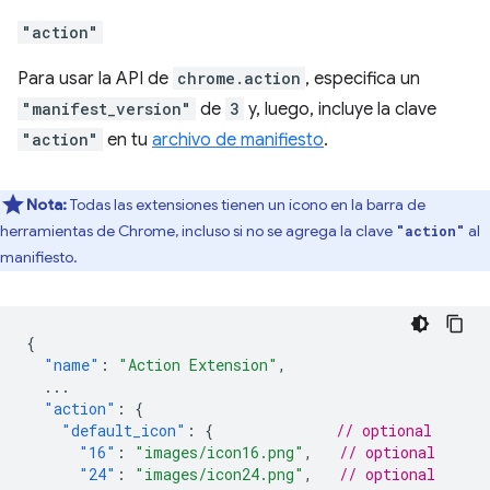
"action"
Para usar la API de
chrome.action
, especifica un
"manifest_version"
de
3
y, luego, incluye la clave
"action"
en tu
archivo de manifiesto
.
Nota:
Todas las extensiones tienen un ícono en la barra de
herramientas de Chrome, incluso si no se agrega la clave
al
"action"
manifiesto.
{
"name"
:
"Action Extension"
,
...
"action"
:
{
"default_icon"
:
{
// optional
"16"
:
"images/icon16.png"
,
// optional
"24"
:
"images/icon24.png"
,
// optional