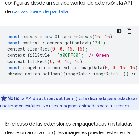
configuras desde un service worker de extensión, la API
de
canvas fuera de pantalla
.
const
canvas
=
new
OffscreenCanvas
(
16
,
16
);
const
context
=
canvas
.
getContext
(
'2d'
);
context
.
clearRect
(
0
,
0
,
16
,
16
);
context
.
fillStyle
=
'#00FF00'
;
// Green
context
.
fillRect
(
0
,
0
,
16
,
16
);
const
imageData
=
context
.
getImageData
(
0
,
0
,
16
,
16
)
chrome
.
action
.
setIcon
({
imageData
:
imageData
},
()
=
>
Nota:
La API de
está diseñada para establecer
action.setIcon()
una imagen estática. No uses imágenes animadas para tus íconos.
En el caso de las extensiones empaquetadas (instaladas
desde un archivo .crx), las imágenes pueden estar en la