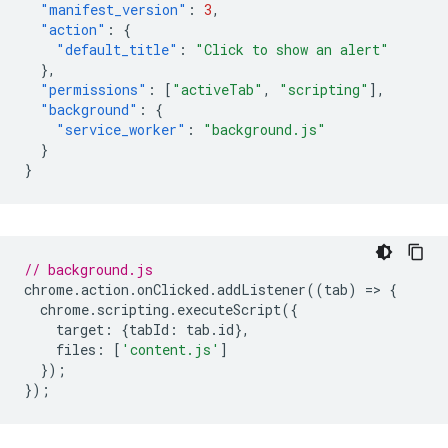
"manifest_version"
:
3
,
"action"
:
{
"default_title"
:
"Click to show an alert"
},
"permissions"
:
[
"activeTab"
,
"scripting"
],
"background"
:
{
"service_worker"
:
"background.js"
}
}
// background.js
chrome
.
action
.
onClicked
.
addListener
((
tab
)
=
>
{
chrome
.
scripting
.
executeScript
({
target
:
{
tabId
:
tab
.
id
},
files
:
[
'content.js'
]
});
});