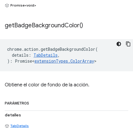
Promise<void>
get
Badge
Background
Color(
)
chrome
.
action
.
getBadgeBackgroundColor
(
details
:
TabDetails
,
)
:
Promise<
extensionTypes
.
ColorArray
>
Obtiene el color de fondo de la acción.
PARÁMETROS
detalles
TabDetails