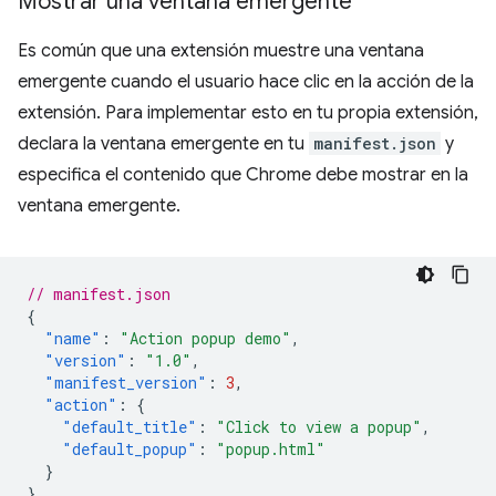
Mostrar una ventana emergente
Es común que una extensión muestre una ventana
emergente cuando el usuario hace clic en la acción de la
extensión. Para implementar esto en tu propia extensión,
declara la ventana emergente en tu
manifest.json
y
especifica el contenido que Chrome debe mostrar en la
ventana emergente.
// manifest.json
{
"name"
:
"Action popup demo"
,
"version"
:
"1.0"
,
"manifest_version"
:
3
,
"action"
:
{
"default_title"
:
"Click to view a popup"
,
"default_popup"
:
"popup.html"
}
}