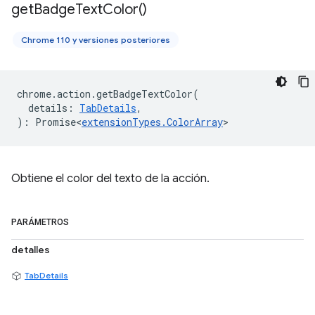
get
Badge
Text
Color(
)
Chrome 110 y versiones posteriores
chrome
.
action
.
getBadgeTextColor
(
details
:
TabDetails
,
)
:
Promise<
extensionTypes
.
ColorArray
>
Obtiene el color del texto de la acción.
PARÁMETROS
detalles
TabDetails