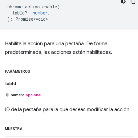
chrome
.
action
.
enable
(
tabId?
:
number
,
)
:
Promise<void>
Habilita la acción para una pestaña. De forma
predeterminada, las acciones están habilitadas.
PARÁMETROS
tabId
número
opcional
ID de la pestaña para la que deseas modificar la acción.
MUESTRA