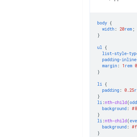
body
{
width
:
20
rem
;
}
ul
{
list-style-typ
padding-inline
margin
:
1
rem
}
li
{
padding
:
0.25
r
}
li
:
nth-child
(
odd
background
:
#8
}
li
:
nth-child
(
eve
background
:
#f
}