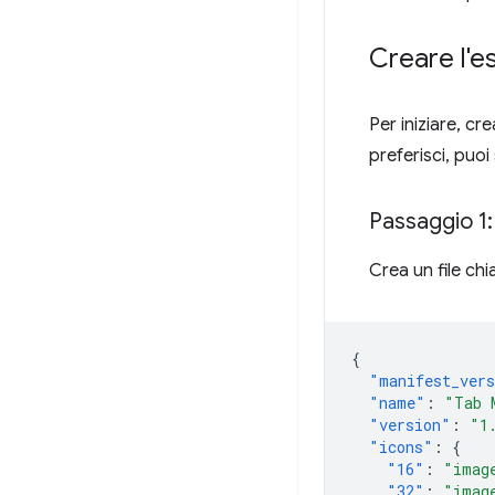
Creare l'e
Per iniziare, c
preferisci, puo
Passaggio 1: 
Crea un file ch
{
"manifest_ver
"name"
:
"Tab 
"version"
:
"1
"icons"
:
{
"16"
:
"imag
"32"
:
"imag