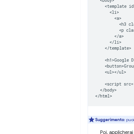
  <body>

    <template id
      <li>

        <a>

          <h3 cl
          <p cla
        </a>

      </li>

    </template>

    <h1>Google D
    <button>Grou
    <ul></ul>

    <script src=
  </body>

Suggerimento
: puoi
Poi, applicherai