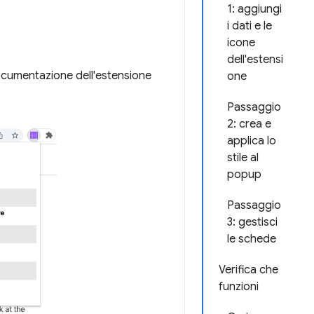
1: aggiungi
i dati e le
icone
dell'estensi
ocumentazione dell'estensione
one
Passaggio
2: crea e
applica lo
stile al
popup
Passaggio
3: gestisci
le schede
Verifica che
funzioni