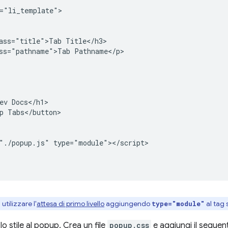
="li_template">

ass="title">Tab Title</h3>

ss="pathname">Tab Pathname</p>

ev Docs</h1>

p Tabs</button>

"./popup.js" type="module"></script>

 utilizzare l'
attesa di primo livello
aggiungendo
al tag 
type="module"
 lo stile al popup. Crea un file
popup.css
e aggiungi il seguen