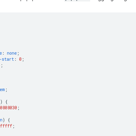
e
:
none
;
-start
:
0
;
0
;
em
;
)
{
08080
30
;
n
)
{
fffff
;