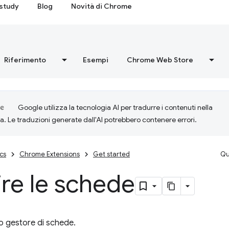
study
Blog
Novità di Chrome
Riferimento
Esempi
Chrome Web Store
Google utilizza la tecnologia AI per tradurre i contenuti nella
ta. Le traduzioni generate dall'AI potrebbero contenere errori.
cs
Chrome Extensions
Get started
Qu
re le schede
mo gestore di schede.