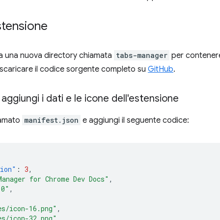
stensione
rea una nuova directory chiamata
tabs-manager
per contenere 
i scaricare il codice sorgente completo su
GitHub
.
aggiungi i dati e le icone dell'estensione
iamato
manifest.json
e aggiungi il seguente codice:
sion"
:
3
,
Manager for Chrome Dev Docs"
,
.0"
,
es/icon-16.png"
,
es/icon-32.png"
,