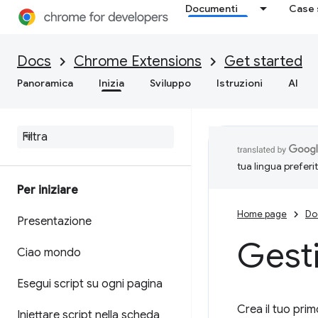
Documenti
Case 
Docs
Chrome Extensions
Get started
Panoramica
Inizia
Sviluppo
Istruzioni
AI
tua lingua preferi
Per iniziare
Home page
Do
Presentazione
Gesti
Ciao mondo
Esegui script su ogni pagina
Crea il tuo pri
Iniettare script nella scheda