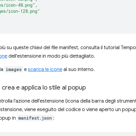
es/icon-48.png"
,
ges/icon-128.png"
iù su queste chiavi del file manifest, consulta il tutorial Tempo
one
dell'estensione in modo più dettagliato.
la
images
e
scarica le icone
al suo interno.
 crea e applica lo stile al popup
rolla l'azione dell'estensione (icona della barra degli strument
l'estensione, viene eseguito del codice o viene aperto un popup
popup in
manifest.json
: