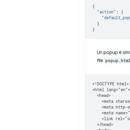
{
"action"
:
{
"default_pop
}
}
Un popup è simi
file
popup.htm
<!DOCTYPE html>

<html lang="en">
  <head>

    <meta charse
    <meta http-e
    <meta name="
    <link rel="s
  </head>
