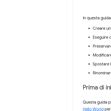
In questa guid
Creare un 
Eseguire q
Preservare
Modificare
Spostare l
Rinominare
Prima di in
Questa guida pr
Hello World
per 