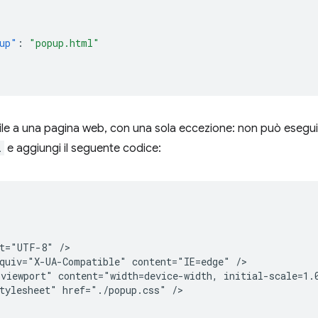
up"
:
"popup.html"
le a una pagina web, con una sola eccezione: non può eseguir
l
e aggiungi il seguente codice:


t="UTF-8" />

quiv="X-UA-Compatible" content="IE=edge" />

viewport" content="width=device-width, initial-scale=1.0
tylesheet" href="./popup.css" />
