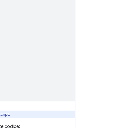
script.
te codice: