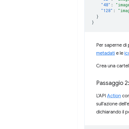
"48"
:
"imag
"128"
:
"ima
}
}
Per saperne di p
metadati
e le
ic
Crea una cartel
Passaggio 2:
L'API
Action
cont
sull'azione del
dichiarando il 