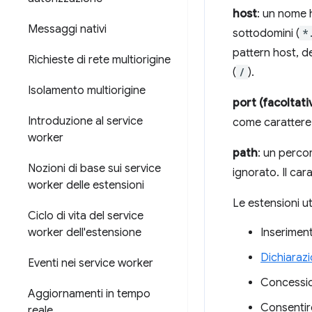
host
: un nome 
Messaggi nativi
sottodomini (
*
pattern host, d
Richieste di rete multiorigine
(
/
).
Isolamento multiorigine
port (facoltati
Introduzione al service
come carattere
worker
path
: un percor
Nozioni di base sui service
ignorato. Il carat
worker delle estensioni
Le estensioni ut
Ciclo di vita del service
worker dell'estensione
Inserimen
Dichiarazi
Eventi nei service worker
Concessio
Aggiornamenti in tempo
Consentire
reale