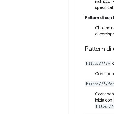
indirizzo 
specificat
Pattern di corr
Chrome no
di corrisp
Pattern di
https://*/*
Corrispon
https://*/fo
Corrispon
inizia con
https://