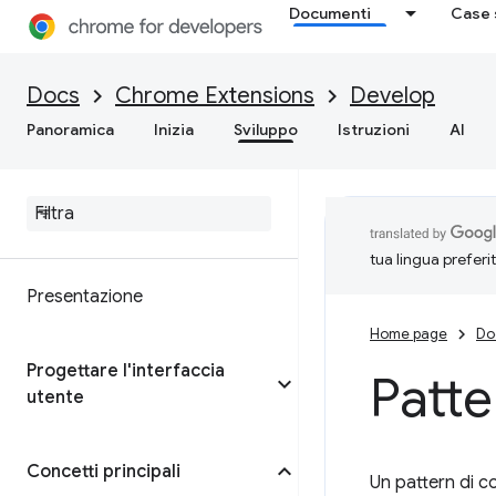
Documenti
Case 
Docs
Chrome Extensions
Develop
Panoramica
Inizia
Sviluppo
Istruzioni
AI
tua lingua preferi
Presentazione
Home page
Do
Progettare l'interfaccia
Patte
utente
Concetti principali
Un pattern di c