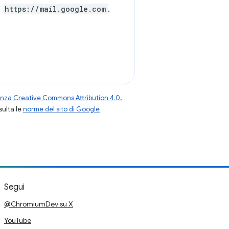
o
https://mail.google.com
.
enza Creative Commons Attribution 4.0
,
nsulta le
norme del sito di Google
Segui
@ChromiumDev su X
YouTube