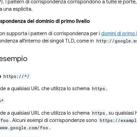
IP). I pattern di corrispondenza corrispondono a tutte le por
a una esplicita.
ispondenza del dominio di primo livello
n supporta i pattern di corrispondenza per i
domini di primo l
ondenza all'interno dei singoli TLD, come in
http://google.e
 esempio
o
https://*/
de a qualsiasi URL che utilizza lo schema
https
.
o*
de a qualsiasi URL che utilizza lo schema
https
, su qualsias
foo
. Alcuni esempi di corrispondenze sono
https://exampl
www.google.com/foo
.