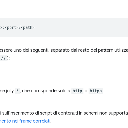
essere uno dei seguenti, separato dal resto del pattern utilizz
://
):
re jolly
*
, che corrisponde solo a
http
o
https
i sull'inserimento di script di contenuti in schemi non support
mento nei frame correlati
.