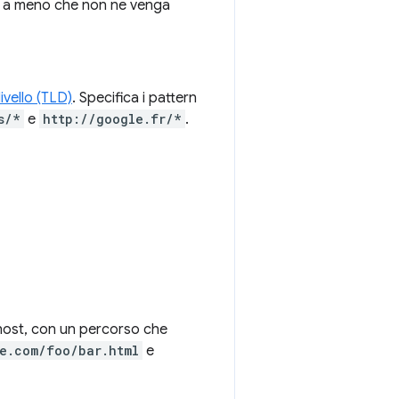
te, a meno che non ne venga
ivello (TLD)
. Specifica i pattern
s/*
e
http://google.fr/*
.
i host, con un percorso che
e.com/foo/bar.html
e