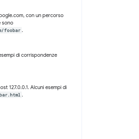
google.com, con un percorso
e sono
m/foobar
.
 esempi di corrispondenze
host 127.0.0.1. Alcuni esempi di
bar.html
.