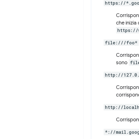
https://*.go
Corrispon
che inizia
https:/
file:///foo*
Corrispond
sono
fil
http://127.0
Corrispon
corrispo
http://local
Corrispond
*://mail.goo