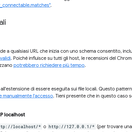
ly_connectable.matches"
.
ali
e a qualsiasi URL che inizia con uno schema consentito, inclu
validi
. Poiché influisce su tutti gli host, le recensioni del Chr
lizzano
potrebbero richiedere più tempo
.
ll'estensione di essere eseguita sui file locali. Questo pattern 
 manualmente l'accesso
. Tieni presente che in questo caso 
IP localhost
ttp://localhost/*
o
http://127.0.0.1/*
(per trovare un