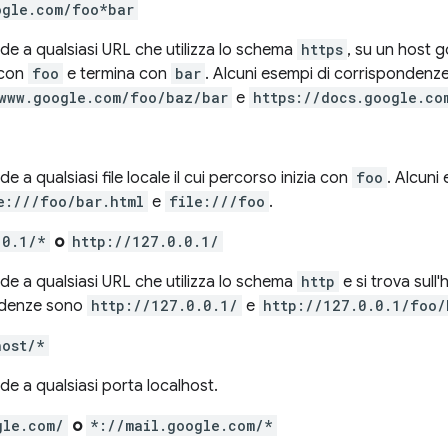
ogle.com/foo*bar
de a qualsiasi URL che utilizza lo schema
https
, su un host 
 con
foo
e termina con
bar
. Alcuni esempi di corrispondenz
/www.google.com/foo/baz/bar
e
https://docs.google.co
e a qualsiasi file locale il cui percorso inizia con
foo
. Alcuni
e:///foo/bar.html
e
file:///foo
.
.0.1/*
o
http://127.0.0.1/
de a qualsiasi URL che utilizza lo schema
http
e si trova sull'
ndenze sono
http://127.0.0.1/
e
http://127.0.0.1/foo/
host/*
e a qualsiasi porta localhost.
gle.com/
o
*://mail.google.com/*