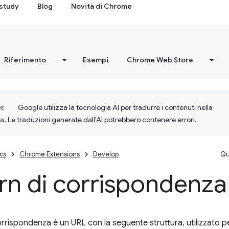
study
Blog
Novità di Chrome
Riferimento
Esempi
Chrome Web Store
Google utilizza la tecnologia AI per tradurre i contenuti nella
ta. Le traduzioni generate dall'AI potrebbero contenere errori.
cs
Chrome Extensions
Develop
Qu
rn di corrispondenza
orrispondenza è un URL con la seguente struttura, utilizzato p