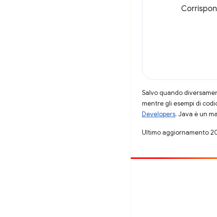
Corrispon
Salvo quando diversamente
mentre gli esempi di codi
Developers
. Java è un ma
Ultimo aggiornamento 2
Contribuisci
Segnala un bug
Visualizza i problemi aperti