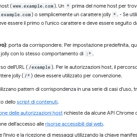
host (
www.example.com
). Un
*
prima del nome host per trov
.example.com
) o semplicemente un carattere jolly
*
. - Se uti
eve essere il primo o l'unico carattere e deve essere seguito d
vo)
: porta da corrispondere. Per impostazione predefinita, qu
 jolly con lo stesso comportamento di
:*
.
so dell'URL (
/example
). Per le autorizzazioni host, il percor
tere jolly (
/*
) deve essere utilizzato per convenzione.
ilizzano pattern di corrispondenza in una serie di casi d'uso, tr
to dello
script di contenuti
.
one delle autorizzazioni host
richieste da alcune API Chrome ol
ne dell'accesso alle
risorse accessibili dal web
.
 l'invio e la ricezione di messaggi utilizzando la chiave manife