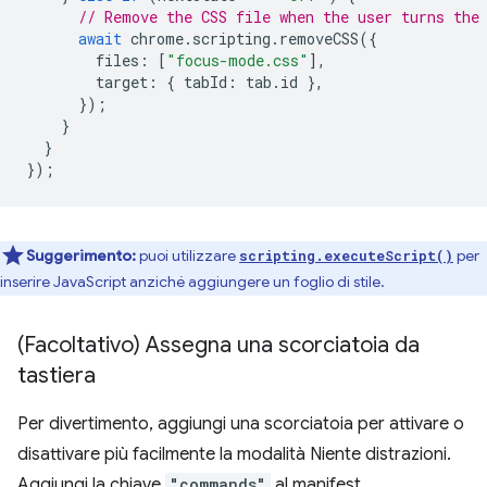
// Remove the CSS file when the user turns the
await
chrome
.
scripting
.
removeCSS
({
files
:
[
"focus-mode.css"
],
target
:
{
tabId
:
tab
.
id
},
});
}
}
});
Suggerimento:
puoi utilizzare
per
scripting.executeScript()
inserire JavaScript anziché aggiungere un foglio di stile.
(Facoltativo) Assegna una scorciatoia da
tastiera
Per divertimento, aggiungi una scorciatoia per attivare o
disattivare più facilmente la modalità Niente distrazioni.
Aggiungi la chiave
"commands"
al manifest.