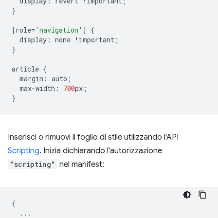
display
:
revert
!
important
;
}
[
role
=
'navigation'
]
{
display
:
none
!
important
;
}
article
{
margin
:
auto
;
max
-
width
:
700
px
;
}
Inserisci o rimuovi il foglio di stile utilizzando l'API
Scripting
. Inizia dichiarando l'autorizzazione
"scripting"
nel manifest:
{
...