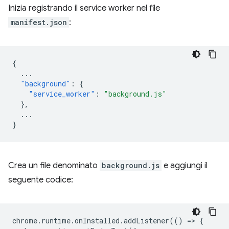
Inizia registrando il service worker nel file
manifest.json
:
{
...
"background"
:
{
"service_worker"
:
"background.js"
},
...
}
Crea un file denominato
background.js
e aggiungi il
seguente codice:
chrome
.
runtime
.
onInstalled
.
addListener
(()
=
>
{