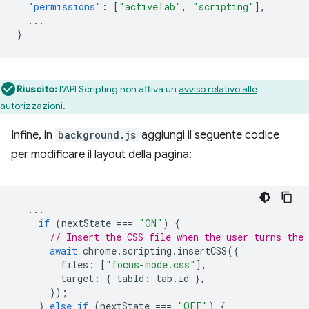
"permissions"
:
[
"activeTab"
,
"scripting"
],
...
}
Riuscito:
l'API Scripting non attiva un
avviso relativo alle
autorizzazioni
.
Infine, in
background.js
aggiungi il seguente codice
per modificare il layout della pagina:
...
if
(
nextState
===
"ON"
)
{
// Insert the CSS file when the user turns the 
await
chrome
.
scripting
.
insertCSS
({
files
:
[
"focus-mode.css"
],
target
:
{
tabId
:
tab
.
id
},
});
}
else
if
(
nextState
===
"OFF"
)
{