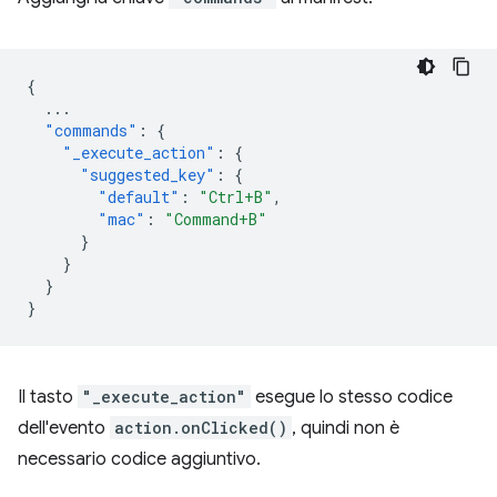
{
...
"commands"
:
{
"_execute_action"
:
{
"suggested_key"
:
{
"default"
:
"Ctrl+B"
,
"mac"
:
"Command+B"
}
}
}
}
Il tasto
"_execute_action"
esegue lo stesso codice
dell'evento
action.onClicked()
, quindi non è
necessario codice aggiuntivo.