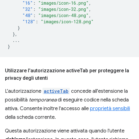
"16"
:
"images/icon-16.png"
,
"32"
:
"images/icon-32.png"
,
"48"
:
"images/icon-48.png"
,
"128"
:
"images/icon-128.png"
}
},
...
}
Utilizzare l'autorizzazione active
Tab per proteggere la
privacy degli utenti
L'autorizzazione
activeTab
concede all'estensione la
possibilità
temporanea
di eseguire codice nella scheda
attiva. Consente inoltre l'accesso alle
proprietà sensibili
della scheda corrente.
Questa autorizzazione viene attivata quando l'utente