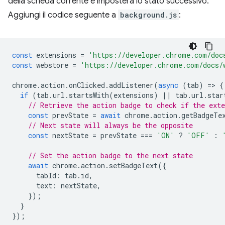
della scheda corrente e imposterà lo stato successivo.
Aggiungi il codice seguente a
background.js
:
const
extensions
=
'https://developer.chrome.com/doc
const
webstore
=
'https://developer.chrome.com/docs/
chrome
.
action
.
onClicked
.
addListener
(
async
(
tab
)
=
>
{
if
(
tab
.
url
.
startsWith
(
extensions
)
||
tab
.
url
.
star
// Retrieve the action badge to check if the ext
const
prevState
=
await
chrome
.
action
.
getBadgeTe
// Next state will always be the opposite
const
nextState
=
prevState
===
'ON'
?
'OFF'
:
// Set the action badge to the next state
await
chrome
.
action
.
setBadgeText
({
tabId
:
tab
.
id
,
text
:
nextState
,
});
}
});