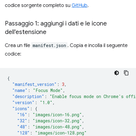
codice sorgente completo su
GitHub
.
Passaggio 1: aggiungi i dati e le icone
dell'estensione
Crea un file
manifest.json
. Copia e incolla il seguente
codice:
{
"manifest_version"
:
3
,
"name"
:
"Focus Mode"
,
"description"
:
"Enable focus mode on Chrome's offi
"version"
:
"1.0"
,
"icons"
:
{
"16"
:
"images/icon-16.png"
,
"32"
:
"images/icon-32.png"
,
"48"
:
"images/icon-48.png"
,
"128"
:
"images/icon-128.png"