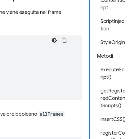
ContentSc
ript
one viene eseguita nel frame
ScriptInjec
tion
StyleOrigin
Metodi
executeSc
ript()
getRegiste
redConten
tScripts()
il valore booleano
allFrames
insertCSS()
registerCo