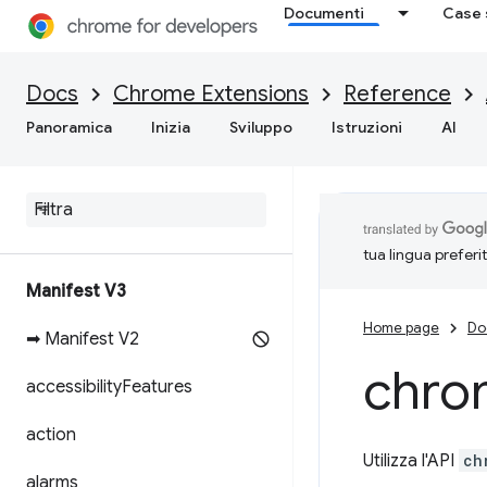
Documenti
Case 
Docs
Chrome Extensions
Reference
Panoramica
Inizia
Sviluppo
Istruzioni
AI
tua lingua preferi
Manifest V3
Home page
Do
➡ Manifest V2
chro
accessibility
Features
action
Utilizza l'API
ch
alarms