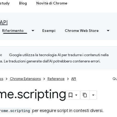
study
Blog
Novità di Chrome
API
Riferimento
Esempi
Chrome Web Store
Google utilizza la tecnologia AI per tradurre i contenuti nella
ta. Le traduzioni generate dall'AI potrebbero contenere errori.
cs
Chrome Extensions
Reference
API
Qu
me
.
scripting
rome.scripting
per eseguire script in contesti diversi.