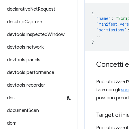
declarative
Net
Request
{
"name"
:
"Scri
desktop
Capture
"manifest_ver
"permissions"
devtools
.
inspected
Window
...
}
devtools
.
network
devtools
.
panels
Concetti e
devtools
.
performance
Puoi utilizzare l
devtools
.
recorder
fare con gli
scr
dns
possono prender
document
Scan
Target di in
dom
Puoi utilizzare 