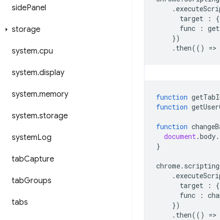
side
Panel
.
executeScri
target
:
{
func
:
get
storage
})
.
then
(()
=
>
system
.
cpu
system
.
display
system
.
memory
function
getTabI
function
getUser
system
.
storage
function
changeB
document
.
body
.
system
Log
}
tab
Capture
chrome
.
scripting
.
executeScri
tab
Groups
target
:
{
func
:
cha
tabs
})
.
then
(()
=
>