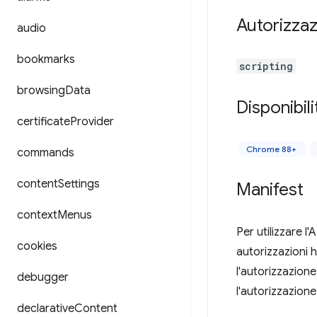
Autorizzaz
audio
bookmarks
scripting
browsing
Data
Disponibili
certificate
Provider
Chrome 88+
commands
content
Settings
Manifest
context
Menus
Per utilizzare l'
cookies
autorizzazioni ho
l'autorizzazion
debugger
l'autorizzazione
declarative
Content