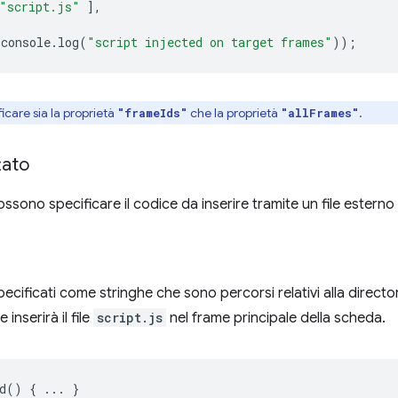
"script.js"
],
console
.
log
(
"script injected on target frames"
));
icare sia la proprietà
che la proprietà
.
"frameIds"
"allFrames"
tato
ssono specificare il codice da inserire tramite un file esterno 
pecificati come stringhe che sono percorsi relativi alla director
inserirà il file
script.js
nel frame principale della scheda.
d
()
{
...
}