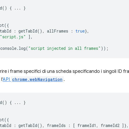
d
()
{
...
}
pt
({
tabId
:
getTabId
(),
allFrames
:
true
},
"script.js"
],
console
.
log
(
"script injected in all frames"
));
ire i frame specifici di una scheda specificando i singoli ID fr
l'
API
chrome.webNavigation
.
d
()
{
...
}
pt
({
tabId
:
getTabId
(),
frameIds
:
[
frameId1
,
frameId2
]},