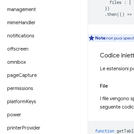
files
:
[
})
management
.
then
(()
=
>
mime
Handler
notifications
Nota
:non puoi specif
offscreen
Codice iniet
omnibox
Le estensioni po
page
Capture
File
permissions
I file vengono s
platform
Keys
seguente codice 
power
printer
Provider
function
getTabI