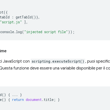
pt
({
tabId
:
getTabId
()},
"script.js"
],
console
.
log
(
"injected script file"
));
time
ci JavaScript con
scripting.executeScript()
, puoi specif
 Questa funzione deve essere una variabile disponibile per il c
d
()
{
...
}
e
()
{
return
document
.
title
;
}