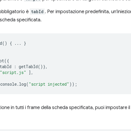
obbligatorio è
tabId
. Per impostazione predefinita, un'iniezi
 scheda specificata.
d
()
{
...
}
pt
({
tabId
:
getTabId
()},
"script.js"
],
console
.
log
(
"script injected"
));
ione in tutti i frame della scheda specificata, puoi impostare 