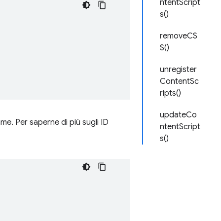
ntentScript
s()
removeCS
S()
unregister
ContentSc
ripts()
updateCo
ame. Per saperne di più sugli ID
ntentScript
s()