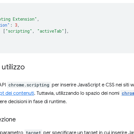
pting Extension"
,
sion"
:
3
,
:
[
"scripting"
,
"activeTab"
],
 utilizzo
'API
chrome.scripting
per inserire JavaScript e CSS nei siti w
ipt dei contenuti
. Tuttavia, utilizzando lo spazio dei nomi
chro
e decisioni in fase di runtime.
iezione
il parametro
target
per specificare un target in cui inserire J