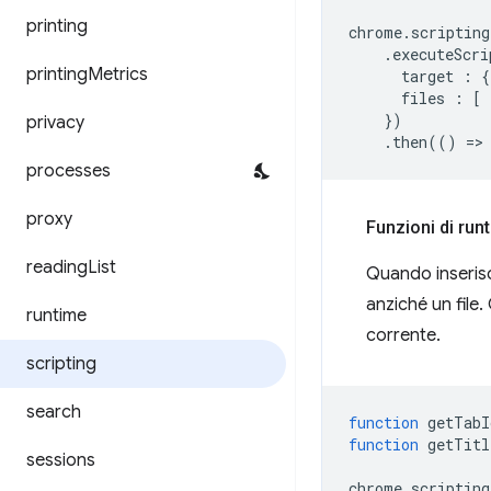
printing
chrome
.
scripting
.
executeScri
printing
Metrics
target
:
{
files
:
[
})
privacy
.
then
(()
=
>
processes
proxy
Funzioni di run
reading
List
Quando inseris
anziché un file.
runtime
corrente.
scripting
search
function
getTabI
function
getTitl
sessions
chrome
.
scripting