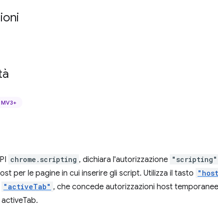
ioni
tà
MV3+
API
chrome.scripting
, dichiara l'autorizzazione
"scripting"
st per le pagine in cui inserire gli script. Utilizza il tasto
"hos
e
"activeTab"
, che concede autorizzazioni host temporanee.
 activeTab.