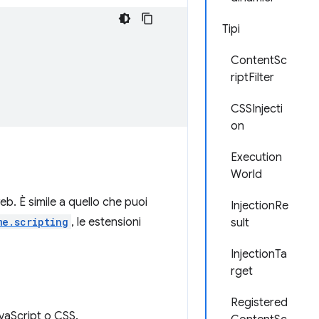
Tipi
ContentSc
riptFilter
CSSInjecti
on
Execution
World
eb. È simile a quello che puoi
InjectionRe
me.scripting
, le estensioni
sult
InjectionTa
rget
Registered
avaScript o CSS.