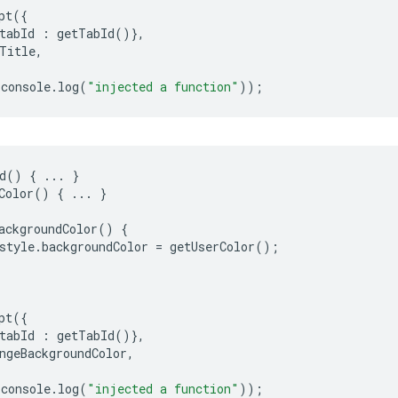
pt
({
tabId
:
getTabId
()},
Title
,
console
.
log
(
"injected a function"
));
d
()
{
...
}
Color
()
{
...
}
ackgroundColor
()
{
style
.
backgroundColor
=
getUserColor
();
pt
({
tabId
:
getTabId
()},
ngeBackgroundColor
,
console
.
log
(
"injected a function"
));