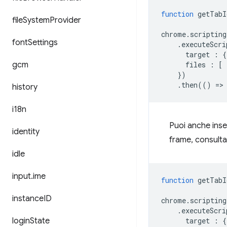
function
getTabI
file
System
Provider
chrome
.
scripting
font
Settings
.
executeScri
target
:
{
gcm
files
:
[
})
.
then
(()
=
>
history
i18n
Puoi anche inser
identity
frame, consulta 
idle
input
.
ime
function
getTabI
instance
ID
chrome
.
scripting
.
executeScri
login
State
target
:
{