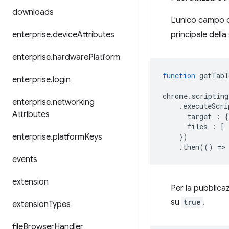
downloads
L'unico campo 
enterprise
.
device
Attributes
principale della
enterprise
.
hardware
Platform
function
getTabI
enterprise
.
login
chrome
.
scripting
enterprise
.
networking
.
executeScri
Attributes
target
:
{
files
:
[
enterprise
.
platform
Keys
})
.
then
(()
=
>
events
extension
Per la pubblicaz
su
true
.
extension
Types
file
Browser
Handler