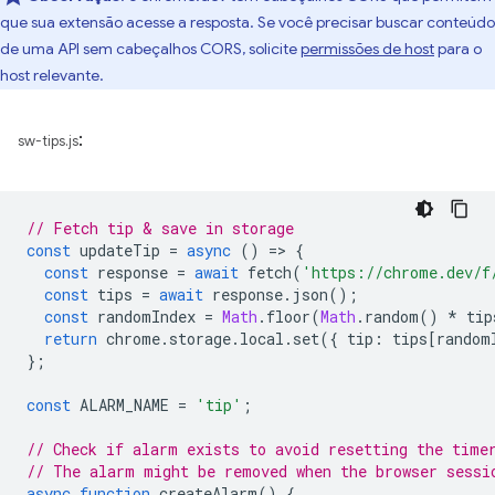
que sua extensão acesse a resposta. Se você precisar buscar conteúdo
de uma API sem cabeçalhos CORS, solicite
permissões de host
para o
host relevante.
:
sw-tips.js
// Fetch tip & save in storage
const
updateTip
=
async
()
=
>
{
const
response
=
await
fetch
(
'https://chrome.dev/f
const
tips
=
await
response
.
json
();
const
randomIndex
=
Math
.
floor
(
Math
.
random
()
*
tip
return
chrome
.
storage
.
local
.
set
({
tip
:
tips
[
random
};
const
ALARM_NAME
=
'tip'
;
// Check if alarm exists to avoid resetting the time
// The alarm might be removed when the browser sessi
async
function
createAlarm
()
{