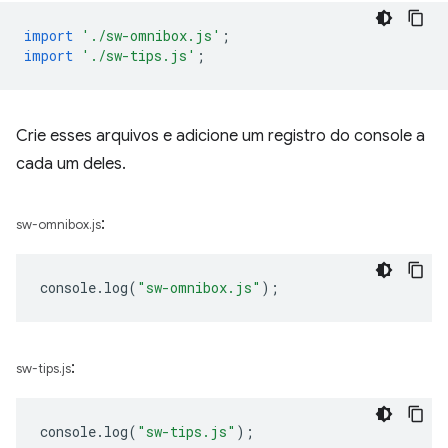
import
'./sw-omnibox.js'
;
import
'./sw-tips.js'
;
Crie esses arquivos e adicione um registro do console a
cada um deles.
:
sw-omnibox.js
console
.
log
(
"sw-omnibox.js"
);
:
sw-tips.js
console
.
log
(
"sw-tips.js"
);