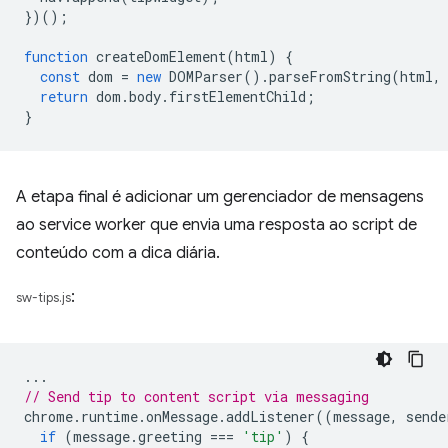
})();
function
createDomElement
(
html
)
{
const
dom
=
new
DOMParser
().
parseFromString
(
html
,
return
dom
.
body
.
firstElementChild
;
}
A etapa final é adicionar um gerenciador de mensagens
ao service worker que envia uma resposta ao script de
conteúdo com a dica diária.
:
sw-tips.js
...
// Send tip to content script via messaging
chrome
.
runtime
.
onMessage
.
addListener
((
message
,
sende
if
(
message
.
greeting
===
'tip'
)
{