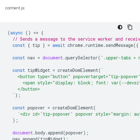
content.js:
(
async
()
=
>
{
// Sends a message to the service worker and recei
const
{
tip
}
=
await
chrome
.
runtime
.
sendMessage
({
const
nav
=
document
.
querySelector
(
'.upper-tabs > 
const
tipWidget
=
createDomElement
(
`
    <button type="button" popovertarget="tip-popover
      <span style="display: block; font: var(--devsi
    </button>
  `
);
const
popover
=
createDomElement
(
`<div id='tip-popover' popover style="margin: au
);
document
.
body
.
append
(
popover
);
nav
.
append
(
tipWidget
);