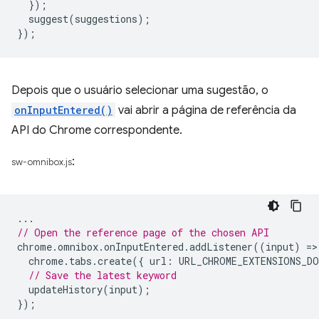
});
suggest
(
suggestions
);
});
Depois que o usuário selecionar uma sugestão, o
onInputEntered()
vai abrir a página de referência da
API do Chrome correspondente.
:
sw-omnibox.js
...
// Open the reference page of the chosen API
chrome
.
omnibox
.
onInputEntered
.
addListener
((
input
)
=
>
chrome
.
tabs
.
create
({
url
:
URL_CHROME_EXTENSIONS_DO
// Save the latest keyword
updateHistory
(
input
);
});