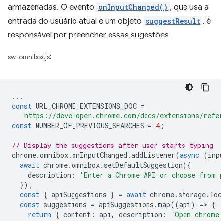
armazenadas. O evento
onInputChanged()
, que usa a
entrada do usuário atual e um objeto
suggestResult
, é
responsável por preencher essas sugestões.
:
sw-omnibox.js
...
const
URL_CHROME_EXTENSIONS_DOC
=
'https://developer.chrome.com/docs/extensions/refe
const
NUMBER_OF_PREVIOUS_SEARCHES
=
4
;
// Display the suggestions after user starts typing
chrome
.
omnibox
.
onInputChanged
.
addListener
(
async
(
inp
await
chrome
.
omnibox
.
setDefaultSuggestion
({
description
:
'Enter a Chrome API or choose from 
});
const
{
apiSuggestions
}
=
await
chrome
.
storage
.
lo
const
suggestions
=
apiSuggestions
.
map
((
api
)
=
>
{
return
{
content
:
api
,
description
:
`Open chrome