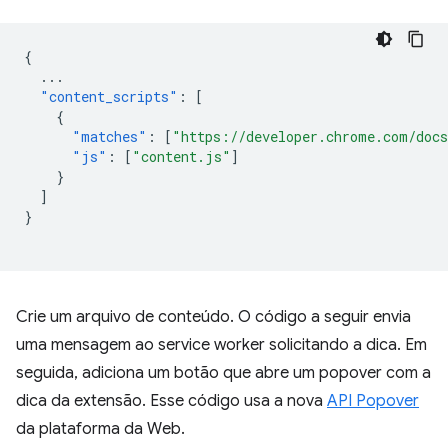
{
...
"content_scripts"
:
[
{
"matches"
:
[
"https://developer.chrome.com/docs
"js"
:
[
"content.js"
]
}
]
}
Crie um arquivo de conteúdo. O código a seguir envia
uma mensagem ao service worker solicitando a dica. Em
seguida, adiciona um botão que abre um popover com a
dica da extensão. Esse código usa a nova
API Popover
da plataforma da Web.