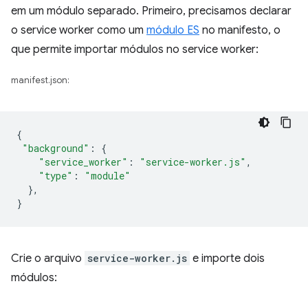
em um módulo separado. Primeiro, precisamos declarar
o service worker como um
módulo ES
no manifesto, o
que permite importar módulos no service worker:
manifest.json:
{
"background"
:
{
"service_worker"
:
"service-worker.js"
,
"type"
:
"module"
},
}
Crie o arquivo
service-worker.js
e importe dois
módulos: