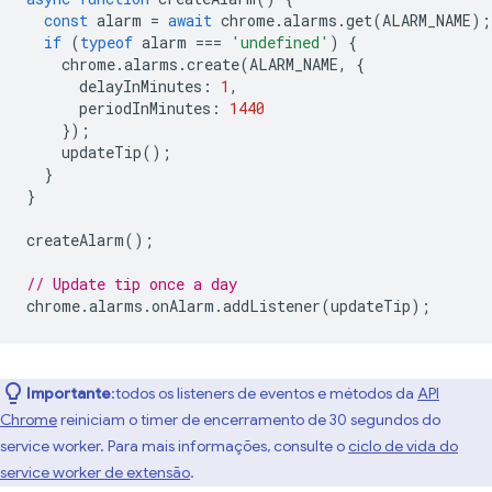
const
alarm
=
await
chrome
.
alarms
.
get
(
ALARM_NAME
);
if
(
typeof
alarm
===
'undefined'
)
{
chrome
.
alarms
.
create
(
ALARM_NAME
,
{
delayInMinutes
:
1
,
periodInMinutes
:
1440
});
updateTip
();
}
}
createAlarm
();
// Update tip once a day
chrome
.
alarms
.
onAlarm
.
addListener
(
updateTip
);
Importante
:todos os listeners de eventos e métodos da
API
Chrome
reiniciam o timer de encerramento de 30 segundos do
service worker. Para mais informações, consulte o
ciclo de vida do
service worker de extensão
.