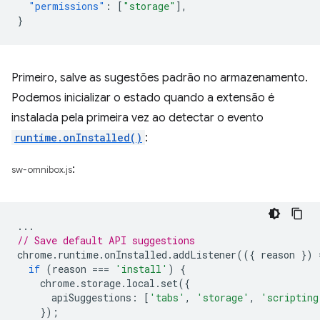
"permissions"
:
[
"storage"
],
}
Primeiro, salve as sugestões padrão no armazenamento.
Podemos inicializar o estado quando a extensão é
instalada pela primeira vez ao detectar o evento
runtime.onInstalled()
:
:
sw-omnibox.js
...
// Save default API suggestions
chrome
.
runtime
.
onInstalled
.
addListener
(({
reason
})
if
(
reason
===
'install'
)
{
chrome
.
storage
.
local
.
set
({
apiSuggestions
:
[
'tabs'
,
'storage'
,
'scripting
});