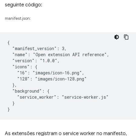
seguinte código:
manifest.json:
{

  "manifest_version": 3,

  "name": "Open extension API reference",

  "version": "1.0.0",

  "icons": {

    "16": "images/icon-16.png",

    "128": "images/icon-128.png"

  },

  "background": {

    "service_worker": "service-worker.js"

  }

As extensões registram o service worker no manifesto,