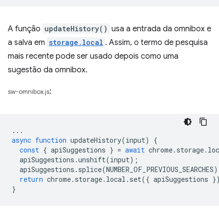
A função
updateHistory()
usa a entrada da omnibox e
a salva em
storage.local
. Assim, o termo de pesquisa
mais recente pode ser usado depois como uma
sugestão da omnibox.
:
sw-omnibox.js
...
async
function
updateHistory
(
input
)
{
const
{
apiSuggestions
}
=
await
chrome
.
storage
.
lo
apiSuggestions
.
unshift
(
input
);
apiSuggestions
.
splice
(
NUMBER_OF_PREVIOUS_SEARCHES
)
return
chrome
.
storage
.
local
.
set
({
apiSuggestions
}
}